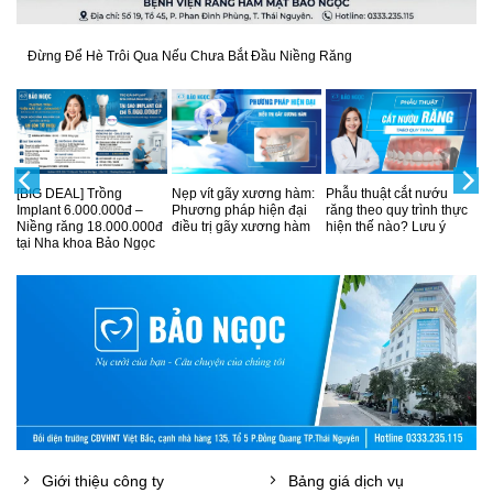
Đừng Để Hè Trôi Qua Nếu Chưa Bắt Đầu Niềng Răng
Cắt nướu răng là gì?
Nên bọc răng sứ sau khi
Cuống răng là gì?
hực
Thủ thuật và lợi ích thực
lấy tuỷ không? Những
Nguyên nhân gây bệnh
hiện phương pháp thẩm
lưu ý mà bạn cần biết
và cách chữa viêm
mỹ
cuống răng
Giới thiệu công ty
Bảng giá dịch vụ