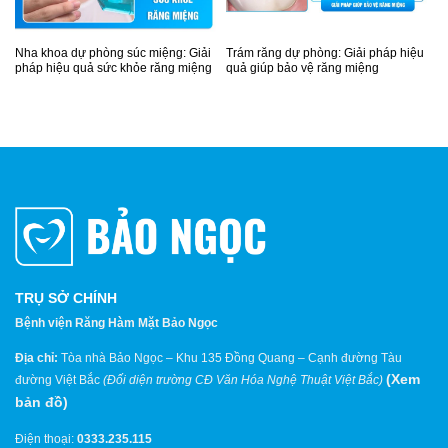
Nha khoa dự phòng súc miệng: Giải
Trám răng dự phòng: Giải pháp hiệu
pháp hiệu quả sức khỏe răng miệng
quả giúp bảo vệ răng miệng
TRỤ SỞ CHÍNH
Bệnh viện Răng Hàm Mặt Bảo Ngọc
Địa chỉ:
Tòa nhà Bảo Ngọc – Khu 135 Đồng Quang – Cạnh đường Tàu
(
Xem
đường Việt Bắc
(Đối diện trường CĐ Văn Hóa Nghệ Thuật Việt Bắc)
bản đồ
)
Điện thoại:
0333.235.115