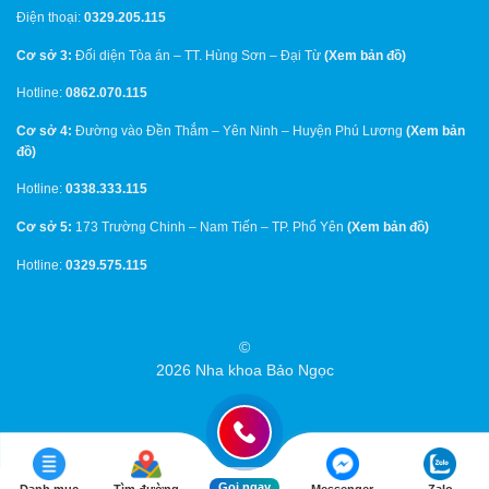
Điện thoại:
0329.205.115
Cơ sở 3:
Đối diện Tòa án – TT. Hùng Sơn – Đại Từ
(
Xem bản đồ
)
Hotline:
0862.070.115
Cơ sở 4:
Đường vào Đền Thắm – Yên Ninh – Huyện Phú Lương
(
Xem bản
đồ
)
Hotline:
0338.333.115
Cơ sở 5:
173 Trường Chinh – Nam Tiến – TP. Phổ Yên
(
Xem bản đồ
)
Hotline:
0329.575.115
©
2026 Nha khoa Bảo Ngọc
Bản quyền 2026 ©
Nha Khoa Bảo Ngọc
Gọi ngay