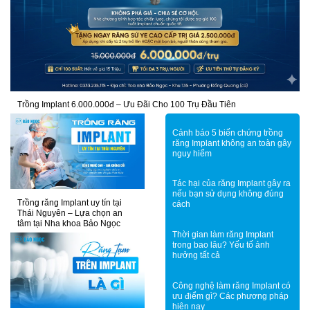
Trồng Implant 6.000.000đ – Ưu Đãi Cho 100 Trụ Đầu Tiên
Cảnh báo 5 biến chứng trồng
răng Implant không an toàn gây
nguy hiểm
Tác hại của răng Implant gây ra
nếu bạn sử dụng không đúng
Trồng răng Implant uy tín tại
cách
Thái Nguyên – Lựa chọn an
tâm tại Nha khoa Bảo Ngọc
Thời gian làm răng Implant
trong bao lâu? Yếu tố ảnh
hưởng tất cả
Công nghệ làm răng Implant có
ưu điểm gì? Các phương pháp
hiện nay