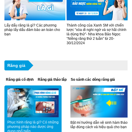
Lấy dấu răng là gì? Các phương
Thành công của Xanh SM với chiến
pháp lấy dấu đảm bảo an toàn cho
lược “xóa đi nghi ngờ và sợ hãi chính
bạn
là dùng thử”- Nha khoa Bảo Ngọc
“Niềng răng thử 2 tuần” từ 20-
30/12/2024
Răng giả
Răng giả cố định
Răng giả tháo lắp
So sánh các dòng răng giả
Phục hình răng là gì? Có những
Bật mí hướng dẫn vệ sinh hàm tháo
phương pháp nào được ứng
lắp đúng cách và hiệu quả cho bạn
dụng phổ biến