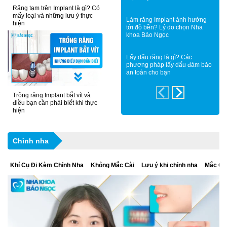
Răng tạm trên Implant là gì? Có
mấy loại và những lưu ý thực
Làm răng Implant ảnh hưởng
hiện
tới độ bền? Lý do chọn Nha
khoa Bảo Ngọc
Lấy dấu răng là gì? Các
phương pháp lấy dấu đảm bảo
an toàn cho bạn
Trồng răng Implant bắt vít và
điều bạn cần phải biết khi thực
hiện
Chỉnh nha
Khí Cụ Đi Kèm Chỉnh Nha
Không Mắc Cài
Lưu ý khi chỉnh nha
Mắc Cà