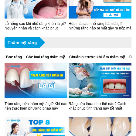
Lỗ hổng sau khi nhổ răng khôn là gì?
Hóp má sau nhổ răng hàm là gì?
Nguyên nhân và cách khắc phục
Những răng nào bị mất gây ra hóp má
Thẩm mỹ răng
Bọc răng
Các loại răng thẩm mỹ
Chuẩn bị trước khi làm thẩm mỹ
Dán
Trám răng cửa thẩm mỹ là gì? Khi nào
Răng cửa thưa như thế nào? Cách
nên thực hiện phương pháp này
khắc phục tình trạng này tốt nhất