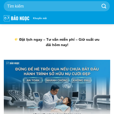
Bỏ
qua
nội
dung
Khuyến mãi
Đặt lịch ngay – Tư vấn miễn phí – Giữ suất ưu
đãi hôm nay!