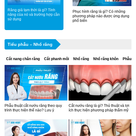
Răng giả tạm thời là gì? Tính
Phục hình răng là gì? Có những
năng của nó và trường hợp cần
phương pháp nào được ứng dụng
sử dụng
phổ biến
Tiểu phẫu – Nhổ răng
Cắt nang chân răng
Cắt phanh môi
Nhổ răng
Nhổ răng khôn
Phẫu th
Phẫu thuật cắt nướu răng theo quy
Cắt nướu răng là gì? Thủ thuật và lợi
trình thực hiện thế nào? Lưu ý
ích thực hiện phương pháp thẩm mỹ