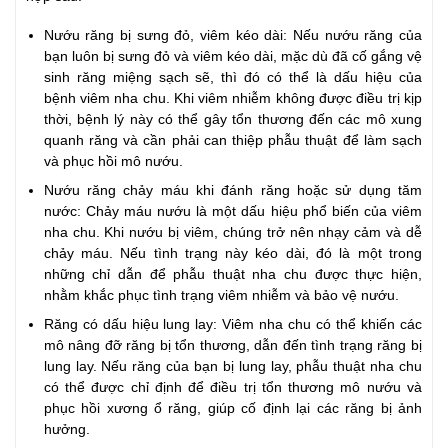
Nướu răng bị sưng đỏ, viêm kéo dài: Nếu nướu răng của
bạn luôn bị sưng đỏ và viêm kéo dài, mặc dù đã cố gắng vệ
sinh răng miệng sạch sẽ, thì đó có thể là dấu hiệu của
bệnh viêm nha chu. Khi viêm nhiễm không được điều trị kịp
thời, bệnh lý này có thể gây tổn thương đến các mô xung
quanh răng và cần phải can thiệp phẫu thuật để làm sạch
và phục hồi mô nướu.
Nướu răng chảy máu khi đánh răng hoặc sử dụng tăm
nước: Chảy máu nướu là một dấu hiệu phổ biến của viêm
nha chu. Khi nướu bị viêm, chúng trở nên nhạy cảm và dễ
chảy máu. Nếu tình trạng này kéo dài, đó là một trong
những chỉ dẫn để phẫu thuật nha chu được thực hiện,
nhằm khắc phục tình trạng viêm nhiễm và bảo vệ nướu.
Răng có dấu hiệu lung lay: Viêm nha chu có thể khiến các
mô nâng đỡ răng bị tổn thương, dẫn đến tình trạng răng bị
lung lay. Nếu răng của bạn bị lung lay, phẫu thuật nha chu
có thể được chỉ định để điều trị tổn thương mô nướu và
phục hồi xương ổ răng, giúp cố định lại các răng bị ảnh
hưởng.