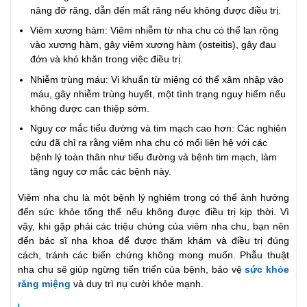
nâng đỡ răng, dẫn đến mất răng nếu không được điều trị.
Viêm xương hàm: Viêm nhiễm từ nha chu có thể lan rộng
vào xương hàm, gây viêm xương hàm (osteitis), gây đau
đớn và khó khăn trong việc điều trị.
Nhiễm trùng máu: Vi khuẩn từ miệng có thể xâm nhập vào
máu, gây nhiễm trùng huyết, một tình trạng nguy hiểm nếu
không được can thiệp sớm.
Nguy cơ mắc tiểu đường và tim mạch cao hơn: Các nghiên
cứu đã chỉ ra rằng viêm nha chu có mối liên hệ với các
bệnh lý toàn thân như tiểu đường và bệnh tim mạch, làm
tăng nguy cơ mắc các bệnh này.
Viêm nha chu là một bệnh lý nghiêm trọng có thể ảnh hưởng
đến sức khỏe tổng thể nếu không được điều trị kịp thời. Vì
vậy, khi gặp phải các triệu chứng của viêm nha chu, bạn nên
đến bác sĩ nha khoa để được thăm khám và điều trị đúng
cách, tránh các biến chứng không mong muốn. Phẫu thuật
nha chu sẽ giúp ngừng tiến triển của bệnh, bảo vệ
sức khỏe
răng miệng
và duy trì nụ cười khỏe mạnh.