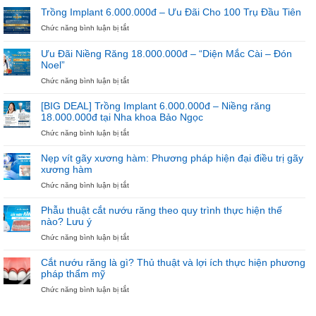
Chưa
MỪNG
Trồng Implant 6.000.000đ – Ưu Đãi Cho 100 Trụ Đầu Tiên
Bắt
NGÀY
ở
Chức năng bình luận bị tắt
Đầu
27/2
Trồng
Niềng
–
Implant
Răng
NGÀY
Ưu Đãi Niềng Răng 18.000.000đ – “Diện Mắc Cài – Đón
6.000.000đ
THẦY
Noel”
–
THUỐC
Ưu
ở
Chức năng bình luận bị tắt
VIỆT
Đãi
Ưu
NAM
Cho
Đãi
[BIG DEAL] Trồng Implant 6.000.000đ – Niềng răng
100
Niềng
18.000.000đ tại Nha khoa Bảo Ngọc
Trụ
Răng
ở
Chức năng bình luận bị tắt
Đầu
18.000.000đ
[BIG
Tiên
–
DEAL]
“Diện
Nẹp vít gãy xương hàm: Phương pháp hiện đại điều trị gãy
Trồng
Mắc
xương hàm
Implant
Cài
ở
Chức năng bình luận bị tắt
6.000.000đ
–
Nẹp
–
Đón
vít
Niềng
Noel”
Phẫu thuật cắt nướu răng theo quy trình thực hiện thế
gãy
răng
nào? Lưu ý
xương
18.000.000đ
ở
Chức năng bình luận bị tắt
hàm:
tại
Phẫu
Phương
Nha
thuật
pháp
khoa
Cắt nướu răng là gì? Thủ thuật và lợi ích thực hiện phương
cắt
hiện
Bảo
pháp thẩm mỹ
nướu
đại
Ngọc
ở
Chức năng bình luận bị tắt
răng
điều
Cắt
theo
trị
nướu
quy
gãy