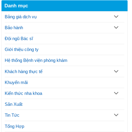
răng
trình
xương
Danh mục
là
thực
hàm
gì?
hiện
Thủ
thế
Bảng giá dịch vụ
thuật
nào?
và
Lưu
Bảo hành
lợi
ý
ích
thực
Đội ngũ Bác sĩ
hiện
phương
Giới thiệu công ty
pháp
thẩm
mỹ
Hệ thống Bệnh viện phòng khám
Khách hàng thực tế
Khuyến mãi
Kiến thức nha khoa
Sản Xuất
Tin Tức
Tổng Hợp