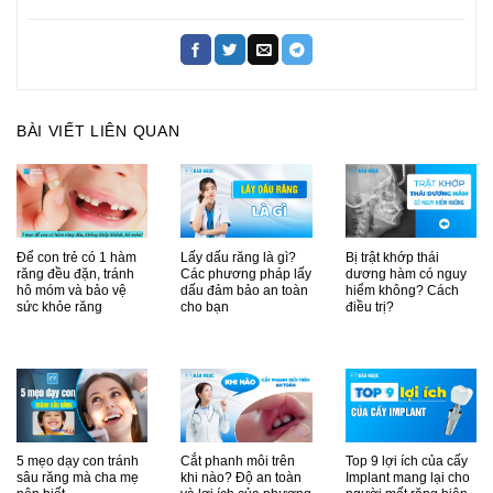
BÀI VIẾT LIÊN QUAN
Để con trẻ có 1 hàm
Lấy dấu răng là gì?
Bị trật khớp thái
răng đều đặn, tránh
Các phương pháp lấy
dương hàm có nguy
hô móm và bảo vệ
dấu đảm bảo an toàn
hiểm không? Cách
sức khỏe răng
cho bạn
điều trị?
5 mẹo dạy con tránh
Cắt phanh môi trên
Top 9 lợi ích của cấy
sâu răng mà cha mẹ
khi nào? Độ an toàn
Implant mang lại cho