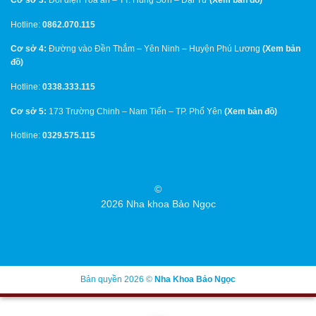
Cơ sở 3:
Đối diện Tòa án – TT. Hùng Sơn – Đại Từ
(
Xem bản đồ
)
Hotline:
0862.070.115
Cơ sở 4:
Đường vào Đền Thắm – Yên Ninh – Huyện Phú Lương
(
Xem bản
đồ
)
Hotline:
0338.333.115
Cơ sở 5:
173 Trường Chinh – Nam Tiến – TP. Phổ Yên
(
Xem bản đồ
)
Hotline:
0329.575.115
©
2026 Nha khoa Bảo Ngọc
Bản quyền 2026 ©
Nha Khoa Bảo Ngọc