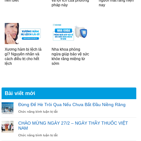
nên biết
và lợi ích của phương
người mất răng hiện
pháp này
nay
Xương hàm bị lệch là
Nha khoa phòng
gì? Nguyên nhân và
ngừa giúp bảo vệ sức
cách điều trị cho hết
khỏe răng miệng từ
lệch
sớm
Bài viết mới
Đừng Để Hè Trôi Qua Nếu Chưa Bắt Đầu Niềng Răng
ở
Chức năng bình luận bị tắt
Đừng
Để
CHÀO MỪNG NGÀY 27/2 – NGÀY THẦY THUỐC VIỆT
Hè
NAM
Trôi
Qua
ở
Chức năng bình luận bị tắt
Nếu
CHÀO