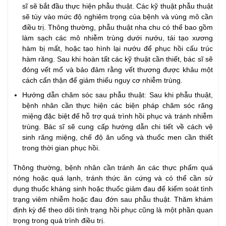
sĩ sẽ bắt đầu thực hiện phẫu thuật. Các kỹ thuật phẫu thuật
sẽ tùy vào mức độ nghiêm trọng của bệnh và vùng mô cần
điều trị. Thông thường, phẫu thuật nha chu có thể bao gồm
làm sạch các mô nhiễm trùng dưới nướu, tái tạo xương
hàm bị mất, hoặc tạo hình lại nướu để phục hồi cấu trúc
hàm răng. Sau khi hoàn tất các kỹ thuật cần thiết, bác sĩ sẽ
đóng vết mổ và bảo đảm rằng vết thương được khâu một
cách cẩn thận để giảm thiểu nguy cơ nhiễm trùng.
Hướng dẫn chăm sóc sau phẫu thuật: Sau khi phẫu thuật,
bệnh nhân cần thực hiện các biện pháp chăm sóc răng
miệng đặc biệt để hỗ trợ quá trình hồi phục và tránh nhiễm
trùng. Bác sĩ sẽ cung cấp hướng dẫn chi tiết về cách vệ
sinh răng miệng, chế độ ăn uống và thuốc men cần thiết
trong thời gian phục hồi.
Thông thường, bệnh nhân cần tránh ăn các thực phẩm quá
nóng hoặc quá lạnh, tránh thức ăn cứng và có thể cần sử
dụng thuốc kháng sinh hoặc thuốc giảm đau để kiểm soát tình
trạng viêm nhiễm hoặc đau đớn sau phẫu thuật. Thăm khám
định kỳ để theo dõi tình trạng hồi phục cũng là một phần quan
trọng trong quá trình điều trị.