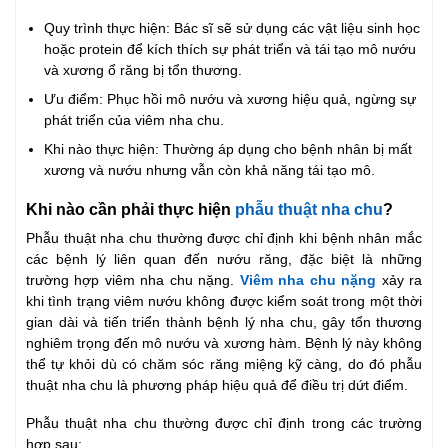
Quy trình thực hiện: Bác sĩ sẽ sử dụng các vật liệu sinh học
hoặc protein để kích thích sự phát triển và tái tạo mô nướu
và xương ổ răng bị tổn thương.
Ưu điểm: Phục hồi mô nướu và xương hiệu quả, ngừng sự
phát triển của viêm nha chu.
Khi nào thực hiện: Thường áp dụng cho bệnh nhân bị mất
xương và nướu nhưng vẫn còn khả năng tái tạo mô.
Khi nào cần phải thực hiện
phẫu thuật nha chu
?
Phẫu thuật nha chu thường được chỉ định khi bệnh nhân mắc
các bệnh lý liên quan đến nướu răng, đặc biệt là những
trường hợp viêm nha chu nặng.
Viêm nha chu nặng
xảy ra
khi tình trạng viêm nướu không được kiểm soát trong một thời
gian dài và tiến triển thành bệnh lý nha chu, gây tổn thương
nghiêm trọng đến mô nướu và xương hàm. Bệnh lý này không
thể tự khỏi dù có chăm sóc răng miệng kỹ càng, do đó phẫu
thuật nha chu là phương pháp hiệu quả để điều trị dứt điểm.
Phẫu thuật nha chu thường được chỉ định trong các trường
hợp sau: