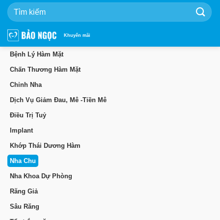
Bỏ
qua
nội
dung
Khuyến mãi
Bệnh Lý Hàm Mặt
Chấn Thương Hàm Mặt
Chỉnh Nha
Dịch Vụ Giảm Đau, Mê -Tiền Mê
Điều Trị Tuỷ
Implant
Khớp Thái Dương Hàm
Nha Chu
Nha Khoa Dự Phòng
Răng Giả
Sâu Răng