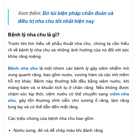
Xem thêm:
Bỏ túi biện pháp chẩn đoán và
điều trị nha chu tốt nhất hiện nay
Bệnh lý nha chu là gì?
Trước khi tìm hiểu về phẫu thuật nha chu, chúng ta cần hiểu
rõ về bệnh lý nha chu và những ảnh hưởng của nó đối với sức
khỏe răng miệng.
Bệnh nha chu
là một nhóm các bệnh lý gây viêm nhiễm mô
xung quanh răng, bao gồm nướu, xương hàm và các mô mềm
hỗ trợ khác. Bệnh này thường bắt đầu bằng viêm nướu, khi
mảng bám và vi khuẩn tích tụ ở chân răng. Nếu không được
chăm sóc kịp thời, viêm nướu có thể chuyển sang
viêm nha
chu
, gây tổn thương vĩnh viễn cho xương ổ răng, làm răng
lung lay và có thể dẫn đến mất răng.
Các triệu chứng của bệnh nha chu bao gồm:
Nướu sưng, đỏ và dễ chảy máu khi đánh răng.