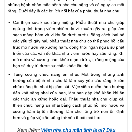
những bệnh nhân mắc bệnh nha chu nặng và có nguy cơ mất
răng. Dưới đây là các lợi ích nổi bật của phẫu thuật nha chu:
Cải thiện sức khỏe răng miệng: Phẫu thuật nha chu giúp
ngừng tình trạng viêm nhiễm do vi khuẩn gây ra, giúp làm
sạch mảng bám và vi khuẩn dưới nướu. Bằng cách loại bỏ
các yếu tố gây hại, phẫu thuật nha chu có thể phục hồi cấu
trúc mô nướu và xương hàm, đồng thời ngăn ngừa sự phát
triển của các vấn đề khác như viêm nướu hay sâu răng. Khi
mô nướu và xương hàm khỏe mạnh trở lại, răng miệng của
bạn sẽ duy trì được sự chắc khỏe lâu dài.
Tăng cường chức năng ăn nhai: Một trong những ảnh
hưởng của bệnh nha chu là làm suy yếu các răng, khiến
chức năng ăn nhai bị giảm sút. Việc viêm nhiễm ảnh hưởng
đến khả năng nhai của bạn, làm bạn gặp khó khăn khi ăn
các thức ăn cứng hoặc dai. Phẫu thuật nha chu giúp cải
thiện chức năng ăn nhai bằng cách phục hồi mô nướu và
xương hàm bị tổn thương, làm cho răng trở nên ổn định
hơn và giúp việc ăn uống trở nên thoải mái hơn.
Xem thêm:
Viêm nha chu mãn tính là gì? Dấu