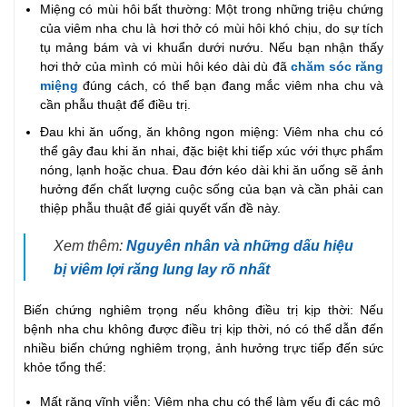
Miệng có mùi hôi bất thường: Một trong những triệu chứng
của viêm nha chu là hơi thở có mùi hôi khó chịu, do sự tích
tụ mảng bám và vi khuẩn dưới nướu. Nếu bạn nhận thấy
hơi thở của mình có mùi hôi kéo dài dù đã
chăm sóc răng
miệng
đúng cách, có thể bạn đang mắc viêm nha chu và
cần phẫu thuật để điều trị.
Đau khi ăn uống, ăn không ngon miệng: Viêm nha chu có
thể gây đau khi ăn nhai, đặc biệt khi tiếp xúc với thực phẩm
nóng, lạnh hoặc chua. Đau đớn kéo dài khi ăn uống sẽ ảnh
hưởng đến chất lượng cuộc sống của bạn và cần phải can
thiệp phẫu thuật để giải quyết vấn đề này.
Xem thêm:
Nguyên nhân và những dấu hiệu
bị viêm lợi răng lung lay rõ nhất
Biến chứng nghiêm trọng nếu không điều trị kịp thời: Nếu
bệnh nha chu không được điều trị kịp thời, nó có thể dẫn đến
nhiều biến chứng nghiêm trọng, ảnh hưởng trực tiếp đến sức
khỏe tổng thể:
Mất răng vĩnh viễn: Viêm nha chu có thể làm yếu đi các mô