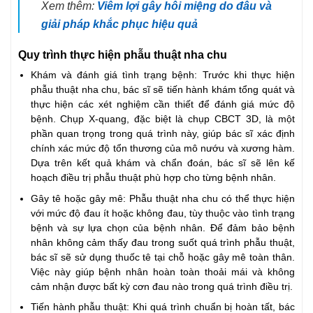
Xem thêm:
Viêm lợi gây hôi miệng do đâu và
giải pháp khắc phục hiệu quả
Quy trình thực hiện phẫu thuật nha chu
Khám và đánh giá tình trạng bệnh: Trước khi thực hiện
phẫu thuật nha chu, bác sĩ sẽ tiến hành khám tổng quát và
thực hiện các xét nghiệm cần thiết để đánh giá mức độ
bệnh. Chụp X-quang, đặc biệt là chụp CBCT 3D, là một
phần quan trọng trong quá trình này, giúp bác sĩ xác định
chính xác mức độ tổn thương của mô nướu và xương hàm.
Dựa trên kết quả khám và chẩn đoán, bác sĩ sẽ lên kế
hoạch điều trị phẫu thuật phù hợp cho từng bệnh nhân.
Gây tê hoặc gây mê: Phẫu thuật nha chu có thể thực hiện
với mức độ đau ít hoặc không đau, tùy thuộc vào tình trạng
bệnh và sự lựa chọn của bệnh nhân. Để đảm bảo bệnh
nhân không cảm thấy đau trong suốt quá trình phẫu thuật,
bác sĩ sẽ sử dụng thuốc tê tại chỗ hoặc gây mê toàn thân.
Việc này giúp bệnh nhân hoàn toàn thoải mái và không
cảm nhận được bất kỳ cơn đau nào trong quá trình điều trị.
Tiến hành phẫu thuật: Khi quá trình chuẩn bị hoàn tất, bác