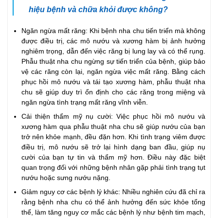
hiệu bệnh và chữa khỏi được không?
Ngăn ngừa mất răng: Khi bệnh nha chu tiến triển mà không
được điều trị, các mô nướu và xương hàm bị ảnh hưởng
nghiêm trọng, dẫn đến việc răng bị lung lay và có thể rụng.
Phẫu thuật nha chu ngừng sự tiến triển của bệnh, giúp bảo
vệ các răng còn lại, ngăn ngừa việc mất răng. Bằng cách
phục hồi mô nướu và tái tạo xương hàm, phẫu thuật nha
chu sẽ giúp duy trì ổn định cho các răng trong miệng và
ngăn ngừa tình trạng mất răng vĩnh viễn.
Cải thiện thẩm mỹ nụ cười: Việc phục hồi mô nướu và
xương hàm qua phẫu thuật nha chu sẽ giúp nướu của bạn
trở nên khỏe mạnh, đều đặn hơn. Khi tình trạng viêm được
điều trị, mô nướu sẽ trở lại hình dạng ban đầu, giúp nụ
cười của bạn tự tin và thẩm mỹ hơn. Điều này đặc biệt
quan trọng đối với những bệnh nhân gặp phải tình trạng tụt
nướu hoặc sưng nướu nặng.
Giảm nguy cơ các bệnh lý khác: Nhiều nghiên cứu đã chỉ ra
rằng bệnh nha chu có thể ảnh hưởng đến sức khỏe tổng
thể, làm tăng nguy cơ mắc các bệnh lý như bệnh tim mạch,