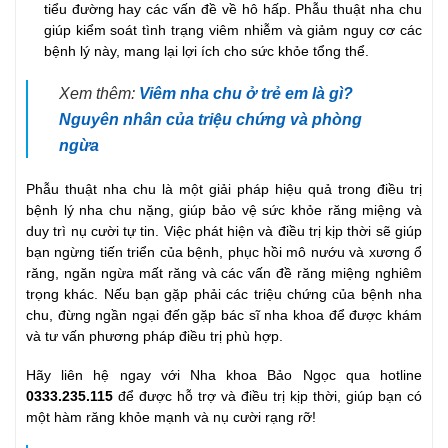
tiểu đường hay các vấn đề về hô hấp. Phẫu thuật nha chu
giúp kiểm soát tình trạng viêm nhiễm và giảm nguy cơ các
bệnh lý này, mang lại lợi ích cho sức khỏe tổng thể.
Xem thêm:
Viêm nha chu ở trẻ em là gì?
Nguyên nhân của triệu chứng và phòng
ngừa
Phẫu thuật nha chu là một giải pháp hiệu quả trong điều trị
bệnh lý nha chu nặng, giúp bảo vệ sức khỏe răng miệng và
duy trì nụ cười tự tin. Việc phát hiện và điều trị kịp thời sẽ giúp
bạn ngừng tiến triển của bệnh, phục hồi mô nướu và xương ổ
răng, ngăn ngừa mất răng và các vấn đề răng miệng nghiêm
trọng khác. Nếu bạn gặp phải các triệu chứng của bệnh nha
chu, đừng ngần ngại đến gặp bác sĩ nha khoa để được khám
và tư vấn phương pháp điều trị phù hợp.
Hãy liên hệ ngay với Nha khoa Bảo Ngọc qua hotline
0333.235.115
để được hỗ trợ và điều trị kịp thời, giúp bạn có
một hàm răng khỏe mạnh và nụ cười rạng rỡ!