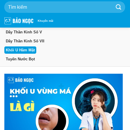
Bỏ
qua
nội
dung
Khuyến mãi
Dây Thần Kinh Số V
Dây Thần Kinh Số VII
Khối U Hàm Mặt
Tuyến Nước Bọt