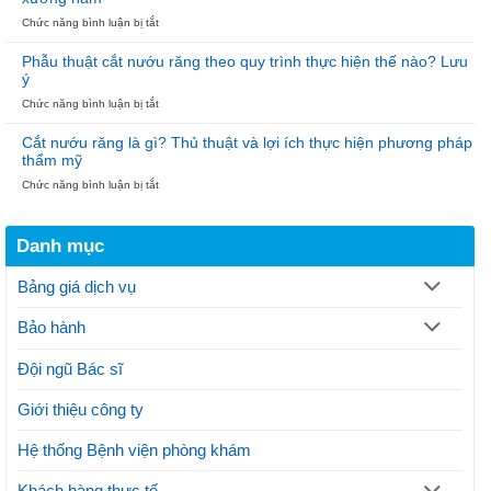
Implant
Cài
ở
Chức năng bình luận bị tắt
6.000.000đ
–
Nẹp
–
Đón
vít
Niềng
Noel”
Phẫu thuật cắt nướu răng theo quy trình thực hiện thế nào? Lưu
gãy
răng
ý
xương
18.000.000đ
ở
Chức năng bình luận bị tắt
hàm:
tại
Phẫu
Phương
Nha
thuật
pháp
khoa
Cắt nướu răng là gì? Thủ thuật và lợi ích thực hiện phương pháp
cắt
hiện
Bảo
thẩm mỹ
nướu
đại
Ngọc
ở
Chức năng bình luận bị tắt
răng
điều
Cắt
theo
trị
nướu
quy
gãy
răng
trình
xương
Danh mục
là
thực
hàm
gì?
hiện
Thủ
thế
Bảng giá dịch vụ
thuật
nào?
và
Lưu
Bảo hành
lợi
ý
ích
thực
Đội ngũ Bác sĩ
hiện
phương
Giới thiệu công ty
pháp
thẩm
mỹ
Hệ thống Bệnh viện phòng khám
Khách hàng thực tế