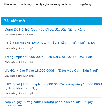
Khối u hàm mặt là một bệnh lý nghiêm trọng có thể ảnh hưởng đáng...
Bài viết mới
Đừng Để Hè Trôi Qua Nếu Chưa Bắt Đầu Niềng Răng
ở
Chức năng bình luận bị tắt
Đừng
Để
CHÀO MỪNG NGÀY 27/2 – NGÀY THẦY THUỐC VIỆT NAM
Hè
ở
Chức năng bình luận bị tắt
Trôi
CHÀO
Qua
MỪNG
Nếu
Trồng Implant 6.000.000đ – Ưu Đãi Cho 100 Trụ Đầu Tiên
NGÀY
Chưa
ở
Chức năng bình luận bị tắt
27/2
Bắt
Trồng
–
Đầu
Implant
NGÀY
Niềng
Ưu Đãi Niềng Răng 18.000.000đ – “Diện Mắc Cài – Đón Noel”
6.000.000đ
THẦY
Răng
ở
Chức năng bình luận bị tắt
–
THUỐC
Ưu
Ưu
VIỆT
Đãi
Đãi
NAM
[BIG DEAL] Trồng Implant 6.000.000đ – Niềng răng 18.000.000đ
Niềng
Cho
tại Nha khoa Bảo Ngọc
Răng
100
ở
Chức năng bình luận bị tắt
18.000.000đ
Trụ
[BIG
–
Đầu
DEAL]
“Diện
Tiên
Nẹp vít gãy xương hàm: Phương pháp hiện đại điều trị gãy
Trồng
Mắc
xương hàm