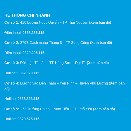
HỆ THỐNG CHI NHÁNH
Cơ sở 1:
410 Lương Ngọc Quyến – TP Thái Nguyên
(
Xem bản đồ
)
Điện thoại:
0333.235.115
Cơ sở 2:
279B Cách mạng Tháng 8 – TP Sông Công
(
Xem bản đồ
)
Điện thoại:
0329.205.115
Cơ sở 3:
Đối diện Tòa án – TT. Hùng Sơn – Đại Từ
(
Xem bản đồ
)
Hotline:
0862.070.115
Cơ sở 4:
Đường vào Đền Thắm – Yên Ninh – Huyện Phú Lương
(
Xem bản
đồ
)
Hotline:
0338.333.115
Cơ sở 5:
173 Trường Chinh – Nam Tiến – TP. Phổ Yên
(
Xem bản đồ
)
Hotline:
0329.575.115