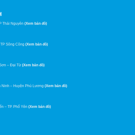
H
P Thái Nguyên
(
Xem bản đồ
)
 TP Sông Công
(
Xem bản đồ
)
 Sơn – Đại Từ
(
Xem bản đồ
)
 Ninh – Huyện Phú Lương
(
Xem bản đồ
)
ến – TP. Phổ Yên
(
Xem bản đồ
)