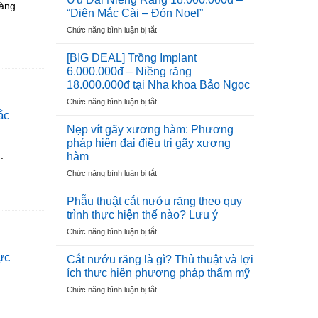
càng
6.000.000đ
THUỐC
“Diện Mắc Cài – Đón Noel”
–
VIỆT
ở
Chức năng bình luận bị tắt
Ưu
NAM
Ưu
Đãi
Đãi
Cho
[BIG DEAL] Trồng Implant
Niềng
100
6.000.000đ – Niềng răng
Răng
Trụ
18.000.000đ tại Nha khoa Bảo Ngọc
18.000.000đ
Đầu
ở
Chức năng bình luận bị tắt
–
Tiên
[BIG
ắc
“Diện
DEAL]
Mắc
Nẹp vít gãy xương hàm: Phương
Trồng
Cài
pháp hiện đại điều trị gãy xương
Implant
–
.
hàm
6.000.000đ
Đón
ở
Chức năng bình luận bị tắt
–
Noel”
Nẹp
Niềng
vít
răng
Phẫu thuật cắt nướu răng theo quy
gãy
18.000.000đ
trình thực hiện thế nào? Lưu ý
xương
tại
ở
Chức năng bình luận bị tắt
hàm:
Nha
Phẫu
Phương
khoa
thuật
hực
pháp
Cắt nướu răng là gì? Thủ thuật và lợi
Bảo
cắt
hiện
Ngọc
ích thực hiện phương pháp thẩm mỹ
nướu
đại
ở
Chức năng bình luận bị tắt
răng
điều
Cắt
theo
trị
nướu
quy
gãy