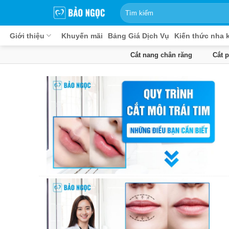
Bỏ
qua
nội
Giới thiệu
Khuyến mãi
Bảng Giá Dịch Vụ
Kiến thức nha 
dung
Cắt nang chân răng
Cắt 