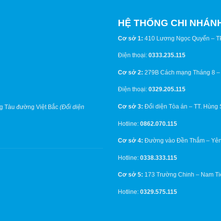
HỆ THỐNG CHI NHÁN
Cơ sở 1:
410 Lương Ngọc Quyến – T
Điện thoại:
0333.235.115
Cơ sở 2:
279B Cách mạng Tháng 8 –
Điện thoại:
0329.205.115
Cơ sở 3:
Đối diện Tòa án – TT. Hùng
g Tàu đường Việt Bắc
(Đối diện
Hotline:
0862.070.115
Cơ sở 4:
Đường vào Đền Thắm – Yên
Hotline:
0338.333.115
Cơ sở 5:
173 Trường Chinh – Nam Ti
Hotline:
0329.575.115