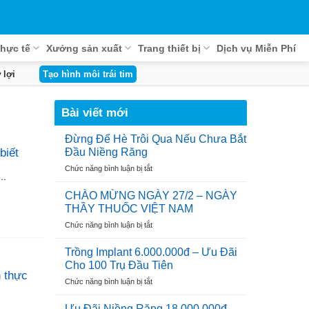
hực tế
Xưởng sản xuất
Trang thiết bị
Dịch vụ Miễn Phí
 lợi
Tạo hình môi trái tim
Bài viết mới
Đừng Để Hè Trôi Qua Nếu Chưa Bắt
Đầu Niềng Răng
biết
ở
Chức năng bình luận bị tắt
..
Đừng
Để
CHÀO MỪNG NGÀY 27/2 – NGÀY
Hè
THẦY THUỐC VIỆT NAM
Trôi
ở
Chức năng bình luận bị tắt
Qua
CHÀO
Nếu
MỪNG
Chưa
Trồng Implant 6.000.000đ – Ưu Đãi
NGÀY
Bắt
Cho 100 Trụ Đầu Tiên
27/2
Đầu
n thực
ở
Chức năng bình luận bị tắt
–
Niềng
Trồng
NGÀY
Răng
Implant
THẦY
Ưu Đãi Niềng Răng 18.000.000đ –