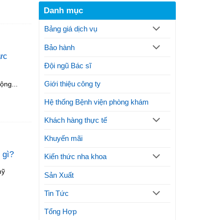
răng
trình
xương
Danh mục
là
thực
hàm
gì?
hiện
Bảng giá dịch vụ
Thủ
thế
thuật
nào?
Bảo hành
và
Lưu
hực
lợi
ý
ích
Đội ngũ Bác sĩ
thực
hiện
Giới thiệu công ty
ộng...
phương
pháp
Hệ thống Bệnh viện phòng khám
thẩm
mỹ
Khách hàng thực tế
Khuyến mãi
u gì?
Kiến thức nha khoa
mỹ
Sản Xuất
Tin Tức
Tổng Hợp