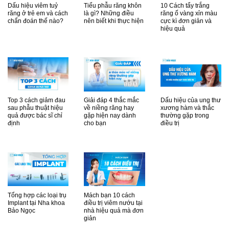
Dấu hiệu viêm tuỷ
Tiểu phẫu răng khôn
10 Cách tẩy trắng
răng ở trẻ em và cách
là gì? Những điều
răng ố vàng xỉn màu
chẩn đoán thế nào?
nên biết khi thực hiện
cực kì đơn giản và
hiệu quả
Top 3 cách giảm đau
Giải đáp 4 thắc mắc
Dấu hiệu của ung thư
sau phẫu thuật hiệu
về niềng răng hay
xương hàm và thắc
quả được bác sĩ chỉ
gặp hiện nay dành
thường gặp trong
định
cho bạn
điều trị
Tổng hợp các loại trụ
Mách bạn 10 cách
Implant tại Nha khoa
điều trị viêm nướu tại
Bảo Ngọc
nhà hiệu quả mà đơn
giản