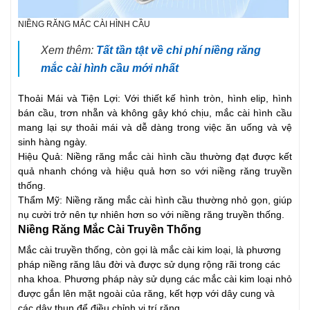
NIỀNG RĂNG MẮC CÀI HÌNH CẦU
Xem thêm:
Tất tần tật về chi phí niềng răng
mắc cài hình cầu mới nhất
Thoải Mái và Tiện Lợi: Với thiết kế hình tròn, hình elip, hình
bán cầu, trơn nhẵn và không gây khó chịu, mắc cài hình cầu
mang lại sự thoải mái và dễ dàng trong việc ăn uống và vệ
sinh hàng ngày.
Hiệu Quả: Niềng răng m
ắc cài hình cầu thường đạt được kết
quả nhanh chóng và hiệu quả hơn so với niềng răng truyền
thống.
Thẩm Mỹ: Niềng răng mắc cài hình cầu thường nhỏ gọn, giúp
nụ cười trở nên tự nhiên hơn so với niềng răng truyền thống.
Niềng Răng Mắc Cài Truyền Thống
Mắc cài truyền thống, còn gọi là mắc cài kim loại, là phương
pháp niềng răng lâu đời và được sử dụng rộng rãi trong các
nha khoa. Phương pháp này sử dụng các mắc cài kim loại nhỏ
được gắn lên mặt ngoài của răng, kết hợp với dây cung và
các dây thun để điều chỉnh vị trí răng.