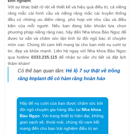
kinh nghiệm.
Với sự khác biệt rõ rệt về thiết kế và hiệu quả điều trị, cả niềng
răng mắc cài hình cầu và niềng răng mắc cài truyền thống
đều có những ưu điểm riêng, phù hợp với nhu cầu và điều
kiện của mỗi người. Nếu bạn đang băn khoăn lựa chọn
phương pháp niềng răng nào, hãy đến Nha khoa Bảo Ngọc để
được tư vấn và chăm sóc tận tình từ đội ngũ bác sĩ chuyên
môn cao. Chúng tôi cam kết mang lại cho bạn một nụ cười tự
tin, đẹp và khỏe mạnh.
Liên hệ ngay với Nha khoa Bảo Ngọc
qua hotline
0333.235.115
để nhận tư vấn chi tiết và đặt lịch
thăm khám!
Có thể bạn quan tâm:
Hé lộ 7 sự thật về trồng
răng Implant để có hàm răng hoàn hảo
Hãy để nụ cười của bạn được chăm sóc bởi
đội ngũ chuyên gia hàng đầu tại
Nha khoa
Bảo Ngọc
. Với trang thiết bị hiện đại, không
gian sạch sẽ, thoải mái, chúng tôi cam kết
mang đến cho bạn trải nghiệm điều trị an