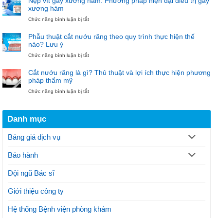
Nẹp vít gãy xương hàm: Phương pháp hiện đại điều trị gãy
Trồng
Mắc
xương hàm
Implant
Cài
ở
Chức năng bình luận bị tắt
6.000.000đ
–
Nẹp
–
Đón
vít
Niềng
Noel”
Phẫu thuật cắt nướu răng theo quy trình thực hiện thế
gãy
răng
nào? Lưu ý
xương
18.000.000đ
ở
Chức năng bình luận bị tắt
hàm:
tại
Phẫu
Phương
Nha
thuật
pháp
khoa
Cắt nướu răng là gì? Thủ thuật và lợi ích thực hiện phương
cắt
hiện
Bảo
pháp thẩm mỹ
nướu
đại
Ngọc
ở
Chức năng bình luận bị tắt
răng
điều
Cắt
theo
trị
nướu
quy
gãy
răng
trình
xương
Danh mục
là
thực
hàm
gì?
hiện
Thủ
thế
Bảng giá dịch vụ
thuật
nào?
và
Lưu
Bảo hành
lợi
ý
ích
thực
Đội ngũ Bác sĩ
hiện
phương
Giới thiệu công ty
pháp
thẩm
mỹ
Hệ thống Bệnh viện phòng khám