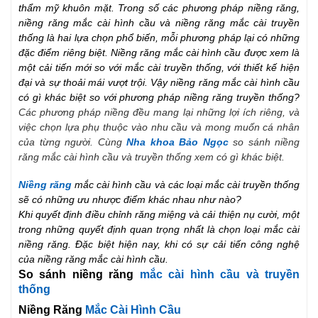
thẩm mỹ khuôn mặt. Trong số các phương pháp niềng răng,
niềng răng mắc cài hình cầu và niềng răng mắc cài truyền
thống là hai lựa chọn phổ biến, mỗi phương pháp lại có những
đặc điểm riêng biệt. Niềng răng mắc cài hình cầu được xem là
một cải tiến mới so với mắc cài truyền thống, với thiết kế hiện
đại và sự thoải mái vượt trội. Vậy niềng răng mắc cài hình cầu
có gì khác biệt so với phương pháp niềng răng truyền thống?
Các phương pháp niềng đều mang lại những lợi ích riêng, và
việc chọn lựa phụ thuộc vào nhu cầu và mong muốn cá nhân
của từng người. Cùng
Nha khoa Bảo Ngọc
so sánh niềng
răng mắc cài hình cầu và truyền thống xem có gì khác biệt.
Niềng răng
mắc cài hình cầu và các loại mắc cài truyền thống
sẽ có những ưu nhược điểm khác nhau như nào?
Khi quyết định điều chỉnh răng miệng và cải thiện nụ cười, một
trong những quyết định quan trọng nhất là chọn loại mắc cài
niềng răng.
Đặc biệt hiện nay, khi có sự cải tiến công nghệ
của niềng răng mắc cài hình cầu.
So sánh niềng răng
mắc cài hình cầu và truyền
thống
Niềng Răng
Mắc Cài Hình Cầu