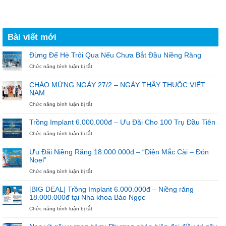
Bài viết mới
Đừng Để Hè Trôi Qua Nếu Chưa Bắt Đầu Niềng Răng
ở
Chức năng bình luận bị tắt
Đừng
Để
CHÀO MỪNG NGÀY 27/2 – NGÀY THẦY THUỐC VIỆT
Hè
NAM
Trôi
Qua
ở
Chức năng bình luận bị tắt
Nếu
CHÀO
Chưa
MỪNG
Trồng Implant 6.000.000đ – Ưu Đãi Cho 100 Trụ Đầu Tiên
Bắt
NGÀY
ở
Chức năng bình luận bị tắt
Đầu
27/2
Trồng
Niềng
–
Implant
Răng
NGÀY
Ưu Đãi Niềng Răng 18.000.000đ – “Diện Mắc Cài – Đón
6.000.000đ
THẦY
Noel”
–
THUỐC
Ưu
ở
Chức năng bình luận bị tắt
VIỆT
Đãi
Ưu
NAM
Cho
Đãi
[BIG DEAL] Trồng Implant 6.000.000đ – Niềng răng
100
Niềng
18.000.000đ tại Nha khoa Bảo Ngọc
Trụ
Răng
ở
Chức năng bình luận bị tắt
Đầu
18.000.000đ
[BIG
Tiên
–
DEAL]
“Diện