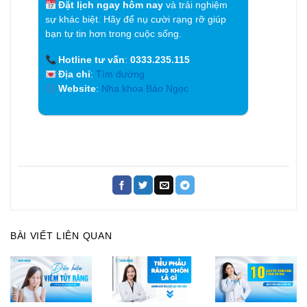
Đặt lịch ngay hôm nay
và trải nghiệm
sự khác biệt. Hãy để nụ cười rạng rỡ giúp
bạn tự tin hơn trong cuộc sống.
Hotline tư vấn
:
0333.235.115
Địa chỉ
:
Tìm đường
Website
:
Nha khoa Bảo Ngọc
BÀI VIẾT LIÊN QUAN