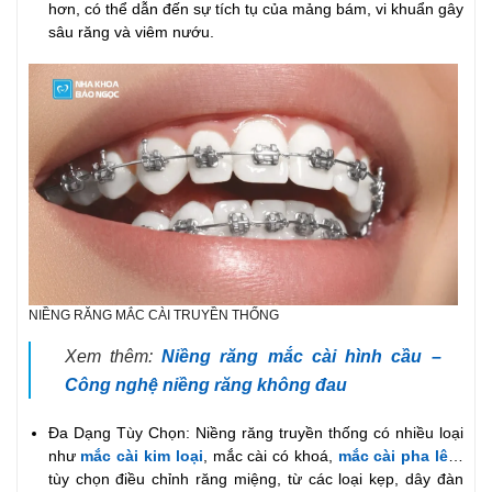
hơn, có thể dẫn đến sự tích tụ của mảng bám, vi khuẩn gây
sâu răng và viêm nướu.
NIỀNG RĂNG MẮC CÀI TRUYỀN THỐNG
Xem thêm:
Niềng răng mắc cài hình cầu –
Công nghệ niềng răng không đau
Đa Dạng Tùy Chọn: Niềng răng truyền thống có nhiều loại
như
mắc cài kim loại
, mắc cài có khoá,
mắc cài pha lê
…
tùy chọn điều chỉnh răng miệng, từ các loại kẹp, dây đàn