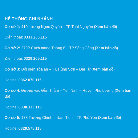
HỆ THỐNG CHI NHÁNH
Cơ sở 1:
410 Lương Ngọc Quyến – TP Thái Nguyên
(
Xem bản đồ
)
Điện thoại:
0333.235.115
Cơ sở 2:
279B Cách mạng Tháng 8 – TP Sông Công
(
Xem bản đồ
)
Điện thoại:
0329.205.115
Cơ sở 3:
Đối diện Tòa án – TT. Hùng Sơn – Đại Từ
(
Xem bản đồ
)
Hotline:
0862.070.115
Cơ sở 4:
Đường vào Đền Thắm – Yên Ninh – Huyện Phú Lương
(
Xem bản
đồ
)
Hotline:
0338.333.115
Cơ sở 5:
173 Trường Chinh – Nam Tiến – TP. Phổ Yên
(
Xem bản đồ
)
Hotline:
0329.575.115