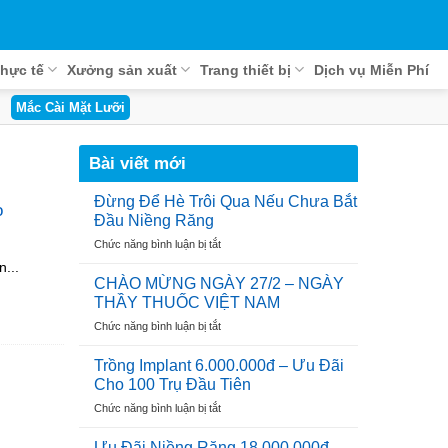
hực tế
Xưởng sản xuất
Trang thiết bị
Dịch vụ Miễn Phí
Mắc Cài Mặt Lưỡi
Bài viết mới
Đừng Để Hè Trôi Qua Nếu Chưa Bắt
o
Đầu Niềng Răng
ở
Chức năng bình luận bị tắt
Đừng
n...
Để
CHÀO MỪNG NGÀY 27/2 – NGÀY
Hè
THẦY THUỐC VIỆT NAM
Trôi
ở
Chức năng bình luận bị tắt
Qua
CHÀO
Nếu
MỪNG
Chưa
Trồng Implant 6.000.000đ – Ưu Đãi
NGÀY
Bắt
Cho 100 Trụ Đầu Tiên
27/2
Đầu
ở
Chức năng bình luận bị tắt
–
Niềng
Trồng
NGÀY
Răng
Implant
THẦY
Ưu Đãi Niềng Răng 18.000.000đ –