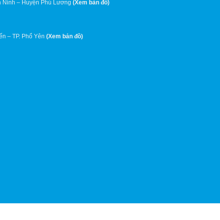
 Ninh – Huyện Phú Lương
(
Xem bản đồ
)
ến – TP. Phổ Yên
(
Xem bản đồ
)