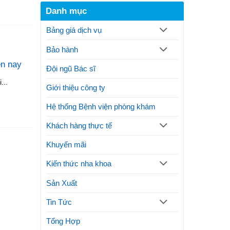
răng
trình
xương
Danh mục
là
thực
hàm
gì?
hiện
Bảng giá dịch vụ
Thủ
thế
thuật
nào?
Bảo hành
và
Lưu
lợi
ý
ện nay
ích
Đội ngũ Bác sĩ
thực
...
hiện
Giới thiệu công ty
phương
pháp
Hệ thống Bệnh viện phòng khám
thẩm
mỹ
Khách hàng thực tế
Khuyến mãi
Kiến thức nha khoa
Sản Xuất
Tin Tức
Tổng Hợp