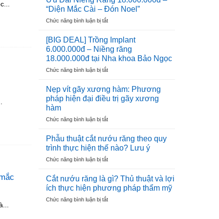
c...
6.000.000đ
THUỐC
“Diện Mắc Cài – Đón Noel”
–
VIỆT
ở
Chức năng bình luận bị tắt
Ưu
NAM
Ưu
Đãi
Đãi
Cho
[BIG DEAL] Trồng Implant
Niềng
100
6.000.000đ – Niềng răng
Răng
Trụ
18.000.000đ tại Nha khoa Bảo Ngọc
18.000.000đ
Đầu
ở
Chức năng bình luận bị tắt
–
Tiên
[BIG
“Diện
DEAL]
Mắc
Nẹp vít gãy xương hàm: Phương
Trồng
Cài
pháp hiện đại điều trị gãy xương
.
Implant
–
hàm
6.000.000đ
Đón
ở
Chức năng bình luận bị tắt
–
Noel”
Nẹp
Niềng
vít
răng
Phẫu thuật cắt nướu răng theo quy
gãy
18.000.000đ
trình thực hiện thế nào? Lưu ý
xương
tại
ở
Chức năng bình luận bị tắt
hàm:
Nha
Phẫu
Phương
khoa
thuật
 mắc
pháp
Cắt nướu răng là gì? Thủ thuật và lợi
Bảo
cắt
hiện
Ngọc
ích thực hiện phương pháp thẩm mỹ
nướu
đại
ở
Chức năng bình luận bị tắt
răng
điều
...
Cắt
theo
trị
nướu
quy
gãy