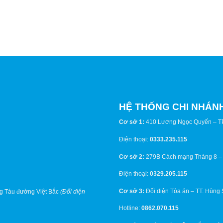
HỆ THỐNG CHI NHÁN
Cơ sở 1:
410 Lương Ngọc Quyến – T
Điện thoại:
0333.235.115
Cơ sở 2:
279B Cách mạng Tháng 8 –
Điện thoại:
0329.205.115
Cơ sở 3:
Đối diện Tòa án – TT. Hùng
g Tàu đường Việt Bắc
(Đối diện
Hotline:
0862.070.115