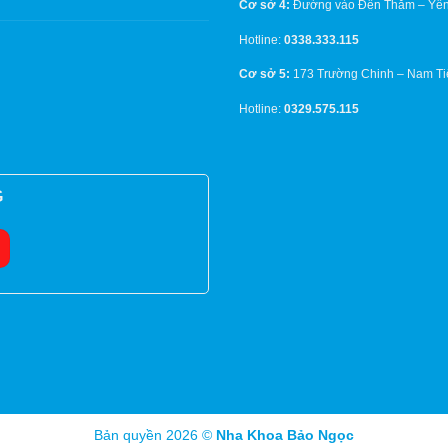
Cơ sở 4:
Đường vào Đền Thắm – Yên
Hotline:
0338.333.115
Cơ sở 5:
173 Trường Chinh – Nam Ti
Hotline:
0329.575.115
G
Bản quyền 2026 ©
Nha Khoa Bảo Ngọc