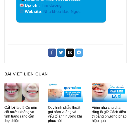
Địa chỉ
:
Tìm đường
Website
:
Nha khoa Bảo Ngọc
BÀI VIẾT LIÊN QUAN
Cắt lợi là gì? Có nên
Quy trình phẫu thuật
Viêm nha chu chân
cắt nướu không và
gọt hàm vuông và
răng là gì? Cách điều
tình trạng răng cần
yếu tố ảnh hưởng khi
trị bằng phương pháp
thực hiện
phục hồi
hiệu quả