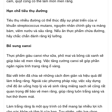
cam, quýt cũng có thể làm mòn men răng.
Hạn chế tiêu thụ đường
Tiêu thụ nhiều đường có thể thúc đẩy sự phát triển của vi
khuẩn streptococcus mutans, nguyên nhân chính gây ra mảng
bám, viêm nướu và sâu răng. Nếu ăn thực phẩm chứa đường,
hãy chắc chắn đánh răng kỹ lưỡng.
Bổ sung canxi
Thực phẩm giàu canxi như sữa, phô mai và bông cải xanh sẽ
giúp bảo vệ men răng. Việc tăng cường canxi sẽ góp phần
ngăn ngừa tình trạng răng ố vàng.
Bài viết trên đã chia sẻ những cách đơn giản và hiệu quả để
làm trắng răng. Ngoài các phương pháp này, việc xây dựng
chế độ ăn uống hợp lý và vệ sinh răng miệng sạch sẽ cũng rất
quan trọng để bảo vệ men răng, giúp răng luôn trắng sáng và
hơi thở thơm mát.
Làm trắng răng là một quy trình có thể mang lại nhiều lợi ích
cho sức khỏe và tâm lý của bạn. Tuy nhiên, việc lựa chọn