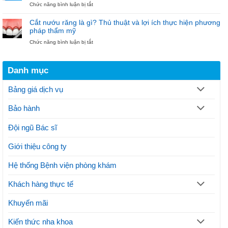
ở
Chức năng bình luận bị tắt
hàm:
tại
Phẫu
Phương
Nha
thuật
pháp
khoa
Cắt nướu răng là gì? Thủ thuật và lợi ích thực hiện phương
cắt
hiện
Bảo
pháp thẩm mỹ
nướu
đại
Ngọc
ở
Chức năng bình luận bị tắt
răng
điều
Cắt
theo
trị
nướu
quy
gãy
răng
trình
xương
Danh mục
là
thực
hàm
gì?
hiện
Thủ
thế
Bảng giá dịch vụ
thuật
nào?
và
Lưu
Bảo hành
lợi
ý
ích
thực
Đội ngũ Bác sĩ
hiện
phương
Giới thiệu công ty
pháp
thẩm
mỹ
Hệ thống Bệnh viện phòng khám
Khách hàng thực tế
Khuyến mãi
Kiến thức nha khoa