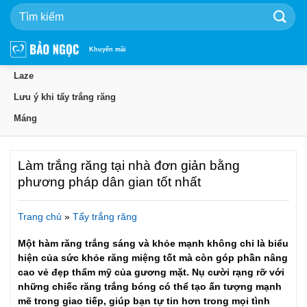
Bỏ
qua
nội
dung
Khuyến mãi
Laze
Lưu ý khi tẩy trắng răng
Máng
Làm trắng răng tại nhà đơn giản bằng
phương pháp dân gian tốt nhất
Trang chủ
»
Tẩy trắng răng
Một hàm răng trắng sáng và khỏe mạnh không chỉ là biểu
hiện của sức khỏe răng miệng tốt mà còn góp phần nâng
cao vẻ đẹp thẩm mỹ của gương mặt. Nụ cười rạng rỡ với
những chiếc răng trắng bóng có thể tạo ấn tượng mạnh
mẽ trong giao tiếp, giúp bạn tự tin hơn trong mọi tình