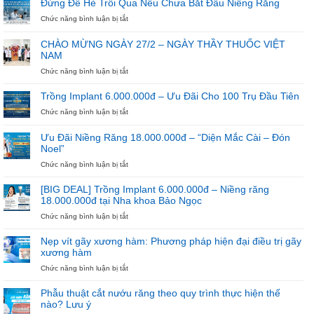
Đừng Để Hè Trôi Qua Nếu Chưa Bắt Đầu Niềng Răng
ở
Chức năng bình luận bị tắt
Đừng
Để
CHÀO MỪNG NGÀY 27/2 – NGÀY THẦY THUỐC VIỆT
Hè
NAM
Trôi
Qua
ở
Chức năng bình luận bị tắt
Nếu
CHÀO
Chưa
MỪNG
Trồng Implant 6.000.000đ – Ưu Đãi Cho 100 Trụ Đầu Tiên
Bắt
NGÀY
ở
Chức năng bình luận bị tắt
Đầu
27/2
Trồng
Niềng
–
Implant
Răng
NGÀY
Ưu Đãi Niềng Răng 18.000.000đ – “Diện Mắc Cài – Đón
6.000.000đ
THẦY
Noel”
–
THUỐC
Ưu
ở
Chức năng bình luận bị tắt
VIỆT
Đãi
Ưu
NAM
Cho
Đãi
[BIG DEAL] Trồng Implant 6.000.000đ – Niềng răng
100
Niềng
18.000.000đ tại Nha khoa Bảo Ngọc
Trụ
Răng
ở
Chức năng bình luận bị tắt
Đầu
18.000.000đ
[BIG
Tiên
–
DEAL]
“Diện
Nẹp vít gãy xương hàm: Phương pháp hiện đại điều trị gãy
Trồng
Mắc
xương hàm
Implant
Cài
ở
Chức năng bình luận bị tắt
6.000.000đ
–
Nẹp
–
Đón
vít
Niềng
Noel”
Phẫu thuật cắt nướu răng theo quy trình thực hiện thế
gãy
răng
nào? Lưu ý
xương
18.000.000đ