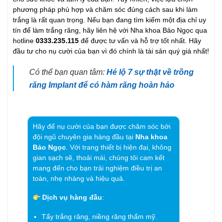
phương pháp phù hợp và chăm sóc đúng cách sau khi làm
trắng là rất quan trọng. Nếu bạn đang tìm kiếm một địa chỉ uy
tín để làm trắng răng, hãy liên hệ với Nha khoa Bảo Ngọc qua
hotline
0333.235.115
để được tư vấn và hỗ trợ tốt nhất. Hãy
đầu tư cho nụ cười của bạn vì đó chính là tài sản quý giá nhất!
Có thể bạn quan tâm:
Hé lộ 7 sự thật về trồng
răng Implant để có hàm răng hoàn hảo
Hãy để nụ cười của bạn được chăm sóc bởi
đội ngũ chuyên gia hàng đầu tại
Nha khoa
Bảo Ngọc
. Với trang thiết bị hiện đại, không
gian sạch sẽ, thoải mái, chúng tôi cam kết
mang đến cho bạn trải nghiệm điều trị an
toàn, nhẹ nhàng và hiệu quả.
Dịch vụ hàng đầu
:
Tẩy trắng răng, niềng răng thẩm mỹ.