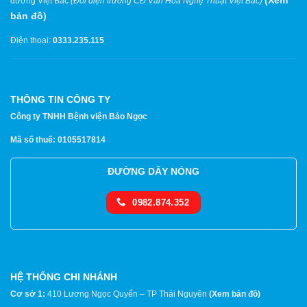
đường Việt Bắc
(Đối diện trường CĐ Văn Hóa Nghệ Thuật Việt Bắc)
bản đồ
)
Điện thoại:
0333.235.115
THÔNG TIN CÔNG TY
Công ty TNHH Bệnh viện Bảo Ngọc
Mã số thuế: 0105517814
ĐƯỜNG DÂY NÓNG
0982.874.352
HỆ THỐNG CHI NHÁNH
Cơ sở 1:
410 Lương Ngọc Quyến – TP Thái Nguyên
(
Xem bản đồ
)