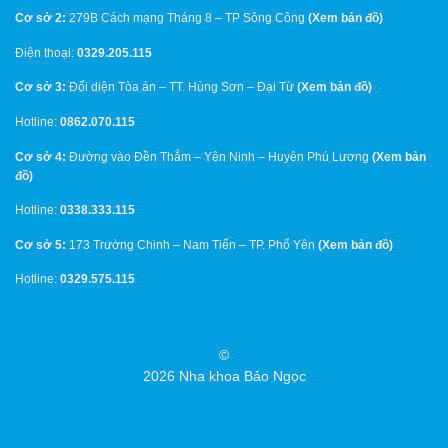
Cơ sở 2:
279B Cách mạng Tháng 8 – TP Sông Công
(
Xem bản đồ
)
Điện thoại:
0329.205.115
Cơ sở 3:
Đối diện Tòa án – TT. Hùng Sơn – Đại Từ
(
Xem bản đồ
)
Hotline:
0862.070.115
Cơ sở 4:
Đường vào Đền Thắm – Yên Ninh – Huyện Phú Lương
(
Xem bản
đồ
)
Hotline:
0338.333.115
Cơ sở 5:
173 Trường Chinh – Nam Tiến – TP. Phổ Yên
(
Xem bản đồ
)
Hotline:
0329.575.115
©
2026 Nha khoa Bảo Ngọc