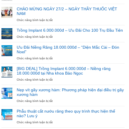
Đừng
Để
CHÀO MỪNG NGÀY 27/2 – NGÀY THẦY THUỐC VIỆT
Hè
NAM
Trôi
Qua
ở
Chức năng bình luận bị tắt
Nếu
CHÀO
Chưa
MỪNG
Trồng Implant 6.000.000đ – Ưu Đãi Cho 100 Trụ Đầu Tiên
Bắt
NGÀY
ở
Chức năng bình luận bị tắt
Đầu
27/2
Trồng
Niềng
–
Implant
Răng
NGÀY
Ưu Đãi Niềng Răng 18.000.000đ – “Diện Mắc Cài – Đón
6.000.000đ
THẦY
Noel”
–
THUỐC
Ưu
ở
Chức năng bình luận bị tắt
VIỆT
Đãi
Ưu
NAM
Cho
Đãi
[BIG DEAL] Trồng Implant 6.000.000đ – Niềng răng
100
Niềng
18.000.000đ tại Nha khoa Bảo Ngọc
Trụ
Răng
ở
Chức năng bình luận bị tắt
Đầu
18.000.000đ
[BIG
Tiên
–
DEAL]
“Diện
Nẹp vít gãy xương hàm: Phương pháp hiện đại điều trị gãy
Trồng
Mắc
xương hàm
Implant
Cài
ở
Chức năng bình luận bị tắt
6.000.000đ
–
Nẹp
–
Đón
vít
Niềng
Noel”
Phẫu thuật cắt nướu răng theo quy trình thực hiện thế
gãy
răng
nào? Lưu ý
xương
18.000.000đ
ở
Chức năng bình luận bị tắt
hàm:
tại
Phẫu
Phương
Nha