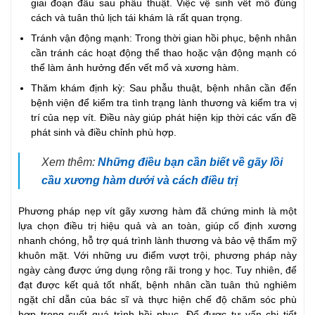
giai đoạn đầu sau phẫu thuật. Việc vệ sinh vết mổ đúng
cách và tuân thủ lịch tái khám là rất quan trọng.
Tránh vận động mạnh: Trong thời gian hồi phục, bệnh nhân
cần tránh các hoạt động thể thao hoặc vận động mạnh có
thể làm ảnh hưởng đến vết mổ và xương hàm.
Thăm khám định kỳ: Sau phẫu thuật, bệnh nhân cần đến
bệnh viện để kiểm tra tình trạng lành thương và kiểm tra vị
trí của nẹp vít. Điều này giúp phát hiện kịp thời các vấn đề
phát sinh và điều chỉnh phù hợp.
Xem thêm:
Những điều bạn cần biết về gãy lồi
cầu xương hàm dưới và cách điều trị
Phương pháp nẹp vít gãy xương hàm đã chứng minh là một
lựa chọn điều trị hiệu quả và an toàn, giúp cố định xương
nhanh chóng, hỗ trợ quá trình lành thương và bảo vệ thẩm mỹ
khuôn mặt. Với những ưu điểm vượt trội, phương pháp này
ngày càng được ứng dụng rộng rãi trong y học. Tuy nhiên, để
đạt được kết quả tốt nhất, bệnh nhân cần tuân thủ nghiêm
ngặt chỉ dẫn của bác sĩ và thực hiện chế độ chăm sóc phù
hợp trong suốt quá trình hồi phục. Để được tư vấn chi tiết