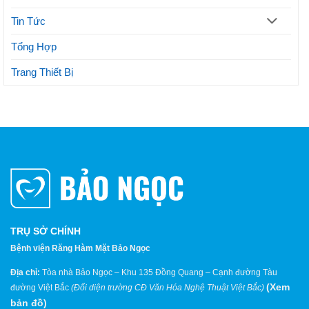
Tin Tức
Tổng Hợp
Trang Thiết Bị
TRỤ SỞ CHÍNH
Bệnh viện Răng Hàm Mặt Bảo Ngọc
Địa chỉ:
Tòa nhà Bảo Ngọc – Khu 135 Đồng Quang – Cạnh đường Tàu
(
Xem
đường Việt Bắc
(Đối diện trường CĐ Văn Hóa Nghệ Thuật Việt Bắc)
bản đồ
)