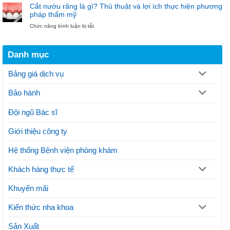
thuật
pháp
khoa
Cắt nướu răng là gì? Thủ thuật và lợi ích thực hiện phương
cắt
hiện
Bảo
pháp thẩm mỹ
nướu
đại
Ngọc
ở
Chức năng bình luận bị tắt
răng
điều
Cắt
theo
trị
nướu
quy
gãy
răng
trình
xương
Danh mục
là
thực
hàm
gì?
hiện
Thủ
thế
Bảng giá dịch vụ
thuật
nào?
và
Lưu
Bảo hành
lợi
ý
ích
thực
Đội ngũ Bác sĩ
hiện
phương
Giới thiệu công ty
pháp
thẩm
mỹ
Hệ thống Bệnh viện phòng khám
Khách hàng thực tế
Khuyến mãi
Kiến thức nha khoa
Sản Xuất