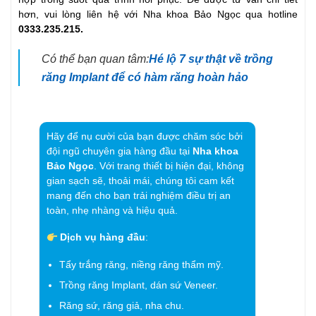
hơn, vui lòng liên hệ với Nha khoa Bảo Ngọc qua hotline
0333.235.215.
Có thể bạn quan tâm:
Hé lộ 7 sự thật về trồng
răng Implant để có hàm răng hoàn hảo
Hãy để nụ cười của bạn được chăm sóc bởi
đội ngũ chuyên gia hàng đầu tại
Nha khoa
Bảo Ngọc
. Với trang thiết bị hiện đại, không
gian sạch sẽ, thoải mái, chúng tôi cam kết
mang đến cho bạn trải nghiệm điều trị an
toàn, nhẹ nhàng và hiệu quả.
Dịch vụ hàng đầu
:
Tẩy trắng răng, niềng răng thẩm mỹ.
Trồng răng Implant, dán sứ Veneer.
Răng sứ, răng giả, nha chu.