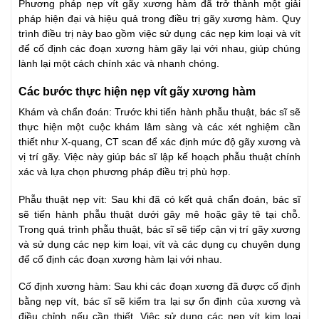
Phương pháp nẹp vít gãy xương hàm đã trở thành một giải
pháp hiện đại và hiệu quả trong điều trị gãy xương hàm. Quy
trình điều trị này bao gồm việc sử dụng các nẹp kim loại và vít
để cố định các đoạn xương hàm gãy lại với nhau, giúp chúng
lành lại một cách chính xác và nhanh chóng.
Các bước thực hiện nẹp vít gãy xương hàm
Khám và chẩn đoán: Trước khi tiến hành phẫu thuật, bác sĩ sẽ
thực hiện một cuộc khám lâm sàng và các xét nghiệm cần
thiết như X-quang, CT scan để xác định mức độ gãy xương và
vị trí gãy. Việc này giúp bác sĩ lập kế hoạch phẫu thuật chính
xác và lựa chọn phương pháp điều trị phù hợp.
Phẫu thuật nẹp vít: Sau khi đã có kết quả chẩn đoán, bác sĩ
sẽ tiến hành phẫu thuật dưới gây mê hoặc gây tê tại chỗ.
Trong quá trình phẫu thuật, bác sĩ sẽ tiếp cận vị trí gãy xương
và sử dụng các nẹp kim loại, vít và các dụng cụ chuyên dụng
để cố định các đoạn xương hàm lại với nhau.
Cố định xương hàm: Sau khi các đoạn xương đã được cố định
bằng nẹp vít, bác sĩ sẽ kiểm tra lại sự ổn định của xương và
điều chỉnh nếu cần thiết. Việc sử dụng các nẹp vít kim loại