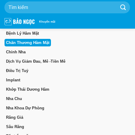
Bỏ
qua
nội
dung
Khuyến mãi
Bệnh Lý Hàm Mặt
Chấn Thương Hàm Mặt
Chỉnh Nha
Dịch Vụ Giảm Đau, Mê -Tiền Mê
Điều Trị Tuỷ
Implant
Khớp Thái Dương Hàm
Nha Chu
Nha Khoa Dự Phòng
Răng Giả
Sâu Răng