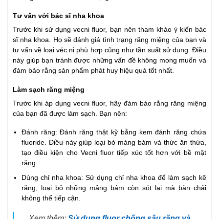
Tư vấn với bác sĩ nha khoa
Trước khi sử dụng vecni fluor, bạn nên tham khảo ý kiến bác
sĩ nha khoa. Họ sẽ đánh giá tình trạng răng miệng của bạn và
tư vấn về loại véc ni phù hợp cũng như tần suất sử dụng. Điều
này giúp bạn tránh được những vấn đề không mong muốn và
đảm bảo rằng sản phẩm phát huy hiệu quả tốt nhất.
Làm sạch răng miệng
Trước khi áp dụng vecni fluor, hãy đảm bảo rằng răng miệng
của bạn đã được làm sạch. Bạn nên:
Đánh răng: Đánh răng thật kỹ bằng kem đánh răng chứa
fluoride. Điều này giúp loại bỏ mảng bám và thức ăn thừa,
tạo điều kiện cho Vecni fluor tiếp xúc tốt hơn với bề mặt
răng.
Dùng chỉ nha khoa: Sử dụng chỉ nha khoa để làm sạch kẽ
răng, loại bỏ những mảng bám còn sót lại mà bàn chải
không thể tiếp cận.
Xem thêm:
Sử dụng fluor chống sâu răng và