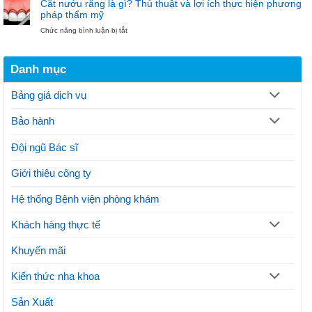
khoa
Cắt nướu răng là gì? Thủ thuật và lợi ích thực hiện phương
cắt
hiện
Bảo
pháp thẩm mỹ
nướu
đại
Ngọc
ở
Chức năng bình luận bị tắt
răng
điều
Cắt
theo
trị
nướu
quy
gãy
răng
trình
xương
Danh mục
là
thực
hàm
gì?
hiện
Thủ
thế
Bảng giá dịch vụ
thuật
nào?
và
Lưu
Bảo hành
lợi
ý
ích
thực
Đội ngũ Bác sĩ
hiện
phương
Giới thiệu công ty
pháp
thẩm
mỹ
Hệ thống Bệnh viện phòng khám
Khách hàng thực tế
Khuyến mãi
Kiến thức nha khoa
Sản Xuất