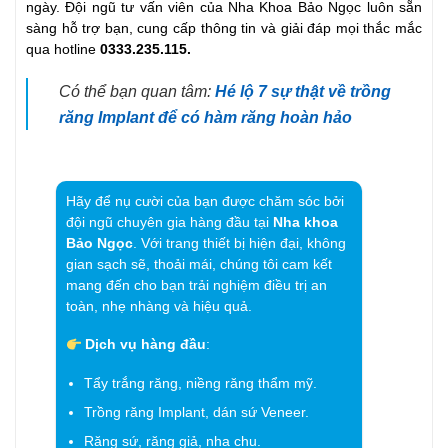
ngày. Đội ngũ tư vấn viên của Nha Khoa Bảo Ngọc luôn sẵn
sàng hỗ trợ bạn, cung cấp thông tin và giải đáp mọi thắc mắc
qua hotline
0333.235.115.
Có thể bạn quan tâm:
Hé lộ 7 sự thật về trồng
răng Implant để có hàm răng hoàn hảo
Hãy để nụ cười của bạn được chăm sóc bởi
đội ngũ chuyên gia hàng đầu tại
Nha khoa
Bảo Ngọc
. Với trang thiết bị hiện đại, không
gian sạch sẽ, thoải mái, chúng tôi cam kết
mang đến cho bạn trải nghiệm điều trị an
toàn, nhẹ nhàng và hiệu quả.
Dịch vụ hàng đầu
:
Tẩy trắng răng, niềng răng thẩm mỹ.
Trồng răng Implant, dán sứ Veneer.
Răng sứ, răng giả, nha chu.