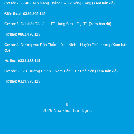
Cơ sở 2:
279B Cách mạng Tháng 8 – TP Sông Công
(
Xem bản đồ
)
Điện thoại:
0329.205.115
Cơ sở 3:
Đối diện Tòa án – TT. Hùng Sơn – Đại Từ
(
Xem bản đồ
)
Hotline:
0862.070.115
Cơ sở 4:
Đường vào Đền Thắm – Yên Ninh – Huyện Phú Lương
(
Xem bản
đồ
)
Hotline:
0338.333.115
Cơ sở 5:
173 Trường Chinh – Nam Tiến – TP. Phổ Yên
(
Xem bản đồ
)
Hotline:
0329.575.115
©
2026 Nha khoa Bảo Ngọc