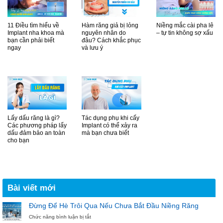
11 Điều tìm hiểu về
Hàm răng giả bị lỏng
Niềng mắc cài pha lê
Implant nha khoa mà
nguyên nhân do
– tự tin không sợ xấu
bạn cần phải biết
đâu? Cách khắc phục
ngay
và lưu ý
Lấy dấu răng là gì?
Tác dụng phụ khi cấy
Các phương pháp lấy
Implant có thể xảy ra
dấu đảm bảo an toàn
mà bạn chưa biết
cho bạn
Bài viết mới
Đừng Để Hè Trôi Qua Nếu Chưa Bắt Đầu Niềng Răng
ở
Chức năng bình luận bị tắt