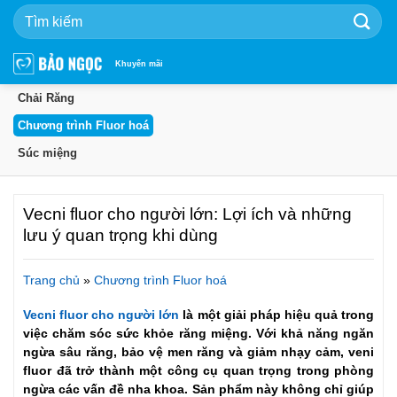
Bỏ
qua
nội
dung
Khuyến mãi
Chải Răng
Chương trình Fluor hoá
Súc miệng
Vecni fluor cho người lớn: Lợi ích và những
lưu ý quan trọng khi dùng
Trang chủ
»
Chương trình Fluor hoá
Vecni fluor cho người lớn
là một giải pháp hiệu quả trong
việc chăm sóc sức khỏe răng miệng. Với khả năng ngăn
ngừa sâu răng, bảo vệ men răng và giảm nhạy cảm, veni
fluor đã trở thành một công cụ quan trọng trong phòng
ngừa các vấn đề nha khoa. Sản phẩm này không chỉ giúp