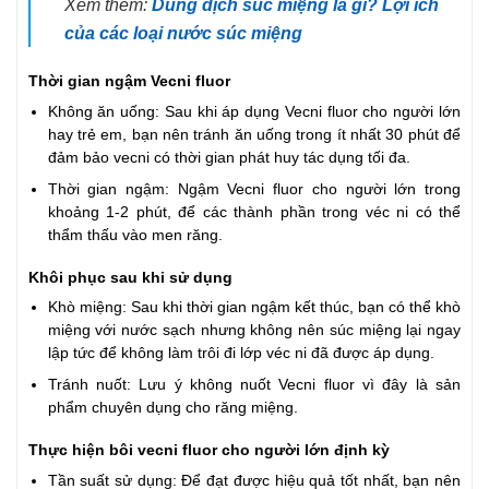
Xem thêm:
Dung dịch súc miệng là gì? Lợi ích
của các loại nước súc miệng
Thời gian ngậm Vecni fluor
Không ăn uống: Sau khi áp dụng Vecni fluor cho người lớn
hay trẻ em, bạn nên tránh ăn uống trong ít nhất 30 phút để
đảm bảo vecni có thời gian phát huy tác dụng tối đa.
Thời gian ngậm: Ngậm Vecni fluor cho người lớn trong
khoảng 1-2 phút, để các thành phần trong véc ni có thể
thẩm thấu vào men răng.
Khôi phục sau khi sử dụng
Khò miệng: Sau khi thời gian ngậm kết thúc, bạn có thể khò
miệng với nước sạch nhưng không nên súc miệng lại ngay
lập tức để không làm trôi đi lớp véc ni đã được áp dụng.
Tránh nuốt: Lưu ý không nuốt Vecni fluor vì đây là sản
phẩm chuyên dụng cho răng miệng.
Thực hiện bôi vecni fluor cho người lớn định kỳ
Tần suất sử dụng: Để đạt được hiệu quả tốt nhất, bạn nên