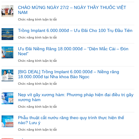
Đừng
Để
CHÀO MỪNG NGÀY 27/2 – NGÀY THẦY THUỐC VIỆT
Hè
NAM
Trôi
Qua
ở
Chức năng bình luận bị tắt
Nếu
CHÀO
Chưa
MỪNG
Trồng Implant 6.000.000đ – Ưu Đãi Cho 100 Trụ Đầu Tiên
Bắt
NGÀY
ở
Chức năng bình luận bị tắt
Đầu
27/2
Trồng
Niềng
–
Implant
Răng
NGÀY
Ưu Đãi Niềng Răng 18.000.000đ – “Diện Mắc Cài – Đón
6.000.000đ
THẦY
Noel”
–
THUỐC
Ưu
ở
Chức năng bình luận bị tắt
VIỆT
Đãi
Ưu
NAM
Cho
Đãi
[BIG DEAL] Trồng Implant 6.000.000đ – Niềng răng
100
Niềng
18.000.000đ tại Nha khoa Bảo Ngọc
Trụ
Răng
ở
Chức năng bình luận bị tắt
Đầu
18.000.000đ
[BIG
Tiên
–
DEAL]
“Diện
Nẹp vít gãy xương hàm: Phương pháp hiện đại điều trị gãy
Trồng
Mắc
xương hàm
Implant
Cài
ở
Chức năng bình luận bị tắt
6.000.000đ
–
Nẹp
–
Đón
vít
Niềng
Noel”
Phẫu thuật cắt nướu răng theo quy trình thực hiện thế
gãy
răng
nào? Lưu ý
xương
18.000.000đ
ở
Chức năng bình luận bị tắt
hàm:
tại
Phẫu
Phương
Nha
thuật
pháp