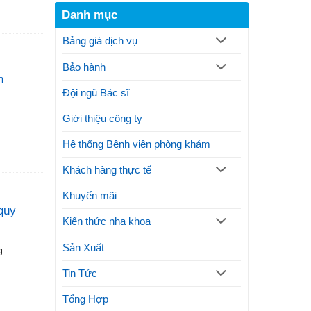
răng
trình
xương
Danh mục
là
thực
hàm
gì?
hiện
Bảng giá dịch vụ
Thủ
thế
thuật
nào?
Bảo hành
và
Lưu
n
lợi
ý
ích
Đội ngũ Bác sĩ
thực
hiện
Giới thiệu công ty
phương
pháp
Hệ thống Bệnh viện phòng khám
thẩm
mỹ
Khách hàng thực tế
Khuyến mãi
quy
Kiến thức nha khoa
Sản Xuất
g
Tin Tức
Tổng Hợp