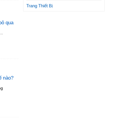
Trang Thiết Bị
bỏ qua
..
ế nào?
ng