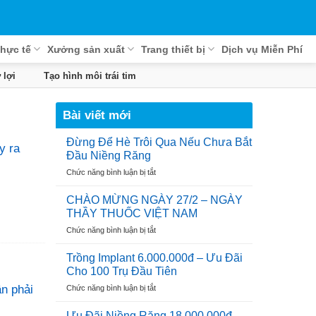
hực tế
Xưởng sản xuất
Trang thiết bị
Dịch vụ Miễn Phí
 lợi
Tạo hình môi trái tim
Bài viết mới
Đừng Để Hè Trôi Qua Nếu Chưa Bắt
y ra
Đầu Niềng Răng
ở
Chức năng bình luận bị tắt
Đừng
Để
CHÀO MỪNG NGÀY 27/2 – NGÀY
Hè
THẦY THUỐC VIỆT NAM
Trôi
ở
Chức năng bình luận bị tắt
Qua
CHÀO
Nếu
MỪNG
Chưa
Trồng Implant 6.000.000đ – Ưu Đãi
NGÀY
Bắt
Cho 100 Trụ Đầu Tiên
27/2
Đầu
ở
ần phải
Chức năng bình luận bị tắt
–
Niềng
Trồng
NGÀY
Răng
Implant
THẦY
Ưu Đãi Niềng Răng 18.000.000đ –