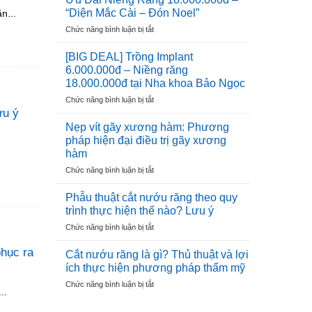
6.000.000đ
THUỐC
“Diện Mắc Cài – Đón Noel”
n...
–
VIỆT
ở
Chức năng bình luận bị tắt
Ưu
NAM
Ưu
Đãi
Đãi
Cho
[BIG DEAL] Trồng Implant
Niềng
100
6.000.000đ – Niềng răng
Răng
Trụ
18.000.000đ tại Nha khoa Bảo Ngọc
18.000.000đ
Đầu
ở
Chức năng bình luận bị tắt
–
Tiên
[BIG
ưu ý
“Diện
DEAL]
Mắc
Nẹp vít gãy xương hàm: Phương
Trồng
Cài
pháp hiện đại điều trị gãy xương
Implant
–
hàm
6.000.000đ
Đón
ở
Chức năng bình luận bị tắt
–
Noel”
Nẹp
Niềng
vít
răng
Phẫu thuật cắt nướu răng theo quy
gãy
18.000.000đ
trình thực hiện thế nào? Lưu ý
xương
tại
ở
Chức năng bình luận bị tắt
hàm:
Nha
Phẫu
Phương
khoa
thuật
phục ra
pháp
Cắt nướu răng là gì? Thủ thuật và lợi
Bảo
cắt
hiện
Ngọc
ích thực hiện phương pháp thẩm mỹ
nướu
đại
ở
Chức năng bình luận bị tắt
răng
điều
..
Cắt
theo
trị
nướu
quy
gãy