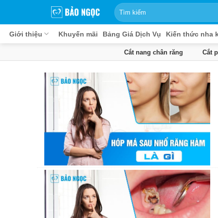
Bỏ
qua
nội
Giới thiệu
Khuyến mãi
Bảng Giá Dịch Vụ
Kiến thức nha 
dung
Cắt nang chân răng
Cắt 