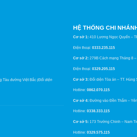
HỆ THỐNG CHI NHÁN
Cơ sở 1:
410 Lương Ngọc Quyến – T
Điện thoại:
0333.235.115
Cơ sở 2:
279B Cách mạng Tháng 8 –
Điện thoại:
0329.205.115
Cơ sở 3:
Đối diện Tòa án – TT. Hùng
g Tàu đường Việt Bắc
(Đối diện
Hotline:
0862.070.115
Cơ sở 4:
Đường vào Đền Thắm – Yên
Hotline:
0338.333.115
Cơ sở 5:
173 Trường Chinh – Nam Ti
Hotline:
0329.575.115