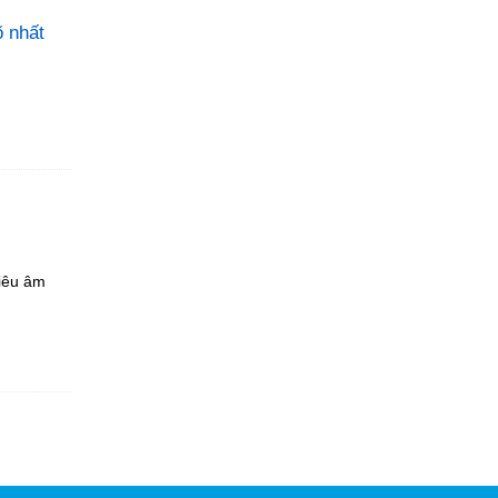
õ nhất
iêu âm