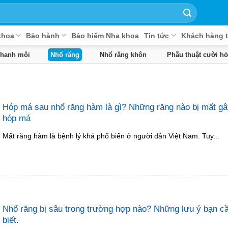
khoa
Bảo hành
Bảo hiểm Nha khoa
Tin tức
Khách hàng t
phanh môi
Nhổ răng
Nhổ răng khôn
Phẫu thuật cười hở
Hóp má sau nhổ răng hàm là gì? Những răng nào bị mất gâ
hóp má
Mất răng hàm là bệnh lý khá phổ biến ở người dân Việt Nam. Tuy...
Nhổ răng bị sâu trong trường hợp nào? Những lưu ý bạn c
biết.