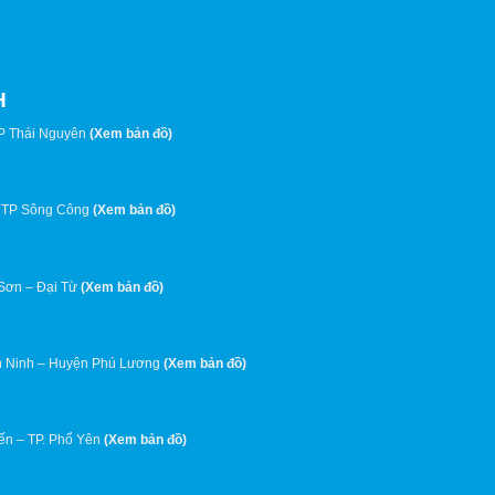
H
P Thái Nguyên
(
Xem bản đồ
)
 TP Sông Công
(
Xem bản đồ
)
 Sơn – Đại Từ
(
Xem bản đồ
)
 Ninh – Huyện Phú Lương
(
Xem bản đồ
)
ến – TP. Phổ Yên
(
Xem bản đồ
)