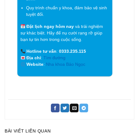
Quy trình chuẩn y khoa, đảm bảo vệ sinh
tuyệt đối.
Đặt lịch ngay hôm nay
và trải nghiệm
sự khác biệt. Hãy để nụ cười rạng rỡ giúp
bạn tự tin hơn trong cuộc sống.
Hotline tư vấn
:
0333.235.115
Địa chỉ
:
Tìm đường
Website
:
Nha khoa Bảo Ngọc
BÀI VIẾT LIÊN QUAN