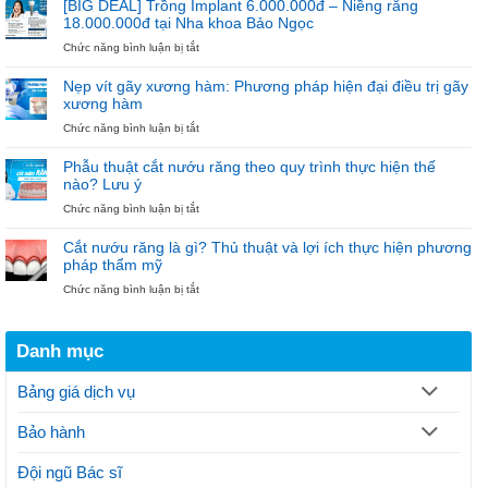
[BIG DEAL] Trồng Implant 6.000.000đ – Niềng răng
100
Niềng
18.000.000đ tại Nha khoa Bảo Ngọc
Trụ
Răng
ở
Chức năng bình luận bị tắt
Đầu
18.000.000đ
[BIG
Tiên
–
DEAL]
“Diện
Nẹp vít gãy xương hàm: Phương pháp hiện đại điều trị gãy
Trồng
Mắc
xương hàm
Implant
Cài
ở
Chức năng bình luận bị tắt
6.000.000đ
–
Nẹp
–
Đón
vít
Niềng
Noel”
Phẫu thuật cắt nướu răng theo quy trình thực hiện thế
gãy
răng
nào? Lưu ý
xương
18.000.000đ
ở
Chức năng bình luận bị tắt
hàm:
tại
Phẫu
Phương
Nha
thuật
pháp
khoa
Cắt nướu răng là gì? Thủ thuật và lợi ích thực hiện phương
cắt
hiện
Bảo
pháp thẩm mỹ
nướu
đại
Ngọc
ở
Chức năng bình luận bị tắt
răng
điều
Cắt
theo
trị
nướu
quy
gãy
răng
trình
xương
Danh mục
là
thực
hàm
gì?
hiện
Thủ
thế
Bảng giá dịch vụ
thuật
nào?
và
Lưu
Bảo hành
lợi
ý
ích
thực
Đội ngũ Bác sĩ
hiện