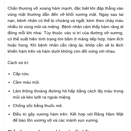
Chấn thương vỡ xoang hàm mạnh, đặc biệt khi đập thẳng vào
vùng mặt thường dẫn đến vỡ khối xương mặt. Ngay sau tai
nạn, bệnh nhân có thể bị choáng và ngất, kèm theo chảy máu
nhiều từ vùng mũi và miệng. Bệnh nhân cảm thấy hàm răng di
động mỗi khi nhai. Tùy thuộc vào vị trí của đường vỡ xương,
có thể xuất hiện tình trạng tím bầm ở màng tiếp hợp, hàm ếch
hoặc họng. Khi bệnh nhân cắn răng lại, khớp cắn sẽ bị lệch
khiến hàm trên và hàm dưới không còn đối xứng với nhau.
Cách xử trí:
Cấp cứu.
Cầm máu mũi.
Làm thông thoáng đường hô hấp bằng cách lấy máu trong
mũi và kéo lưỡi ra ngoài miệng.
Chống sốc bằng thuốc mê.
Điều trị gãy xương hàm trên: Kết hợp với Răng Hàm Mặt
để bảo tồn xương vỡ và các mảnh vụn xương.