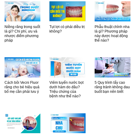
Niềng răng trong suốt
Tụt lợi có phải điều trị
Phẫu thuật chỉnh nha
là gì? Chi phí, ưu và
không?
là gì? Phương pháp
nhược điểm phương
này được hoạt động
pháp
thế nào?
Cách bôi Vecni Fluor
Viêm tuyến nước bọt
5 Quy trình lấy cao
răng cho bé hiệu quả
dưới hàm do đâu?
răng tránh không đau
bố mẹ cần phải lưu ý
Triệu chứng của
buốt bạn nên biết
bệnh như thế nào?