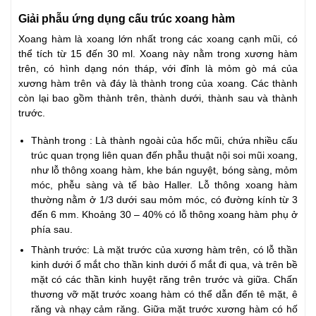
Giải phẫu ứng dụng cấu trúc xoang hàm
Xoang hàm là xoang lớn nhất trong các xoang cạnh mũi, có
thể tích từ 15 đến 30 ml. Xoang này nằm trong xương hàm
trên, có hình dạng nón tháp, với đỉnh là mỏm gò má của
xương hàm trên và đáy là thành trong của xoang. Các thành
còn lại bao gồm thành trên, thành dưới, thành sau và thành
trước.
Thành trong : Là thành ngoài của hốc mũi, chứa nhiều cấu
trúc quan trọng liên quan đến phẫu thuật nội soi mũi xoang,
như lỗ thông xoang hàm, khe bán nguyệt, bóng sàng, mỏm
móc, phễu sàng và tế bào Haller. Lỗ thông xoang hàm
thường nằm ở 1/3 dưới sau mỏm móc, có đường kính từ 3
đến 6 mm. Khoảng 30 – 40% có lỗ thông xoang hàm phụ ở
phía sau.
Thành trước: Là mặt trước của xương hàm trên, có lỗ thần
kinh dưới ổ mắt cho thần kinh dưới ổ mắt đi qua, và trên bề
mặt có các thần kinh huyệt răng trên trước và giữa. Chấn
thương vỡ mặt trước xoang hàm có thể dẫn đến tê mặt, ê
răng và nhạy cảm răng. Giữa mặt trước xương hàm có hố