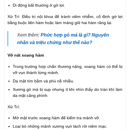
Di động bất thường ở gờ lợi.
Xử Trí: Điều trị nội khoa để tránh viêm nhiễm, cố định gờ lợi
bằng buộc liên hàm hoặc làm máng giữ hai hàm răng lại.
Xem thêm
:
Phức hợp gò má là gì? Nguyên
nhân và triệu chứng như thế nào?
Vỡ nát xoang hàm
Trong trường hợp chấn thương nặng, xoang hàm có thể bị
vỡ vụn thành từng mảnh.
Da mặt tím bầm và phù nề nhiều.
Xương gò má bị sụp nhưng ít khi nhìn thấy do tràn khí làm
da mặt căng phình.
Xử Trí:
Mở mặt trước xoang hàm để kiểm tra mảnh vỡ.
Loại bỏ những mảnh xương vụn tách rời niêm mạc.