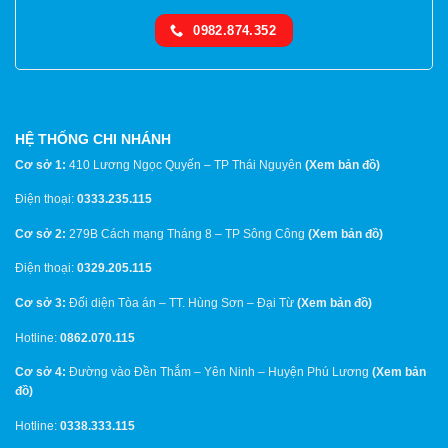
0982.874.352
HỆ THỐNG CHI NHÁNH
Cơ sở 1:
410 Lương Ngọc Quyến – TP Thái Nguyên
(
Xem bản đồ
)
Điện thoại:
0333.235.115
Cơ sở 2:
279B Cách mạng Tháng 8 – TP Sông Công
(
Xem bản đồ
)
Điện thoại:
0329.205.115
Cơ sở 3:
Đối diện Tòa án – TT. Hùng Sơn – Đại Từ
(
Xem bản đồ
)
Hotline:
0862.070.115
Cơ sở 4:
Đường vào Đền Thắm – Yên Ninh – Huyện Phú Lương
(
Xem bản
đồ
)
Hotline:
0338.333.115