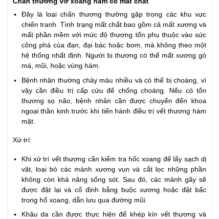
Chấn thương vỡ xoang hàm có mất chất
Đây là loại chấn thương thường gặp trong các khu vực
chiến tranh. Tình trạng mất chất bao gồm cả mất xương và
mất phần mềm với mức độ thương tổn phụ thuộc vào sức
công phá của đạn, đại bác hoặc bom, mà không theo một
hệ thống nhất định. Người bị thương có thể mất xương gò
má, mũi, hoặc vùng hàm.
Bệnh nhân thường chảy máu nhiều và có thể bị choáng, vì
vậy cần điều trị cấp cứu để chống choáng. Nếu có tổn
thương sọ não, bệnh nhân cần được chuyển đến khoa
ngoại thần kinh trước khi tiến hành điều trị vết thương hàm
mặt.
Xử trí:
Khi xử trí vết thương cần kiểm tra hốc xoang để lấy sạch dị
vật, loại bỏ các mảnh xương vụn và cắt lọc những phần
không còn khả năng sống sót. Sau đó, các mảnh gãy sẽ
được đặt lại và cố định bằng buộc xương hoặc đặt bấc
trong hố xoang, dẫn lưu qua đường mũi.
Khâu da cần được thực hiện để khép kín vết thương và