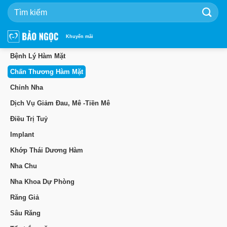
Bỏ
qua
nội
dung
Khuyến mãi
Bệnh Lý Hàm Mặt
Chấn Thương Hàm Mặt
Chỉnh Nha
Dịch Vụ Giảm Đau, Mê -Tiền Mê
Điều Trị Tuỷ
Implant
Khớp Thái Dương Hàm
Nha Chu
Nha Khoa Dự Phòng
Răng Giả
Sâu Răng