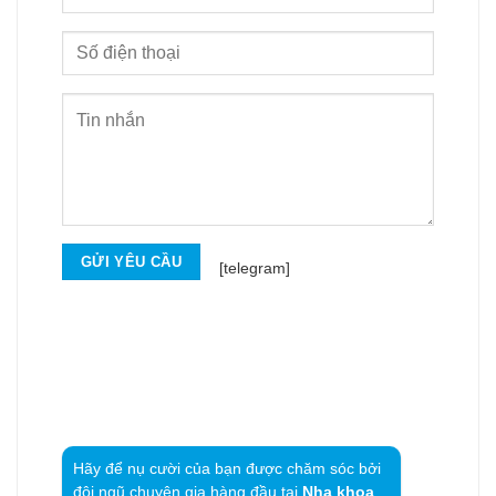
[telegram]
Hãy để nụ cười của bạn được chăm sóc bởi
đội ngũ chuyên gia hàng đầu tại
Nha khoa