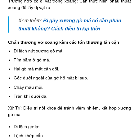
Trường hợp có dị vật trong xoang: Cần thực hiện phẫu thuật
xoang để lấy dị vật ra.
Xem thêm:
Bị gãy xương gò má có cần phẫu
thuật không? Cách điều trị kịp thời
Chấn thương vỡ xoang kèm các tổn thương lân cận
Di lệch nứt xương gò má
Tím bầm ở gò má.
Hai gò má mất cân đối.
Góc dưới ngoài của gờ hố mắt bị sụp.
Chảy máu mũi.
Tràn khí dưới da.
Xử Trí: Điều trị nội khoa để tránh viêm nhiễm, kết hợp xương
gò má.
Di lệch gờ lợi
Lệch khớp cắn.