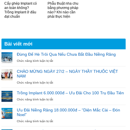
Cấy ghép Implant có
Phẫu thuật nha chu
an toàn không?
bằng phương pháp
Trồng Implant ở đâu
nào? Khi nào cần
đạt chuẩn
phải thực hiện
Bài viết mới
Đừng Để Hè Trôi Qua Nếu Chưa Bắt Đầu Niềng Răng
ở
Chức năng bình luận bị tắt
Đừng
Để
CHÀO MỪNG NGÀY 27/2 – NGÀY THẦY THUỐC VIỆT
Hè
NAM
Trôi
Qua
ở
Chức năng bình luận bị tắt
Nếu
CHÀO
Chưa
MỪNG
Trồng Implant 6.000.000đ – Ưu Đãi Cho 100 Trụ Đầu Tiên
Bắt
NGÀY
ở
Chức năng bình luận bị tắt
Đầu
27/2
Trồng
Niềng
–
Implant
Răng
NGÀY
Ưu Đãi Niềng Răng 18.000.000đ – “Diện Mắc Cài – Đón
6.000.000đ
THẦY
Noel”
–
THUỐC
Ưu
ở
Chức năng bình luận bị tắt
VIỆT
Đãi
Ưu
NAM
Cho
Đãi