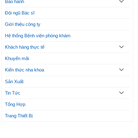
Bảo hành
lợi
ý
ích
thực
Đội ngũ Bác sĩ
hiện
phương
Giới thiệu công ty
pháp
thẩm
mỹ
Hệ thống Bệnh viện phòng khám
Khách hàng thực tế
Khuyến mãi
Kiến thức nha khoa
Sản Xuất
Tin Tức
Tổng Hợp
Trang Thiết Bị