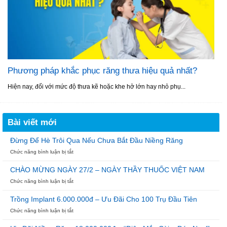
Phương pháp khắc phục răng thưa hiệu quả nhất?
Hiện nay, đối với mức độ thưa kẽ hoặc khe hở lớn hay nhỏ phụ...
Bài viết mới
Đừng Để Hè Trôi Qua Nếu Chưa Bắt Đầu Niềng Răng
ở
Chức năng bình luận bị tắt
Đừng
Để
CHÀO MỪNG NGÀY 27/2 – NGÀY THẦY THUỐC VIỆT NAM
Hè
ở
Chức năng bình luận bị tắt
Trôi
CHÀO
Qua
MỪNG
Nếu
Trồng Implant 6.000.000đ – Ưu Đãi Cho 100 Trụ Đầu Tiên
NGÀY
Chưa
ở
Chức năng bình luận bị tắt
27/2
Bắt
Trồng
–
Đầu
Implant
NGÀY