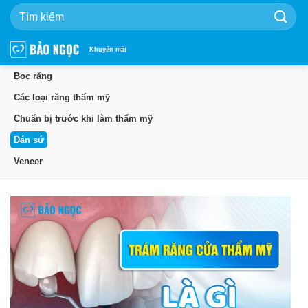
Bỏ
qua
nội
dung
Khuyến mãi
Bọc răng
Các loại răng thẩm mỹ
Chuẩn bị trước khi làm thẩm mỹ
Dán sứ
Veneer