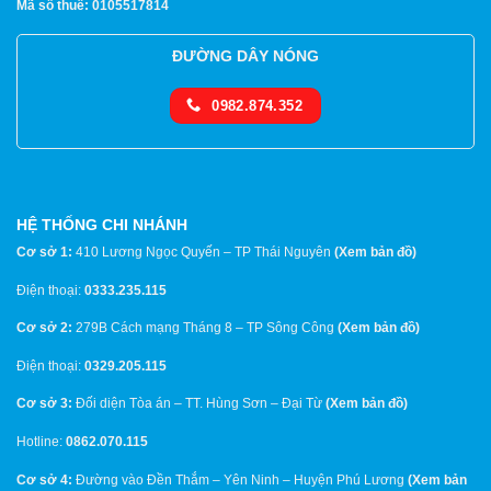
Mã số thuế: 0105517814
ĐƯỜNG DÂY NÓNG
0982.874.352
HỆ THỐNG CHI NHÁNH
Cơ sở 1:
410 Lương Ngọc Quyến – TP Thái Nguyên
(
Xem bản đồ
)
Điện thoại:
0333.235.115
Cơ sở 2:
279B Cách mạng Tháng 8 – TP Sông Công
(
Xem bản đồ
)
Điện thoại:
0329.205.115
Cơ sở 3:
Đối diện Tòa án – TT. Hùng Sơn – Đại Từ
(
Xem bản đồ
)
Hotline:
0862.070.115
Cơ sở 4:
Đường vào Đền Thắm – Yên Ninh – Huyện Phú Lương
(
Xem bản