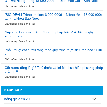
Niềng
Ưu Đãi Niềng Răng 18.000.000đ – “Diện Mắc Cài – Đón Noel”
6.000.000đ
THẦY
Răng
ở
Chức năng bình luận bị tắt
–
THUỐC
Ưu
Ưu
VIỆT
Đãi
Đãi
NAM
[BIG DEAL] Trồng Implant 6.000.000đ – Niềng răng 18.000.000đ
Niềng
Cho
tại Nha khoa Bảo Ngọc
Răng
100
ở
Chức năng bình luận bị tắt
18.000.000đ
Trụ
[BIG
–
Đầu
DEAL]
“Diện
Tiên
Nẹp vít gãy xương hàm: Phương pháp hiện đại điều trị gãy
Trồng
Mắc
xương hàm
Implant
Cài
ở
Chức năng bình luận bị tắt
6.000.000đ
–
Nẹp
–
Đón
vít
Niềng
Noel”
Phẫu thuật cắt nướu răng theo quy trình thực hiện thế nào? Lưu
gãy
răng
ý
xương
18.000.000đ
ở
Chức năng bình luận bị tắt
hàm:
tại
Phẫu
Phương
Nha
thuật
pháp
khoa
Cắt nướu răng là gì? Thủ thuật và lợi ích thực hiện phương pháp
cắt
hiện
Bảo
thẩm mỹ
nướu
đại
Ngọc
ở
Chức năng bình luận bị tắt
răng
điều
Cắt
theo
trị
nướu
quy
gãy
răng
trình
xương
Danh mục
là
thực
hàm
gì?
hiện
Thủ
thế
Bảng giá dịch vụ
thuật
nào?
và
Lưu