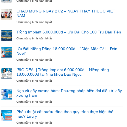
ở
Chức năng bình luận bị tắt
Đừng
Để
CHÀO MỪNG NGÀY 27/2 – NGÀY THẦY THUỐC VIỆT
Hè
NAM
Trôi
Qua
ở
Chức năng bình luận bị tắt
Nếu
CHÀO
Chưa
MỪNG
Trồng Implant 6.000.000đ – Ưu Đãi Cho 100 Trụ Đầu Tiên
Bắt
NGÀY
ở
Chức năng bình luận bị tắt
Đầu
27/2
Trồng
Niềng
–
Implant
Răng
NGÀY
Ưu Đãi Niềng Răng 18.000.000đ – “Diện Mắc Cài – Đón
6.000.000đ
THẦY
Noel”
–
THUỐC
Ưu
ở
Chức năng bình luận bị tắt
VIỆT
Đãi
Ưu
NAM
Cho
Đãi
[BIG DEAL] Trồng Implant 6.000.000đ – Niềng răng
100
Niềng
18.000.000đ tại Nha khoa Bảo Ngọc
Trụ
Răng
ở
Chức năng bình luận bị tắt
Đầu
18.000.000đ
[BIG
Tiên
–
DEAL]
“Diện
Nẹp vít gãy xương hàm: Phương pháp hiện đại điều trị gãy
Trồng
Mắc
xương hàm
Implant
Cài
ở
Chức năng bình luận bị tắt
6.000.000đ
–
Nẹp
–
Đón
vít
Niềng
Noel”
Phẫu thuật cắt nướu răng theo quy trình thực hiện thế
gãy
răng
nào? Lưu ý
xương
18.000.000đ
ở
Chức năng bình luận bị tắt
hàm:
tại
Phẫu
Phương