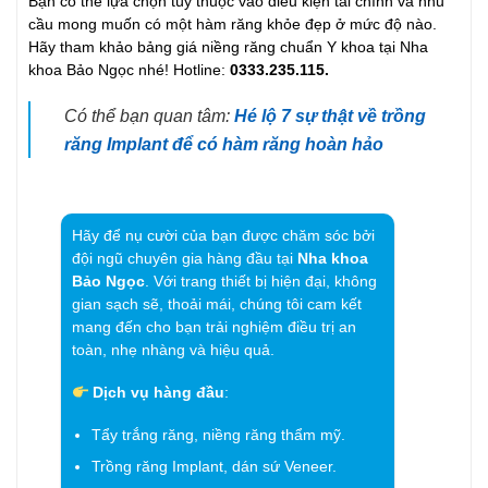
Bạn có thể lựa chọn tùy thuộc vào điều kiện tài chính và nhu
cầu mong muốn có một hàm răng khỏe đẹp ở mức độ nào.
Hãy tham khảo bảng giá niềng răng chuẩn Y khoa tại Nha
khoa Bảo Ngọc nhé! Hotline:
0333.235.115.
Có thể bạn quan tâm:
Hé lộ 7 sự thật về trồng
răng Implant để có hàm răng hoàn hảo
Hãy để nụ cười của bạn được chăm sóc bởi
đội ngũ chuyên gia hàng đầu tại
Nha khoa
Bảo Ngọc
. Với trang thiết bị hiện đại, không
gian sạch sẽ, thoải mái, chúng tôi cam kết
mang đến cho bạn trải nghiệm điều trị an
toàn, nhẹ nhàng và hiệu quả.
Dịch vụ hàng đầu
:
Tẩy trắng răng, niềng răng thẩm mỹ.
Trồng răng Implant, dán sứ Veneer.