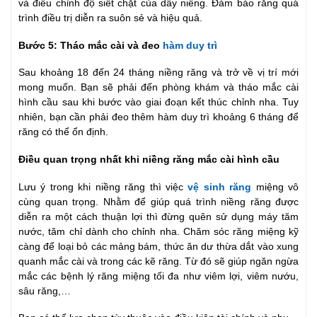
và điều chỉnh độ siết chặt của dây niềng. Đảm bảo rằng quá
trình điều trị diễn ra suôn sẻ và hiệu quả.
Bước 5: Tháo mắc cài và đeo
hàm duy trì
Sau khoảng 18 đến 24 tháng niềng răng và trở về vị trí mới
mong muốn. Bạn sẽ phải đến phòng khám và tháo mắc cài
hình cầu sau khi bước vào giai đoạn kết thúc chỉnh nha. Tuy
nhiên, bạn cần phải đeo thêm hàm duy trì khoảng 6 tháng để
răng có thể ổn định.
Điều quan trọng nhất khi niềng răng mắc cài hình cầu
Lưu ý trong khi niềng răng thì việc
vệ sinh răng
miệng vô
cùng quan trọng. Nhằm để giúp quá trình niềng răng được
diễn ra một cách thuận lợi thì đừng quên sử dụng máy tăm
nước, tăm chỉ dành cho chỉnh nha. Chăm sóc răng miệng kỹ
càng để loại bỏ các mảng bám, thức ăn dư thừa dắt vào xung
quanh mắc cài và trong các kẽ răng. Từ đó sẽ giúp ngăn ngừa
mắc các bệnh lý răng miệng tối đa như viêm lợi, viêm nướu,
sâu răng,…