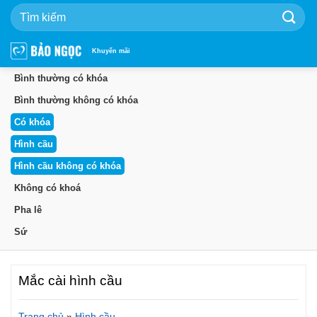
Bỏ
qua
nội
dung
Khuyến mãi
Bình thường có khóa
Bình thường không có khóa
Có khóa
Hình cầu
Hình cầu không có khóa
Không có khoá
Pha lê
Sứ
Mắc cài hình cầu
Trang chủ
»
Hình cầu