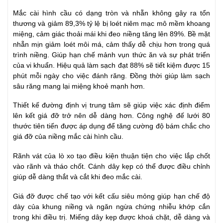
Mắc cài hình cầu có dạng tròn và nhẵn không gây ra tổn
thương và giảm 89,3% tỷ lệ bị loét niêm mạc mô mềm khoang
miệng, cảm giác thoải mái khi đeo niềng tăng lên 89%. Bề mặt
nhẵn mịn giảm loét môi má, cảm thấy dễ chịu hơn trong quá
trình niềng. Giúp hạn chế mảnh vụn thức ăn và sự phát triển
của vi khuẩn. Hiệu quả làm sạch đạt 88% sẽ tiết kiệm được 15
phút mỗi ngày cho việc đánh răng. Đồng thời giúp làm sạch
sâu răng mang lại miệng khoẻ mạnh hơn.
Thiết kế đường định vị trung tâm sẽ giúp việc xác định điểm
lên kết giá đỡ trở nên dễ dàng hơn. Công nghệ đế lưới 80
thước tiên tiến được áp dụng để tăng cường độ bám chắc cho
giá đỡ của niềng mắc cài hình cầu.
Rãnh vát của lò xo tạo điều kiện thuận tiện cho việc lắp chốt
vào rãnh và tháo chốt. Cánh dây kẹp có thể được điều chỉnh
giúp dễ dàng thắt và cắt khi đeo mắc cài.
Giá đỡ được chế tạo với kết cấu siêu mỏng giúp hạn chế độ
dày của khung niềng và ngăn ngừa chứng nhiễu khớp cắn
trong khi điều trị. Miếng dây kẹp được khoá chặt, dễ dàng và