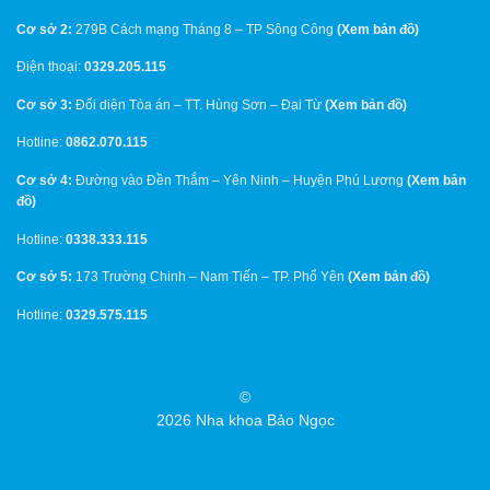
Cơ sở 2:
279B Cách mạng Tháng 8 – TP Sông Công
(
Xem bản đồ
)
Điện thoại:
0329.205.115
Cơ sở 3:
Đối diện Tòa án – TT. Hùng Sơn – Đại Từ
(
Xem bản đồ
)
Hotline:
0862.070.115
Cơ sở 4:
Đường vào Đền Thắm – Yên Ninh – Huyện Phú Lương
(
Xem bản
đồ
)
Hotline:
0338.333.115
Cơ sở 5:
173 Trường Chinh – Nam Tiến – TP. Phổ Yên
(
Xem bản đồ
)
Hotline:
0329.575.115
©
2026 Nha khoa Bảo Ngọc