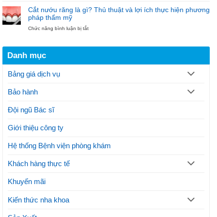
Nha
thuật
pháp
khoa
Cắt nướu răng là gì? Thủ thuật và lợi ích thực hiện phương
cắt
hiện
Bảo
pháp thẩm mỹ
nướu
đại
Ngọc
ở
Chức năng bình luận bị tắt
răng
điều
Cắt
theo
trị
nướu
quy
gãy
răng
trình
xương
Danh mục
là
thực
hàm
gì?
hiện
Thủ
thế
Bảng giá dịch vụ
thuật
nào?
và
Lưu
Bảo hành
lợi
ý
ích
thực
Đội ngũ Bác sĩ
hiện
phương
Giới thiệu công ty
pháp
thẩm
mỹ
Hệ thống Bệnh viện phòng khám
Khách hàng thực tế
Khuyến mãi
Kiến thức nha khoa