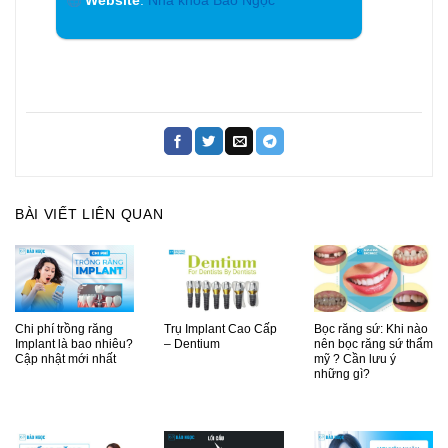
Website
:
Nha khoa Bảo Ngọc
BÀI VIẾT LIÊN QUAN
Chi phí trồng răng
Trụ Implant Cao Cấp
Bọc răng sứ: Khi nào
Implant là bao nhiêu?
– Dentium
nên bọc răng sứ thẩm
Cập nhật mới nhất
mỹ ? Cần lưu ý
những gì?