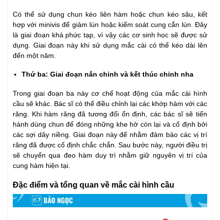
Có thể sử dụng chun kéo liên hàm hoặc chun kéo sâu, kết
hợp với minivis để giảm lún hoặc kiểm soát cung cắn lún. Đây
là giai đoạn khá phức tạp, vì vậy các cơ sinh học sẽ được sử
dụng. Giai đoạn này khi sử dụng mắc cài có thể kéo dài lên
đến một năm.
Thứ ba: Giai đoạn nắn chỉnh và kết thúc chỉnh nha
Trong giai đoạn ba này cơ chế hoạt động của mắc cài hình
cầu sẽ khác. Bác sĩ có thể điều chỉnh lại các khớp hàm với các
răng. Khi hàm răng đã tương đối ổn định, các bác sĩ sẽ tiến
hành dùng chun để đóng những khe hở còn lại và cố định bởi
các sợi dây niềng. Giai đoạn này để nhằm đảm bảo các vị trí
răng đã được cố định chắc chắn. Sau bước này, người điều trị
sẽ chuyển qua đeo hàm duy trì nhằm giữ nguyên vị trí của
cung hàm hiện tại.
Đặc điểm và tổng quan về mắc cài hình cầu