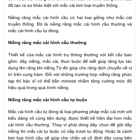
đã tạo ra sự khác biệt với mắc cài kim loại truyền thống.
Niềng răng mắc cài hình cầu có hai loại giống như mắc cài
truyền thống. Đó là niềng răng mắc cài hình cầu thường và
mắc cài hình cầu tự đóng.
Niềng răng mắc cài hình cầu thường
Thiết kế của mắc cài hình trụ thông thường với kết cấu bao
gồm: dây niềng, mắc cài, thun buộc để siết giúp tăng lực tác
dụng lên răng khi niềng.Từ đó giúp cho răng dịch chuyển về vị
trí trên cung hàm. Đối với những trường hợp niềng răng phức
tạp thì bác sĩ có thể bắn minivist nhằm tăng cường mức độ
hiệu quả trong quá trình niềng.
Niềng răng mắc cài hình cầu tự buộc
Mắc cài hình cầu tự đóng là loại phương pháp mắc cài mới với
kiểu dáng vô cùng tiện dụng, được thiết kế hiện đại hơn mắc
cài hình cầu thường. Thay vì phải dùng dây chun để giữ dây
niềng thì mắc cài tự buộc có nắp trượt tự động. Hoặc là cánh
kim loại hình cầu sẽ giúp che chắn và cố định dây cung bên