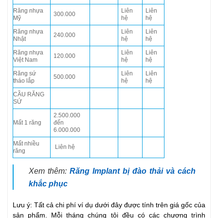
Răng nhựa
Liên
Liên
300.000
Mỹ
hệ
hệ
Răng nhựa
Liên
Liên
240.000
Nhật
hệ
hệ
Răng nhựa
Liên
Liên
120.000
Việt Nam
hệ
hệ
Răng sứ
Liên
Liên
500.000
tháo lắp
hệ
hệ
CẦU RĂNG
SỨ
2.500.000
Mất 1 răng
đến
6.000.000
Mất nhiều
Liên hệ
răng
Xem thêm:
Răng Implant bị đào thải và cách
khắc phục
Lưu ý: Tất cả chi phí ví dụ dưới đây được tính trên giá gốc của
sản phẩm. Mỗi tháng chúng tôi đều có các chương trình