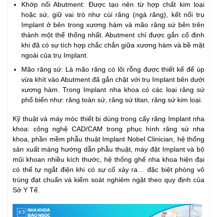
Khớp nối Abutment: Được tạo nên từ hợp chất kim loại
hoặc sứ, giữ vai trò như cùi răng (ngà răng), kết nối trụ
Implant ở bên trong xương hàm và mão răng sứ bên trên
thành một thể thống nhất. Abutment chỉ được gắn cố định
khi đã có sự tích hợp chắc chắn giữa xương hàm và bề mặt
ngoài của trụ Implant.
Mão răng sứ: Là mão răng có lõi rỗng được thiết kế để úp
vừa khít vào Abutment đã gắn chặt với trụ Implant bên dưới
xương hàm. Trong Implant nha khoa có các loại răng sứ
phổ biến như: răng toàn sứ, răng sứ titan, răng sứ kim loại.
Kỹ thuật và máy móc thiết bị dùng trong cấy răng Implant nha
khoa: công nghệ CAD/CAM trong phục hình răng sứ nha
khoa, phần mềm phẫu thuật Implant Nobel Clinician, hệ thống
sản xuất máng hướng dẫn phẫu thuật, máy đặt Implant và bộ
mũi khoan nhiều kích thước, hệ thống ghế nha khoa hiện đại
có thể tự ngắt điện khi có sự cố xảy ra… đặc biệt phòng vô
trùng đạt chuẩn và kiểm soát nghiêm ngặt theo quy định của
Sở Y Tế.