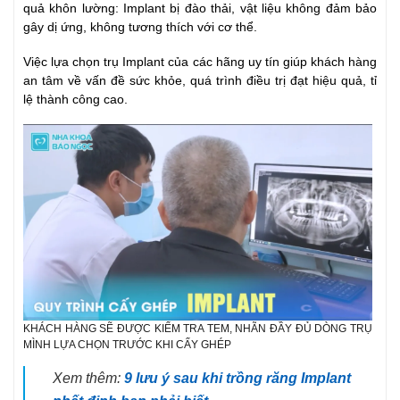
quả khôn lường: Implant bị đào thải, vật liệu không đảm bảo
gây dị ứng, không tương thích với cơ thể.
Việc lựa chọn trụ Implant của các hãng uy tín giúp khách hàng
an tâm về vấn đề sức khỏe, quá trình điều trị đạt hiệu quả, tỉ
lệ thành công cao.
KHÁCH HÀNG SẼ ĐƯỢC KIỂM TRA TEM, NHÃN ĐẦY ĐỦ DÒNG TRỤ
MÌNH LỰA CHỌN TRƯỚC KHI CẤY GHÉP
Xem thêm:
9 lưu ý sau khi trồng răng Implant