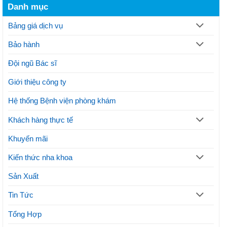
răng
trình
xương
Danh mục
là
thực
hàm
gì?
hiện
Thủ
thế
Bảng giá dịch vụ
thuật
nào?
và
Lưu
Bảo hành
lợi
ý
ích
thực
Đội ngũ Bác sĩ
hiện
phương
Giới thiệu công ty
pháp
thẩm
mỹ
Hệ thống Bệnh viện phòng khám
Khách hàng thực tế
Khuyến mãi
Kiến thức nha khoa
Sản Xuất
Tin Tức
Tổng Hợp