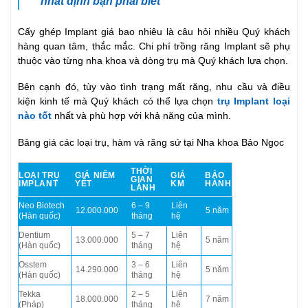
nhất định bạn phải biết
Cấy ghép Implant giá bao nhiêu là câu hỏi nhiều Quý khách
hàng quan tâm, thắc mắc. Chi phí trồng răng Implant sẽ phụ
thuộc vào từng nha khoa và dòng trụ mà Quý khách lựa chọn.
Bên cạnh đó, tùy vào tình trạng mất răng, nhu cầu và điều
kiện kinh tế mà Quý khách có thể lựa chọn
trụ Implant loại
nào tốt
nhất và phù hợp với khả năng của mình.
Bảng giá các loại trụ, hàm và răng sứ tại Nha khoa Bảo Ngọc
THỜI
LOẠI TRỤ
GIÁ NIÊM
GIÁ
BẢO
GIAN
IMPLANT
YẾT
KM
HÀNH
LÀNH
Neo Biotech
6 – 9
Liên
12.000.000
5 năm
(Hàn quốc)
tháng
hệ
Dentium
5 – 7
Liên
13.000.000
5 năm
(Hàn quốc)
tháng
hệ
Osstem
3 – 6
Liên
14.290.000
5 năm
(Hàn quốc)
tháng
hệ
Tekka
2 – 5
Liên
18.000.000
7 năm
(Pháp)
tháng
hệ