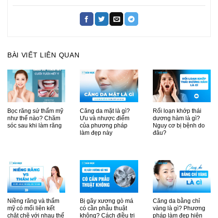
BÀI VIẾT LIÊN QUAN
Bọc răng sứ thẩm mỹ
Căng da mặt là gì?
Rối loạn khớp thái
như thế nào? Chăm
Ưu và nhược điểm
dương hàm là gì?
sóc sau khi làm răng
của phương pháp
Nguy cơ bị bệnh do
làm đẹp này
đâu?
Niềng răng và thẩm
Bị gãy xương gò má
Căng da bằng chỉ
mỹ có mối liên kết
có cần phẫu thuật
vàng là gì? Phương
chặt chẽ với nhau thế
không? Cách điều trị
pháp làm đẹp hiện