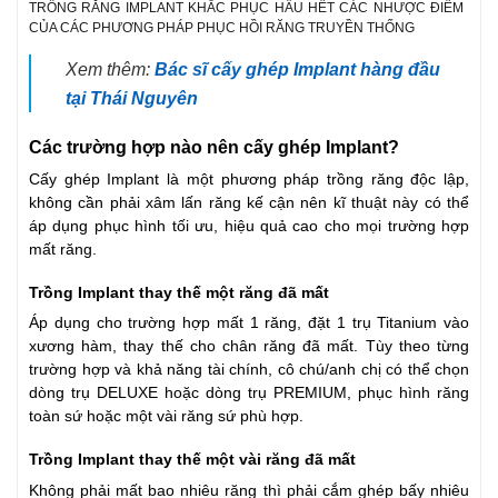
TRỒNG RĂNG IMPLANT KHẮC PHỤC HẦU HẾT CÁC NHƯỢC ĐIỂM
CỦA CÁC PHƯƠNG PHÁP PHỤC HỒI RĂNG TRUYỀN THỐNG
Xem thêm:
Bác sĩ cấy ghép Implant hàng đầu
tại Thái Nguyên
Các trường hợp nào nên cấy ghép Implant?
Cấy ghép Implant là một phương pháp trồng răng độc lập,
không cần phải xâm lấn răng kế cận nên kĩ thuật này có thể
áp dụng phục hình tối ưu, hiệu quả cao cho mọi trường hợp
mất răng.
Trồng Implant thay thế một răng đã mất
Áp dụng cho trường hợp mất 1 răng, đặt 1 trụ Titanium vào
xương hàm, thay thế cho chân răng đã mất. Tùy theo từng
trường hợp và khả năng tài chính, cô chú/anh chị có thể chọn
dòng trụ DELUXE hoặc dòng trụ PREMIUM, phục hình răng
toàn sứ hoặc một vài răng sứ phù hợp.
Trồng Implant thay thế một vài răng đã mất
Không phải mất bao nhiêu răng thì phải cắm ghép bấy nhiêu