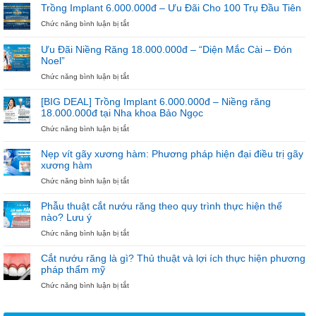
Chưa
MỪNG
Trồng Implant 6.000.000đ – Ưu Đãi Cho 100 Trụ Đầu Tiên
Bắt
NGÀY
ở
Chức năng bình luận bị tắt
Đầu
27/2
Trồng
Niềng
–
Implant
Răng
NGÀY
Ưu Đãi Niềng Răng 18.000.000đ – “Diện Mắc Cài – Đón
6.000.000đ
THẦY
Noel”
–
THUỐC
Ưu
ở
Chức năng bình luận bị tắt
VIỆT
Đãi
Ưu
NAM
Cho
Đãi
[BIG DEAL] Trồng Implant 6.000.000đ – Niềng răng
100
Niềng
18.000.000đ tại Nha khoa Bảo Ngọc
Trụ
Răng
ở
Chức năng bình luận bị tắt
Đầu
18.000.000đ
[BIG
Tiên
–
DEAL]
“Diện
Nẹp vít gãy xương hàm: Phương pháp hiện đại điều trị gãy
Trồng
Mắc
xương hàm
Implant
Cài
ở
Chức năng bình luận bị tắt
6.000.000đ
–
Nẹp
–
Đón
vít
Niềng
Noel”
Phẫu thuật cắt nướu răng theo quy trình thực hiện thế
gãy
răng
nào? Lưu ý
xương
18.000.000đ
ở
Chức năng bình luận bị tắt
hàm:
tại
Phẫu
Phương
Nha
thuật
pháp
khoa
Cắt nướu răng là gì? Thủ thuật và lợi ích thực hiện phương
cắt
hiện
Bảo
pháp thẩm mỹ
nướu
đại
Ngọc
ở
Chức năng bình luận bị tắt
răng
điều
Cắt
theo
trị
nướu
quy
gãy