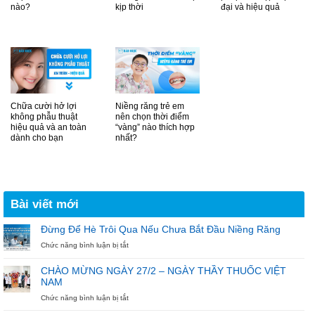
nào?
kịp thời
đại và hiệu quả
Chữa cười hở lợi
Niềng răng trẻ em
không phẫu thuật
nên chọn thời điểm
hiệu quả và an toàn
“vàng” nào thích hợp
dành cho bạn
nhất?
Bài viết mới
Đừng Để Hè Trôi Qua Nếu Chưa Bắt Đầu Niềng Răng
ở
Chức năng bình luận bị tắt
Đừng
Để
CHÀO MỪNG NGÀY 27/2 – NGÀY THẦY THUỐC VIỆT
Hè
NAM
Trôi
Qua
ở
Chức năng bình luận bị tắt
Nếu
CHÀO