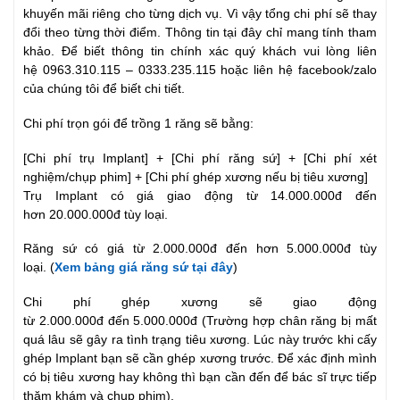
khuyến mãi riêng cho từng dịch vụ. Vì vậy tổng chi phí sẽ thay
đổi theo từng thời điểm. Thông tin tại đây chỉ mang tính tham
khảo. Để biết thông tin chính xác quý khách vui lòng liên
hệ 0963.310.115 – 0333.235.115 hoặc liên hệ facebook/zalo
của chúng tôi để biết chi tiết.
Chi phí trọn gói để trồng 1 răng sẽ bằng:
[Chi phí trụ Implant] + [Chi phí răng sứ] + [Chi phí xét
nghiệm/chụp phim] + [Chi phí ghép xương nếu bị tiêu xương]
Trụ Implant có giá giao động từ 14.000.000đ đến
hơn 20.000.000đ tùy loại.
Răng sứ có giá từ 2.000.000đ đến hơn 5.000.000đ tùy
loại. (
Xem bảng giá răng sứ tại đây
)
Chi phí ghép xương sẽ giao động
từ 2.000.000đ đến 5.000.000đ (Trường hợp chân răng bị mất
quá lâu sẽ gây ra tình trạng tiêu xương. Lúc này trước khi cấy
ghép Implant bạn sẽ cần ghép xương trước. Để xác định mình
có bị tiêu xương hay không thì bạn cần đến để bác sĩ trực tiếp
thăm khám và chụp phim).