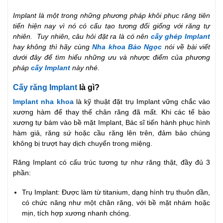
Implant là một trong những phương pháp khôi phục răng tiên
tiến hiện nay vì nó có cấu tạo tương đối giống với răng tự
nhiên. Tuy nhiên, câu hỏi đặt ra là có nên
cấy ghép Implant
hay không thì hãy cùng
Nha khoa Bảo Ngọc
nói về bài viết
dưới đây để tìm hiểu những ưu và nhược điểm của phương
pháp
cấy Implant
này nhé.
Cấy răng Implant
là gì?
Implant nha khoa
là kỹ thuật đặt trụ Implant vững chắc vào
xương hàm để thay thế chân răng đã mất. Khi các tế bào
xương tự bám vào bề mặt Implant, Bác sĩ tiến hành phục hình
hàm giả, răng sứ hoặc cầu răng lên trên, đảm bảo chúng
không bị trượt hay dịch chuyển trong miệng.
Răng Implant có cấu trúc tương tự như răng thật, đầy đủ 3
phần:
Trụ Implant: Được làm từ titanium, dạng hình trụ thuôn dần,
có chức năng như một chân răng, với bề mặt nhám hoặc
mịn, tích hợp xương nhanh chóng.