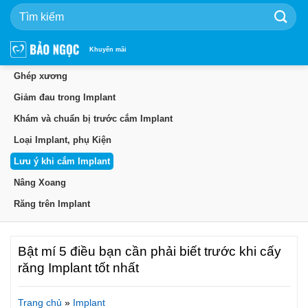
Bỏ
qua
nội
dung
Khuyến mãi
Ghép xương
Giảm đau trong Implant
Khám và chuẩn bị trước cắm Implant
Loại Implant, phụ Kiện
Lưu ý khi cắm Implant
Nâng Xoang
Răng trên Implant
Bật mí 5 điều bạn cần phải biết trước khi cấy
răng Implant tốt nhất
Trang chủ
»
Implant