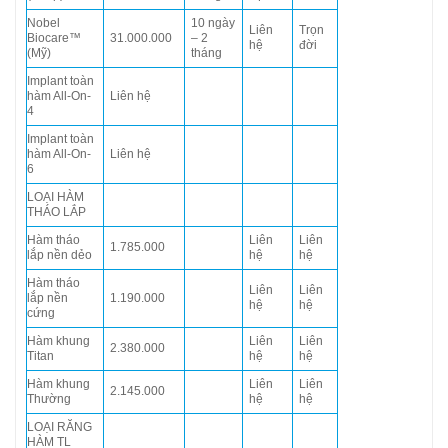
Nobel
10 ngày
Liên
Trọn
Biocare™
31.000.000
– 2
hệ
đời
(Mỹ)
tháng
Implant toàn
hàm All-On-
Liên hệ
4
Implant toàn
hàm All-On-
Liên hệ
6
LOẠI HÀM
THÁO LẮP
Hàm tháo
Liên
Liên
1.785.000
lắp nền dẻo
hệ
hệ
Hàm tháo
Liên
Liên
lắp nền
1.190.000
hệ
hệ
cứng
Hàm khung
Liên
Liên
2.380.000
Titan
hệ
hệ
Hàm khung
Liên
Liên
2.145.000
Thường
hệ
hệ
LOẠI RĂNG
HÀM TL