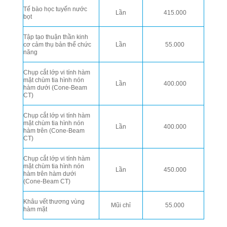
Tế bào học tuyến nước
Lần
415.000
bọt
Tập tạo thuận thần kinh
cơ cảm thụ bản thể chức
Lần
55.000
năng
Chụp cắt lớp vi tính hàm
mặt chùm tia hình nón
Lần
400.000
hàm dưới (Cone-Beam
CT)
Chụp cắt lớp vi tính hàm
mặt chùm tia hình nón
Lần
400.000
hàm trên (Cone-Beam
CT)
Chụp cắt lớp vi tính hàm
mặt chùm tia hình nón
Lần
450.000
hàm trên hàm dưới
(Cone-Beam CT)
Khâu vết thương vùng
Mũi chỉ
55.000
hàm mặt