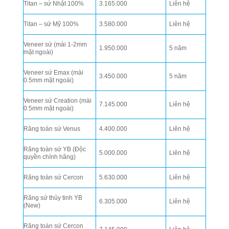
Titan – sứ Nhật 100%
3.165.000
Liên hệ
Titan – sứ Mỹ 100%
3.580.000
Liên hệ
Veneer sứ (mài 1-2mm
1.950.000
5 năm
mặt ngoài)
Veneer sứ Emax (mài
3.450.000
5 năm
0.5mm mặt ngoài)
Veneer sứ Creation (mài
7.145.000
Liên hệ
0.5mm mặt ngoài)
Răng toàn sứ Venus
4.400.000
Liên hệ
Răng toàn sứ YB (Độc
5.000.000
Liên hệ
quyền chính hãng)
Răng toàn sứ Cercon
5.630.000
Liên hệ
Răng sứ thủy tinh YB
6.305.000
Liên hệ
(New)
Răng toàn sứ Cercon