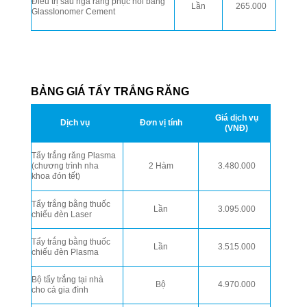
Điều trị sâu ngà răng phục hồi bằng
Lần
265.000
GlassIonomer Cement
BẢNG GIÁ TẨY TRẮNG RĂNG
Giá dịch vụ
Dịch vụ
Đơn vị tính
(VNĐ)
Tẩy trắng răng Plasma
(chương trình nha
2 Hàm
3.480.000
khoa đón tết)
Tẩy trắng bằng thuốc
Lần
3.095.000
chiếu đèn Laser
Tẩy trắng bằng thuốc
Lần
3.515.000
chiếu đèn Plasma
Bộ tẩy trắng tại nhà
Bộ
4.970.000
cho cả gia đình