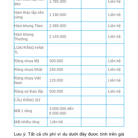
1.785.000
Liên hệ
dẻo
Hàm tháo lắp nền
1.190.000
Liên hệ
cứng
Hàm khung Titan
2.380.000
Liên hệ
Hàm khung
2.145.000
Liên hệ
Thường
LOẠI RĂNG HÀM
TL
Răng nhựa Mỹ
300.000
Liên hệ
Răng nhựa Nhật
240.000
Liên hệ
Răng nhựa Việt
120.000
Liên hệ
Nam
Răng sứ tháo lắp
500.000
Liên hệ
CẦU RĂNG SỨ
3.000.000 đến
Mất 1 răng
6.000.000
Mất nhiều răng
Liên hệ
Lưu ý: Tất cả chi phí ví dụ dưới đây được tính trên giá