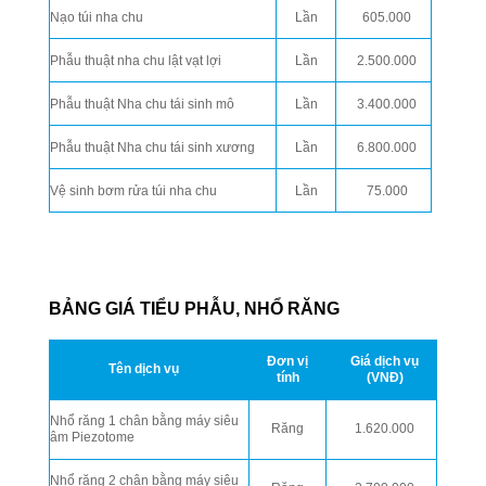
Nạo túi nha chu
Lần
605.000
Phẫu thuật nha chu lật vạt lợi
Lần
2.500.000
Phẫu thuật Nha chu tái sinh mô
Lần
3.400.000
Phẫu thuật Nha chu tái sinh xương
Lần
6.800.000
Vệ sinh bơm rửa túi nha chu
Lần
75.000
BẢNG GIÁ TIỂU PHẪU, NHỔ RĂNG
Đơn vị
Giá dịch vụ
Tên dịch vụ
tính
(VNĐ)
Nhổ răng 1 chân bằng máy siêu
Răng
1.620.000
âm Piezotome
Nhổ răng 2 chân bằng máy siêu