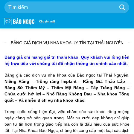
Bỏ
qua
nội
dung
Khuyến mãi
BẢNG GIÁ DỊCH VỤ NHA KHOA UY TÍN TẠI THÁI NGUYÊN
Bảng giá chỉ mang giá trị tham khảo. Quy khách vui lòng liên
hệ trực tiếp với chúng tôi để nhận thông tin chính xác nhất.
Bảng giá các dịch vụ nha khoa của Bảo ngọc tại Thái Nguyên.
Niềng Răng – Trồng răng Implant – Răng Giả Tháo Lắp –
Răng Sứ Thẩm Mỹ – Thẩm Mỹ Răng – Tẩy Trắng Răng –
Chữa cười hở lợi – Nhổ Răng Không Đau – Nha khoa Tổng
quát – Và nhiều dịch vụ nha khoa khác.
Trong cuộc sống hiện đại, việc chăm sóc sức khỏe răng miệng
ngày càng trở nên quan trọng. Một nụ cười đẹp không chỉ giúp
bạn tự tin hơn trong giao tiếp mà còn là dấu hiệu của sức khỏe
tốt. Tại Nha Khoa Bảo Ngọc, chúng tôi cung cấp một loạt các dịch