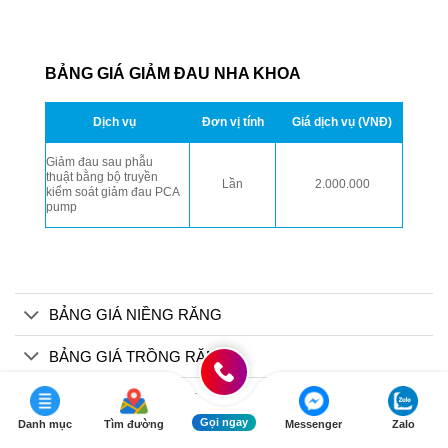
BẢNG GIÁ GIẢM ĐAU NHA KHOA
Dịch vụ
Đơn vị tính
Giá dịch vụ (VNĐ)
Giảm đau sau phẫu
thuật bằng bộ truyền
Lần
2.000.000
kiểm soát giảm đau PCA
pump
BẢNG GIÁ NIỀNG RĂNG
BẢNG GIÁ TRỒNG RĂNG
BẢNG GIÁ RĂNG SỨ
Gọi ngay
Danh mục
Tìm đường
Messenger
Zalo
BẢNG GIÁ TẨY TRẮNG RĂNG