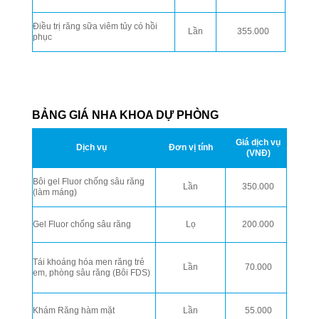
Điều trị răng sữa viêm tủy có hồi
Lần
355.000
phục
BẢNG GIÁ NHA KHOA DỰ PHÒNG
Giá dịch vụ
Dịch vụ
Đơn vị tính
(VNĐ)
Bôi gel Fluor chống sâu răng
Lần
350.000
(làm máng)
Gel Fluor chống sâu răng
Lọ
200.000
Tái khoáng hóa men răng trẻ
Lần
70.000
em, phòng sâu răng (Bôi FDS)
Khám Răng hàm mặt
Lần
55.000