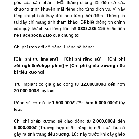
gốc của sản phẩm. Mỗi tháng chúng tôi đều có các
chương trình khuyến mãi riêng cho từng dịch vụ. Vì vậy
tổng chi phí sẽ thay đổi theo từng thời điểm. Thông tin
tại đây chỉ mang tính tham khảo. Để biết thông tin chính
xác quý khách vui lòng liên hệ
0333.235.115
hoặc liên
hệ
Facebook/Zalo
của chúng tôi.
Chi phí trọn gói để trồng 1 răng sẽ bằng:
[Chi phí trụ Implant]
+
[Chi phí răng sứ]
+
[Chi phí
xét nghiệm/chụp phim]
+
[Chi phí ghép xương nếu
bị tiêu xương]
Trụ Implant có giá giao động từ
12.000.000đ
đến hơn
20.000.000đ
tùy loại.
Răng sứ có giá từ
1.500.000đ
đến hơn
5.000.000đ
tùy
loại.
Chi phí ghép xương sẽ giao động từ
2.000.000đ
đến
5.000.000đ
(Trường hợp chân răng bị mất quá lâu sẽ
gây ra tình trạng tiêu xương. Lúc này trước khi cấy ghép