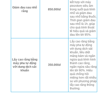
kết hợp với máy
piezotom siêu âm
Giảm đau sau nhổ
850.000đ
trong suốt quá trình
răng
nhổ và giảm đau
sau nhổ bằng thuốc.
Thời gian giảm đau
sau nhổ là 1h, giúp
cho quá trình thoát
tê hiệu quả và giảm
đau lên tới 95%.
Lấy cao răng bằng
máy pha tự động
với dung dịch sát
khuẩn, tiêu diệt
mảng bám và ngăn
Lấy cao răng bằng
ngừa quá trình hình
máy pha tự động
thành cao răng,
350.000đ
với dung dịch sát
ngăn ngừa sâu răng
khuẩn
lên tới 90%. Hiệu
quả chống hôi
miệng hơn rất nhiều
so với phương pháp
lấy cao răng thông
thường.