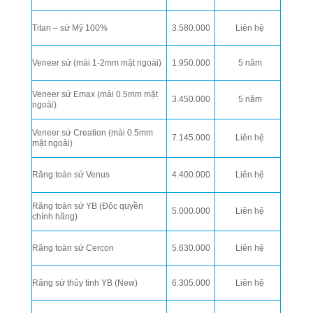
Titan – sứ Mỹ 100%
3.580.000
Liên hệ
Veneer sứ (mài 1-2mm mặt ngoài)
1.950.000
5 năm
Veneer sứ Emax (mài 0.5mm mặt
3.450.000
5 năm
ngoài)
Veneer sứ Creation (mài 0.5mm
7.145.000
Liên hệ
mặt ngoài)
Răng toàn sứ Venus
4.400.000
Liên hệ
Răng toàn sứ YB (Độc quyền
5.000.000
Liên hệ
chính hãng)
Răng toàn sứ Cercon
5.630.000
Liên hệ
Răng sứ thủy tinh YB (New)
6.305.000
Liên hệ