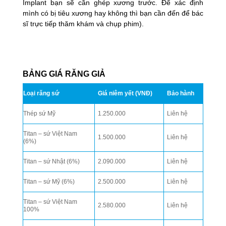
Implant bạn sẽ cần ghép xương trước. Để xác định
mình có bị tiêu xương hay không thì bạn cần đến để bác
sĩ trực tiếp thăm khám và chụp phim).
BẢNG GIÁ RĂNG GIẢ
Loại răng sứ
Giá niêm yết (VNĐ)
Bảo hành
Thép sứ Mỹ
1.250.000
Liên hệ
Titan – sứ Việt Nam
1.500.000
Liên hệ
(6%)
Titan – sứ Nhật (6%)
2.090.000
Liên hệ
Titan – sứ Mỹ (6%)
2.500.000
Liên hệ
Titan – sứ Việt Nam
2.580.000
Liên hệ
100%