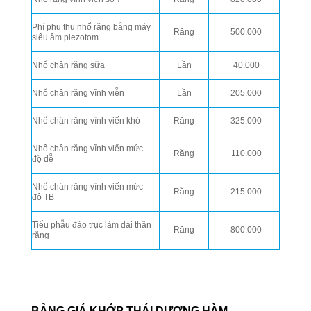
Phí phụ thu nhổ răng bằng máy
Răng
500.000
siêu âm piezotom
Nhổ chân răng sữa
Lần
40.000
Nhổ chân răng vĩnh viễn
Lần
205.000
Nhổ chân răng vĩnh viến khó
Răng
325.000
Nhổ chân răng vĩnh viến mức
Răng
110.000
độ dễ
Nhổ chân răng vĩnh viến mức
Răng
215.000
độ TB
Tiểu phẫu đảo trục làm dài thân
Răng
800.000
răng
BẢNG GIÁ KHỚP THÁI DƯƠNG HÀM