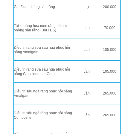
Gel Fluor chống sâu răng
Lọ
200.000
Tái khoáng hóa men răng trẻ em,
Lần
70.000
phòng sâu răng (Bôi FDS)
Điều trị răng sữa sâu ngà phục hồi
Lần
105.000
bằng Amalgam
Điều trị răng sữa sâu ngà phục hồi
Lần
105.000
bằng GlassIonomer Cement
Điều trị sâu ngà răng phục hồi bằng
Lần
265.000
Amalgam
Điều trị sâu ngà răng phục hồi bằng
Lần
265.000
Composite