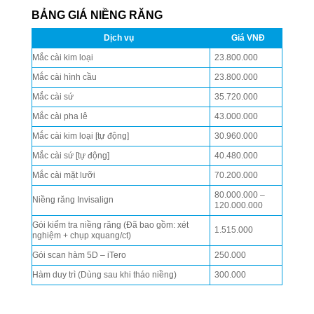
BẢNG GIÁ NIỀNG RĂNG
Dịch vụ
Giá VNĐ
Mắc cài kim loại
23.800.000
Mắc cài hình cầu
23.800.000
Mắc cài sứ
35.720.000
Mắc cài pha lê
43.000.000
Mắc cài kim loại [tự động]
30.960.000
Mắc cài sứ [tự động]
40.480.000
Mắc cài mặt lưỡi
70.200.000
80.000.000 –
Niềng răng Invisalign
120.000.000
Gói kiểm tra niềng răng (Đã bao gồm: xét
1.515.000
nghiệm + chụp xquang/ct)
Gói scan hàm 5D – iTero
250.000
Hàm duy trì (Dùng sau khi tháo niềng)
300.000