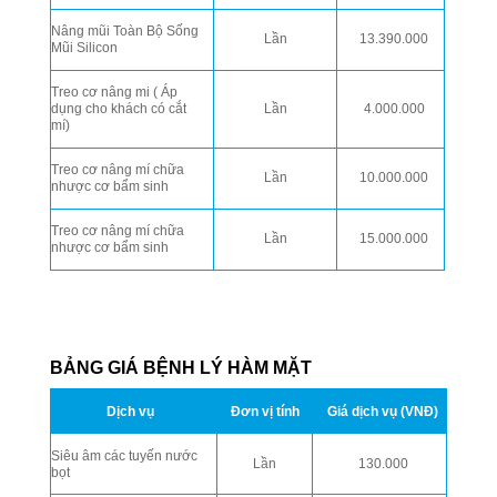
Nâng mũi Toàn Bộ Sống
Lần
13.390.000
Mũi Silicon
Treo cơ nâng mi ( Áp
dụng cho khách có cắt
Lần
4.000.000
mí)
Treo cơ nâng mí chữa
Lần
10.000.000
nhược cơ bẩm sinh
Treo cơ nâng mí chữa
Lần
15.000.000
nhược cơ bẩm sinh
BẢNG GIÁ BỆNH LÝ HÀM MẶT
Dịch vụ
Đơn vị tính
Giá dịch vụ (VNĐ)
Siêu âm các tuyến nước
Lần
130.000
bọt