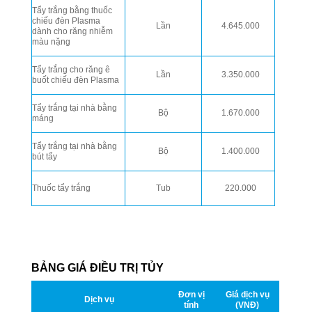
Tẩy trắng bằng thuốc
chiếu đèn Plasma
Lần
4.645.000
dành cho răng nhiễm
màu nặng
Tẩy trắng cho răng ê
Lần
3.350.000
buốt chiếu đèn Plasma
Tẩy trắng tại nhà bằng
Bộ
1.670.000
máng
Tẩy trắng tại nhà bằng
Bộ
1.400.000
bút tẩy
Thuốc tẩy trắng
Tub
220.000
BẢNG GIÁ ĐIỀU TRỊ TỦY
Đơn vị
Giá dịch vụ
Dịch vụ
tính
(VNĐ)