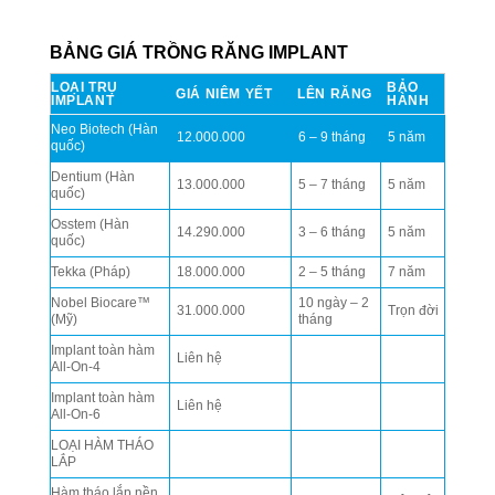
BẢNG GIÁ TRỒNG RĂNG IMPLANT
LOẠI TRỤ
BẢO
GIÁ NIÊM YẾT
LÊN RĂNG
IMPLANT
HÀNH
Neo Biotech (Hàn
12.000.000
6 – 9 tháng
5 năm
quốc)
Dentium (Hàn
13.000.000
5 – 7 tháng
5 năm
quốc)
Osstem (Hàn
14.290.000
3 – 6 tháng
5 năm
quốc)
Tekka (Pháp)
18.000.000
2 – 5 tháng
7 năm
Nobel Biocare™
10 ngày – 2
31.000.000
Trọn đời
(Mỹ)
tháng
Implant toàn hàm
Liên hệ
All-On-4
Implant toàn hàm
Liên hệ
All-On-6
LOẠI HÀM THÁO
LẮP
Hàm tháo lắp nền