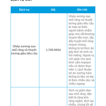
Dịch vụ
Giá
Ghi chú
Ghép xương sau
nhổ răng và Huyết
tương giàu tiểu cầu
từ máu tự thân
người bệnh nhằm
giúp cho vết thương
nhanh liền hơn, lấp
đầy huyệt nhổ răng
nhanh chóng,
Ghép xương sau
không bị lọt thức ăn
nhổ răng và Huyết
1.700.000đ
gây khó vệ sinh và
tương giàu tiểu cầu
hôi miệng. Ngoài ra,
còn giúp cho quá
trình cắm implant
nếu có được thực
hiện 1 cách thuận
lợi do xương hàm
không bị tiêu và lép
đi theo chiều dọc và
chiều ngang.
Dịch vụ giảm đau
sau nhổ răng, đặc
biệt là răng khó,
răng ngầm, lệch lạc
nhiều, chúng tôi sẽ