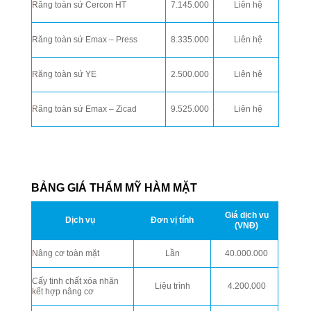
Răng toàn sứ Cercon HT
7.145.000
Liên hệ
Răng toàn sứ Emax – Press
8.335.000
Liên hệ
Răng toàn sứ YE
2.500.000
Liên hệ
Răng toàn sứ Emax – Zicad
9.525.000
Liên hệ
BẢNG GIÁ THẨM MỸ HÀM MẶT
Giá dịch vụ
Dịch vụ
Đơn vị tính
(VNĐ)
Nâng cơ toàn mặt
Lần
40.000.000
Cấy tinh chất xóa nhăn
Liệu trình
4.200.000
kết hợp nâng cơ