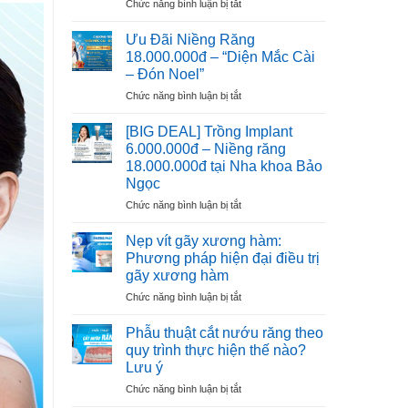
ở
Chức năng bình luận bị tắt
–
Răng
Trồng
NGÀY
Implant
THẦY
Ưu Đãi Niềng Răng
6.000.000đ
THUỐC
18.000.000đ – “Diện Mắc Cài
–
VIỆT
– Đón Noel”
Ưu
NAM
ở
Chức năng bình luận bị tắt
Đãi
Ưu
Cho
Đãi
100
[BIG DEAL] Trồng Implant
Niềng
Trụ
6.000.000đ – Niềng răng
Răng
Đầu
18.000.000đ tại Nha khoa Bảo
18.000.000đ
Tiên
Ngọc
–
“Diện
ở
Chức năng bình luận bị tắt
Mắc
[BIG
Cài
DEAL]
Nẹp vít gãy xương hàm:
–
Trồng
Phương pháp hiện đại điều trị
Đón
Implant
gãy xương hàm
Noel”
6.000.000đ
ở
Chức năng bình luận bị tắt
–
Nẹp
Niềng
vít
răng
Phẫu thuật cắt nướu răng theo
gãy
18.000.000đ
quy trình thực hiện thế nào?
xương
tại
Lưu ý
hàm:
Nha
ở
Chức năng bình luận bị tắt
Phương
khoa
Phẫu
pháp
Bảo