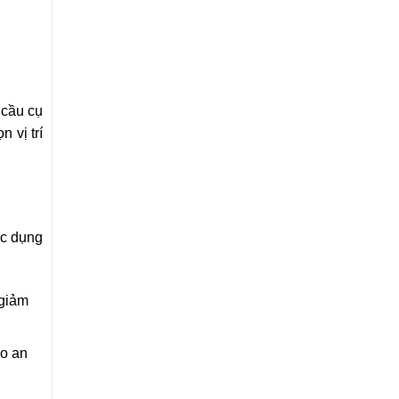
 cầu cụ
 vị trí
ác dụng
 giảm
ảo an