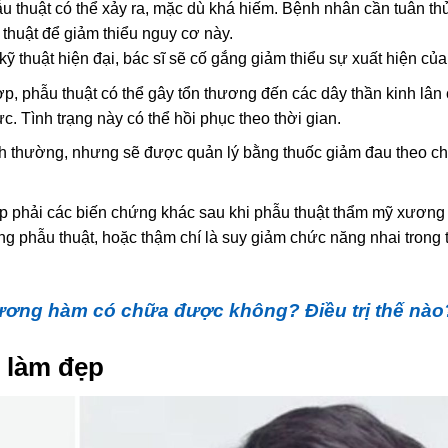
hẫu thuật có thể xảy ra, mặc dù khá hiếm. Bệnh nhân cần tuân th
huật để giảm thiểu nguy cơ này.
 kỹ thuật hiện đại, bác sĩ sẽ cố gắng giảm thiểu sự xuất hiện của
p, phẫu thuật có thể gây tổn thương đến các dây thần kinh lân 
. Tình trạng này có thể hồi phục theo thời gian.
nh thường, nhưng sẽ được quản lý bằng thuốc giảm đau theo ch
ặp phải các biến chứng khác sau khi phẫu thuật thẩm mỹ xươn
 phẫu thuật, hoặc thậm chí là suy giảm chức năng nhai trong 
ương hàm có chữa được không? Điều trị thế nào
t làm đẹp