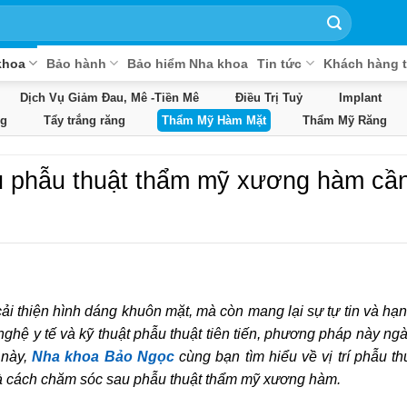
khoa
Bảo hành
Bảo hiểm Nha khoa
Tin tức
Khách hàng t
Dịch Vụ Giảm Đau, Mê -Tiền Mê
Điều Trị Tuỷ
Implant
g
Tẩy trắng răng
Thẩm Mỹ Hàm Mặt
Thẩm Mỹ Răng
u phẫu thuật thẩm mỹ xương hàm cầ
i thiện hình dáng khuôn mặt, mà còn mang lại sự tự tin và hạ
nghệ y tế và kỹ thuật phẫu thuật tiên tiến, phương pháp này ng
 này,
Nha khoa Bảo Ngọc
cùng bạn tìm hiểu về vị trí phẫu thu
và cách chăm sóc sau phẫu thuật thẩm mỹ xương hàm.