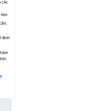
ủ các
 sẹo.
cận,
ỉ định
g hàm
thời
?