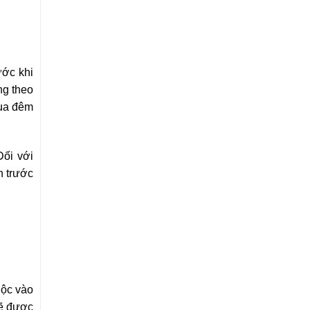
ước khi
ng theo
qua đêm
Đối với
n trước
uộc vào
sẽ được