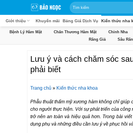
Bỏ
qua
nội
Giới thiệu
Khuyến mãi
Bảng Giá Dịch Vụ
Kiến thức nha 
dung
Bệnh Lý Hàm Mặt
Chấn Thương Hàm Mặt
Chỉnh Nha
Răng Giả
Sâu Răn
Lưu ý và cách chăm sóc sa
phải biết
Trang chủ
»
Kiến thức nha khoa
Phẫu thuật thẩm mỹ xương hàm không chỉ giúp cả
cho người thực hiện. Với sự phát triển của công 
trở nên an toàn và hiệu quả hơn. Trong bài viết
dụng phụ và những điều cần lưu ý về phục hồi 