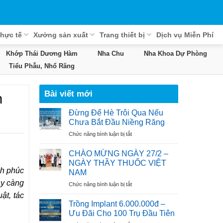
hực tế
Xưởng sản xuất
Trang thiết bị
Dịch vụ Miễn Phí
Khớp Thái Dương Hàm
Nha Chu
Nha Khoa Dự Phòng
Tiểu Phẫu, Nhổ Răng
Bài viết mới
n
Đừng Để Hè Trôi Qua Nếu
Chưa Bắt Đầu Niềng Răng
ở
Chức năng bình luận bị tắt
Đừng
Để
CHÀO MỪNG NGÀY 27/2 –
Hè
NGÀY THẦY THUỐC VIỆT
Trôi
nh phúc
NAM
Qua
ày càng
ở
Chức năng bình luận bị tắt
Nếu
CHÀO
Chưa
ật, tác
MỪNG
Bắt
Trồng Implant 6.000.000đ –
NGÀY
Đầu
Ưu Đãi Cho 100 Trụ Đầu Tiên
27/2
Niềng