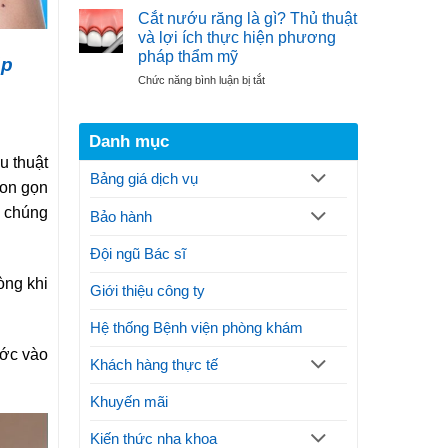
thuật
hiện
Ngọc
Cắt nướu răng là gì? Thủ thuật
cắt
đại
và lợi ích thực hiện phương
nướu
điều
pháp thẩm mỹ
ặp
răng
trị
ở
Chức năng bình luận bị tắt
theo
gãy
Cắt
quy
xương
nướu
trình
hàm
răng
thực
Danh mục
là
hiện
u thuật
gì?
thế
Bảng giá dịch vụ
Thủ
nào?
hon gọn
thuật
Lưu
ư chúng
Bảo hành
và
ý
lợi
ích
Đội ngũ Bác sĩ
thực
òng khi
hiện
Giới thiệu công ty
phương
pháp
Hệ thống Bệnh viện phòng khám
thẩm
mỹ
ước vào
Khách hàng thực tế
Khuyến mãi
Kiến thức nha khoa