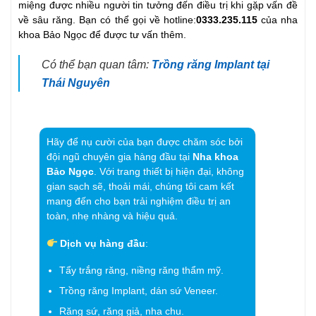
miệng được nhiều người tin tưởng đến điều trị khi gặp vấn đề
về sâu răng. Bạn có thể gọi về hotline:
0333.235.115
của nha
khoa Bảo Ngọc để được tư vấn thêm.
Có thể bạn quan tâm:
Trồng răng Implant tại
Thái Nguyên
Hãy để nụ cười của bạn được chăm sóc bởi
đội ngũ chuyên gia hàng đầu tại
Nha khoa
Bảo Ngọc
. Với trang thiết bị hiện đại, không
gian sạch sẽ, thoải mái, chúng tôi cam kết
mang đến cho bạn trải nghiệm điều trị an
toàn, nhẹ nhàng và hiệu quả.
Dịch vụ hàng đầu
:
Tẩy trắng răng, niềng răng thẩm mỹ.
Trồng răng Implant, dán sứ Veneer.
Răng sứ, răng giả, nha chu.