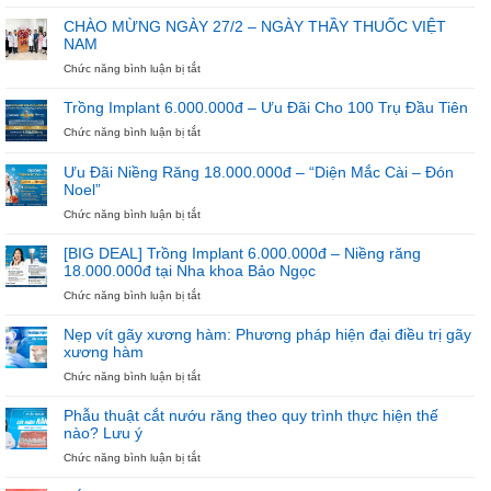
Đừng
Để
CHÀO MỪNG NGÀY 27/2 – NGÀY THẦY THUỐC VIỆT
Hè
NAM
Trôi
Qua
ở
Chức năng bình luận bị tắt
Nếu
CHÀO
Chưa
MỪNG
Trồng Implant 6.000.000đ – Ưu Đãi Cho 100 Trụ Đầu Tiên
Bắt
NGÀY
ở
Chức năng bình luận bị tắt
Đầu
27/2
Trồng
Niềng
–
Implant
Răng
NGÀY
Ưu Đãi Niềng Răng 18.000.000đ – “Diện Mắc Cài – Đón
6.000.000đ
THẦY
Noel”
–
THUỐC
Ưu
ở
Chức năng bình luận bị tắt
VIỆT
Đãi
Ưu
NAM
Cho
Đãi
[BIG DEAL] Trồng Implant 6.000.000đ – Niềng răng
100
Niềng
18.000.000đ tại Nha khoa Bảo Ngọc
Trụ
Răng
ở
Chức năng bình luận bị tắt
Đầu
18.000.000đ
[BIG
Tiên
–
DEAL]
“Diện
Nẹp vít gãy xương hàm: Phương pháp hiện đại điều trị gãy
Trồng
Mắc
xương hàm
Implant
Cài
ở
Chức năng bình luận bị tắt
6.000.000đ
–
Nẹp
–
Đón
vít
Niềng
Noel”
Phẫu thuật cắt nướu răng theo quy trình thực hiện thế
gãy
răng
nào? Lưu ý
xương
18.000.000đ
ở
Chức năng bình luận bị tắt
hàm:
tại
Phẫu
Phương
Nha
thuật
pháp