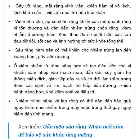
Gây vỡ răng, mất răng vĩnh viễn, khiến hàm bị xô lệch,
lệch khớp cắn,…việc ăn nhai trở nên khó khăn.
Viêm nha chu, áp xe chân răng khiến các mô quanh răng
bị tổn thương và dẫn đến nhiễm trùng chóp răng, viêm
nhiễm ổ xương hàm. Kèm theo đó sẽ xuất hiện các cơn
đau dữ dội, sốt cao và ảnh hưởng tới sức khỏe tổng thể.
Sâu răng hàm trên có thể khiến cho nhiễm trùng lan đến
xoang hàm, gây viêm xoang.
Ổ viêm nhiễm từ răng nặng hơn sẽ tạo điều kiện cho vi
khuẩn xâm nhập vào mạch máu, dẫn đến suy giảm hệ
thống miễn dịch, gián tiếp gây ra và có thể làm trầm trọng
thêm các bệnh về tim mạch, hô hấp, tiểu đường…khiến
bệnh nặng hơn, khó kiểm soát và điều trị.
Nhiễm trùng nặng và lan rộng có thể dẫn đến hậu quả
nguy hiểm như nhiễm trùng máy hoặc trung thất gây nguy
hiểm đến tính mạng.
Xem thêm:
Dấu hiệu sâu răng: Nhận biết sớm
để bảo vệ sức khỏe răng miệng