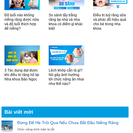
Độ tuổi nào không
So sánh tẩy trắng
Điều trị tuỷ răng sữa
niềng răng được nữa
răng tại nhà và nha
và phác đồ hiệu quả
và độ tuổi thích hợp
khoa có điểm gì khác
cho bé trong nha
để niềng?
biệt
khoa
3 Tác dụng đạt được
Lệch khớp cắn là gì?
khi điều trị răng hô tại
Nó gây ảnh hưởng
Nha khoa Bảo Ngọc
tới chức năng ăn nhai
như thế nào?
Bài viết mới
Đừng Để Hè Trôi Qua Nếu Chưa Bắt Đầu Niềng Răng
ở
Chức năng bình luận bị tắt