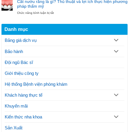
khoa
Cắt nướu răng là gì? Thủ thuật và lợi ích thực hiện phương
cắt
hiện
Bảo
pháp thẩm mỹ
nướu
đại
Ngọc
ở
Chức năng bình luận bị tắt
răng
điều
Cắt
theo
trị
nướu
quy
gãy
răng
trình
xương
Danh mục
là
thực
hàm
gì?
hiện
Thủ
thế
Bảng giá dịch vụ
thuật
nào?
và
Lưu
Bảo hành
lợi
ý
ích
thực
Đội ngũ Bác sĩ
hiện
phương
Giới thiệu công ty
pháp
thẩm
mỹ
Hệ thống Bệnh viện phòng khám
Khách hàng thực tế
Khuyến mãi
Kiến thức nha khoa
Sản Xuất