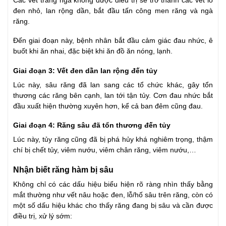
Các vết trắng ngà không được điều trị sẽ trở thành các vết lỗ
đen nhỏ, lan rộng dần, bắt đầu tấn công men răng và ngà
răng.
Đến giai đoạn này, bệnh nhân bắt đầu cảm giác đau nhức, ê
buốt khi ăn nhai, đặc biệt khi ăn đồ ăn nóng, lạnh.
Giai đoạn 3: Vết đen dần lan rộng đến tủy
Lúc này, sâu răng đã lan sang các tổ chức khác, gây tổn
thương các răng bên cạnh, lan tới tận tủy. Cơn đau nhức bắt
đầu xuất hiện thường xuyên hơn, kể cả ban đêm cũng đau.
Giai đoạn 4: Răng sâu đã tổn thương đến tủy
Lúc này, tủy răng cũng đã bị phá hủy khá nghiêm trọng, thậm
chí bị chết tủy, viêm nướu, viêm chân răng, viêm nướu,…
Nhận biết răng hàm bị sâu
Không chỉ có các dấu hiệu biểu hiện rõ ràng nhìn thấy bằng
mắt thường như vết nâu hoặc đen, lỗ/hố sâu trên răng, còn có
một số dấu hiệu khác cho thấy răng đang bị sâu và cần được
điều trị, xử lý sớm: