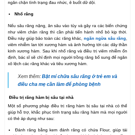
ngăn chặn tình trạng đau nhức, ê buốt dữ dội.
Nhổ răng
Nếu sâu răng nặng, ăn sâu vào tủy và gây ra các biến chứng
như viêm chân răng thì cần phải tiến hành nhổ bỏ kịp thời.
Điều này giúp bảo toàn các răng khác,
ngăn ngừa sâu răng
,
viêm nhiễm lan tới xương hàm và ảnh hưởng tới các dây thần
kinh xương hàm. Sau khi nhổ răng và điều trị viêm nhiễm ổn
định, bác sĩ sẽ chỉ định mọi người trồng răng bổ sung để ngăn
xô lệch các răng khác và tiêu xương hàm.
Xem thêm:
Bật mí chữa sâu răng ở trẻ em và
điều cha mẹ cần làm để phòng bệnh
Điều trị răng hàm bị sâu tại nhà
Một số phương pháp điều trị răng hàm bị sâu tại nhà có thể
giúp hỗ trợ, khắc phục tình trạng sâu răng hàm mà mọi người
có thẻ áp dụng như sau:
Đánh răng bằng kem đánh răng có chứa Flour, giúp tái