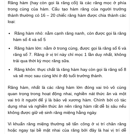
Răng hàm (hay còn gọi là răng cối) là các răng mọc ở phía
trong cùng của hàm. Cấu tạo hàm răng của người trưởng
thành thường có 16 – 20 chiếc răng hàm được chia thành các
loại:
Răng hàm nhỏ: nằm cạnh răng nanh, còn được gọi là răng
hàm số 4 và số 5
Răng hàm lớn: nằm ở trong cùng, được gọi là răng số 6 và
răng số 7. Răng ở vị trí này chỉ mọc 1 lần duy nhất, không
trải qua thời kỳ mọc răng sữa.
Răng khôn: thực chất là răng hàm hay còn gọi là răng số 8
và sẽ mọc sau cùng khi ở độ tuổi trưởng thành.
Răng hàm, nhất là các răng hàm lớn đóng vai trò vô cùng
quan trọng trong hoạt động nhai, nghiền nát thức ăn và một
vai trò ít người để ý là bảo vệ xương hàm. Chính bởi có tác
dụng nhai và nghiền thức ăn nên răng hàm rất dễ bị sâu nếu
không được giữ vệ sinh răng miệng hằng ngày.
Vi khuẩn răng miệng thường sẽ tấn công ở vị trí chân răng
hoặc ngay tại bề mặt nhai của răng bởi đây là hai vị trí dễ