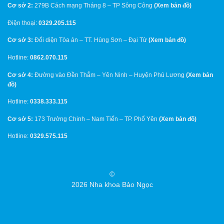
Cơ sở 2:
279B Cách mạng Tháng 8 – TP Sông Công
(
Xem bản đồ
)
Điện thoại:
0329.205.115
Cơ sở 3:
Đối diện Tòa án – TT. Hùng Sơn – Đại Từ
(
Xem bản đồ
)
Hotline:
0862.070.115
Cơ sở 4:
Đường vào Đền Thắm – Yên Ninh – Huyện Phú Lương
(
Xem bản
đồ
)
Hotline:
0338.333.115
Cơ sở 5:
173 Trường Chinh – Nam Tiến – TP. Phổ Yên
(
Xem bản đồ
)
Hotline:
0329.575.115
©
2026 Nha khoa Bảo Ngọc