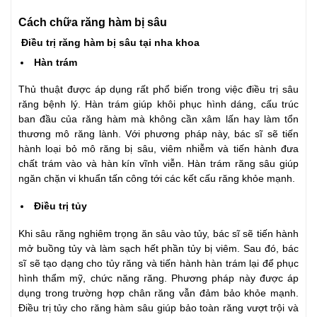
Cách chữa răng hàm bị sâu
Điều trị răng hàm bị sâu tại nha khoa
Hàn trám
Thủ thuật được áp dụng rất phổ biến trong việc điều trị sâu
răng bệnh lý. Hàn trám giúp khôi phục hình dáng, cấu trúc
ban đầu của răng hàm mà không cần xâm lấn hay làm tổn
thương mô răng lành. Với phương pháp này, bác sĩ sẽ tiến
hành loại bỏ mô răng bị sâu, viêm nhiễm và tiến hành đưa
chất trám vào và hàn kín vĩnh viễn. Hàn trám răng sâu giúp
ngăn chặn vi khuẩn tấn công tới các kết cấu răng khỏe mạnh.
Điều trị tủy
Khi sâu răng nghiêm trọng ăn sâu vào tủy, bác sĩ sẽ tiến hành
mở buồng tủy và làm sạch hết phần tủy bị viêm. Sau đó, bác
sĩ sẽ tạo dạng cho tủy răng và tiến hành hàn trám lại để phục
hình thẩm mỹ, chức năng răng. Phương pháp này được áp
dụng trong trường hợp chân răng vẫn đảm bảo khỏe mạnh.
Điều trị tủy cho răng hàm sâu giúp bảo toàn răng vượt trội và