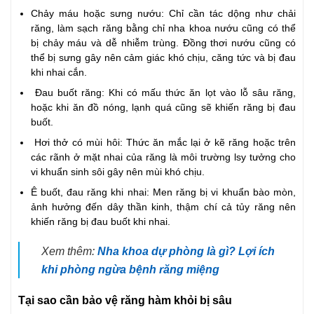
Chảy máu hoặc sưng nướu: Chỉ cần tác dộng như chải
răng, làm sạch răng bằng chỉ nha khoa nướu cũng có thể
bị chảy máu và dễ nhiễm trùng. Đồng thơi nướu cũng có
thể bị sưng gây nên cảm giác khó chịu, căng tức và bị đau
khi nhai cắn.
Đau buốt răng: Khi có mấu thức ăn lọt vào lỗ sâu răng,
hoặc khi ăn đồ nóng, lạnh quá cũng sẽ khiến răng bị đau
buốt.
Hơi thở có mùi hôi: Thức ăn mắc lại ở kẽ răng hoặc trên
các rãnh ở mặt nhai của răng là môi trường lsy tưởng cho
vi khuẩn sinh sôi gây nên mùi khó chịu.
Ê buốt, đau răng khi nhai: Men răng bị vi khuẩn bào mòn,
ảnh hưởng đến dây thần kinh, thậm chí cả tủy răng nên
khiến răng bị đau buốt khi nhai.
Xem thêm:
Nha khoa dự phòng là gì? Lợi ích
khi phòng ngừa bệnh răng miệng
Tại sao cần bảo vệ răng hàm khỏi bị sâu