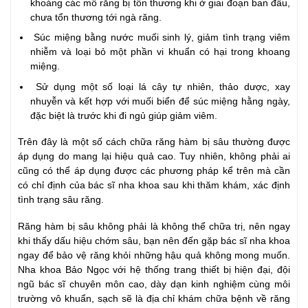
khoáng các mô răng bị tổn thương khi ở giai đoạn ban đầu,
chưa tổn thương tới ngà răng.
Súc miệng bằng nước muối sinh lý, giảm tình trạng viêm
nhiễm và loại bỏ một phần vi khuẩn có hại trong khoang
miệng.
Sử dụng một số loại lá cây tự nhiên, thảo dược, xay
nhuyễn và kết hợp với muối biển để súc miệng hằng ngày,
đặc biệt là trước khi đi ngủ giúp giảm viêm.
Trên đây là một số cách chữa răng hàm bị sâu thường được
áp dụng do mang lại hiệu quả cao. Tuy nhiên, không phải ai
cũng có thể áp dụng được các phương pháp kể trên mà cần
có chỉ định của bác sĩ nha khoa sau khi thăm khám, xác định
tình trạng sâu răng.
Răng hàm bị sâu không phải là không thể chữa trị, nên ngay
khi thấy dấu hiệu chớm sâu, bạn nên đến gặp bác sĩ nha khoa
ngay để bảo vệ răng khỏi những hậu quả không mong muốn.
Nha khoa Bảo Ngọc với hệ thống trang thiết bị hiện đại, đội
ngũ bác sĩ chuyên môn cao, dày dạn kinh nghiệm cùng môi
trường vô khuẩn, sạch sẽ là địa chỉ khám chữa bệnh về răng