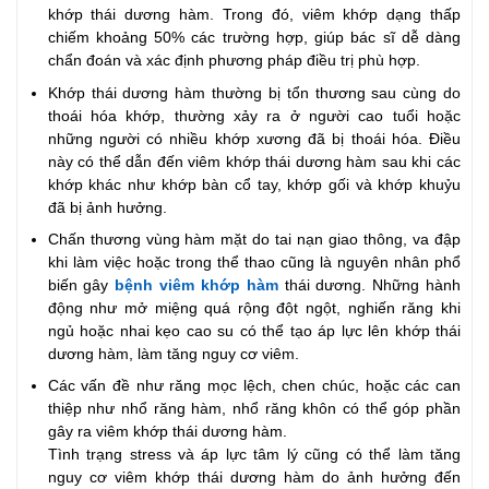
khớp thái dương hàm. Trong đó, viêm khớp dạng thấp
chiếm khoảng 50% các trường hợp, giúp bác sĩ dễ dàng
chẩn đoán và xác định phương pháp điều trị phù hợp.
Khớp thái dương hàm thường bị tổn thương sau cùng do
thoái hóa khớp, thường xảy ra ở người cao tuổi hoặc
những người có nhiều khớp xương đã bị thoái hóa. Điều
này có thể dẫn đến viêm khớp thái dương hàm sau khi các
khớp khác như khớp bàn cổ tay, khớp gối và khớp khuỷu
đã bị ảnh hưởng.
Chấn thương vùng hàm mặt do tai nạn giao thông, va đập
khi làm việc hoặc trong thể thao cũng là nguyên nhân phổ
biến gây
bệnh viêm khớp hàm
thái dương. Những hành
động như mở miệng quá rộng đột ngột, nghiến răng khi
ngủ hoặc nhai kẹo cao su có thể tạo áp lực lên khớp thái
dương hàm, làm tăng nguy cơ viêm.
Các vấn đề như răng mọc lệch, chen chúc, hoặc các can
thiệp như nhổ răng hàm, nhổ răng khôn có thể góp phần
gây ra viêm khớp thái dương hàm.
Tình trạng stress và áp lực tâm lý cũng có thể làm tăng
nguy cơ viêm khớp thái dương hàm do ảnh hưởng đến