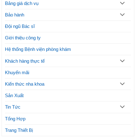
Thủ
thế
Bảng giá dịch vụ
thuật
nào?
và
Lưu
Bảo hành
lợi
ý
ích
thực
Đội ngũ Bác sĩ
hiện
phương
Giới thiệu công ty
pháp
thẩm
mỹ
Hệ thống Bệnh viện phòng khám
Khách hàng thực tế
Khuyến mãi
Kiến thức nha khoa
Sản Xuất
Tin Tức
Tổng Hợp
Trang Thiết Bị