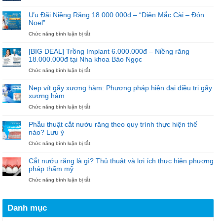
Trồng
Niềng
–
Implant
Răng
NGÀY
Ưu Đãi Niềng Răng 18.000.000đ – “Diện Mắc Cài – Đón
6.000.000đ
THẦY
Noel”
–
THUỐC
Ưu
ở
Chức năng bình luận bị tắt
VIỆT
Đãi
Ưu
NAM
Cho
Đãi
[BIG DEAL] Trồng Implant 6.000.000đ – Niềng răng
100
Niềng
18.000.000đ tại Nha khoa Bảo Ngọc
Trụ
Răng
ở
Chức năng bình luận bị tắt
Đầu
18.000.000đ
[BIG
Tiên
–
DEAL]
“Diện
Nẹp vít gãy xương hàm: Phương pháp hiện đại điều trị gãy
Trồng
Mắc
xương hàm
Implant
Cài
ở
Chức năng bình luận bị tắt
6.000.000đ
–
Nẹp
–
Đón
vít
Niềng
Noel”
Phẫu thuật cắt nướu răng theo quy trình thực hiện thế
gãy
răng
nào? Lưu ý
xương
18.000.000đ
ở
Chức năng bình luận bị tắt
hàm:
tại
Phẫu
Phương
Nha
thuật
pháp
khoa
Cắt nướu răng là gì? Thủ thuật và lợi ích thực hiện phương
cắt
hiện
Bảo
pháp thẩm mỹ
nướu
đại
Ngọc
ở
Chức năng bình luận bị tắt
răng
điều
Cắt
theo
trị
nướu
quy
gãy
răng
trình
xương
Danh mục
là
thực
hàm
gì?
hiện