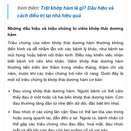
Xem thêm:
Trật khớp hàm là gì? Dấu hiệu và
cách điều trị tại nhà hiệu quả
Những dấu hiệu và triệu chứng bị viêm khớp thái dương
hàm
Triệu chứng của viêm khớp thái dương hàm thường không
điển hình và dễ nhầm lẫn với các bệnh lý khác, như bệnh tai
mũi họng hoặc bệnh nội thần kinh. Điều này khiến việc nhận
biết bệnh trở nên khó khăn. Viêm khớp thái dương hàm
thường tiến triển âm thầm trong nhiều tháng, thậm chí vài
năm, trước khi các triệu chứng trở nên rõ ràng. Dưới đây là
một số triệu chứng bị khớp thái dương hàm cơ bản:
Đau vùng khớp thái dương hàm: Người bệnh có thể cảm
thấy đau ở một hoặc cả hai bên khớp thái dương hàm. Cơn
đau thường tăng dần từ nhẹ đến dữ dội, đặc biệt khi nhai.
Đau nhức ở các vùng lân cận: Đau có thể lan tỏa vào trong
hoặc xung quanh tai, dẫn đến ù tai. Ngoài ra, bệnh nhân có
thể gặp các triệu chứng như đau đầu, hoa mắt, đau nhức
mắt và đôi khi cơn đau còn lan xuống cổ và vai gáy.