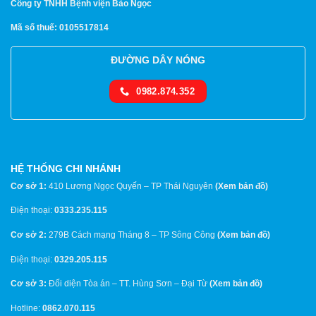
Công ty TNHH Bệnh viện Bảo Ngọc
Mã số thuế: 0105517814
ĐƯỜNG DÂY NÓNG
0982.874.352
HỆ THỐNG CHI NHÁNH
Cơ sở 1:
410 Lương Ngọc Quyến – TP Thái Nguyên
(
Xem bản đồ
)
Điện thoại:
0333.235.115
Cơ sở 2:
279B Cách mạng Tháng 8 – TP Sông Công
(
Xem bản đồ
)
Điện thoại:
0329.205.115
Cơ sở 3:
Đối diện Tòa án – TT. Hùng Sơn – Đại Từ
(
Xem bản đồ
)
Hotline:
0862.070.115