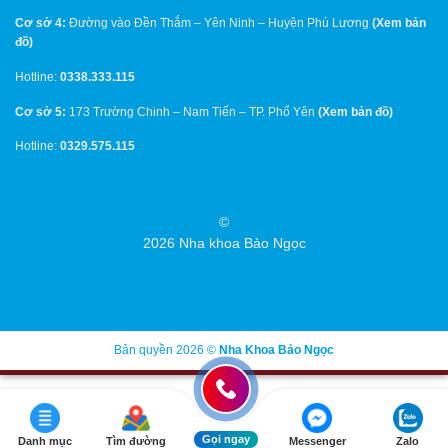
Cơ sở 4:
Đường vào Đền Thắm – Yên Ninh – Huyện Phú Lương
(
Xem bản
đồ
)
Hotline:
0338.333.115
Cơ sở 5:
173 Trường Chinh – Nam Tiến – TP. Phổ Yên
(
Xem bản đồ
)
Hotline:
0329.575.115
©
2026 Nha khoa Bảo Ngọc
Bản quyền 2026 ©
Nha Khoa Bảo Ngọc
Gọi ngay
Danh mục
Tìm đường
Messenger
Zalo