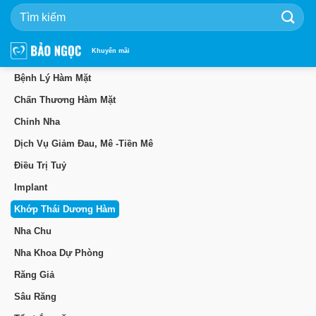
Bỏ
qua
nội
dung
Khuyến mãi
Bệnh Lý Hàm Mặt
Chấn Thương Hàm Mặt
Chỉnh Nha
Dịch Vụ Giảm Đau, Mê -Tiền Mê
Điều Trị Tuỷ
Implant
Khớp Thái Dương Hàm
Nha Chu
Nha Khoa Dự Phòng
Răng Giả
Sâu Răng