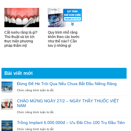
Cắt nướu răng là gì?
Quy trình nhổ răng
Thủ thuật và lợi ích
khôn theo các bước
thực hiện phương
như thế nào? Cần
pháp thẩm mỹ
lưu ý những gì
Bài viết mới
Đừng Để Hè Trôi Qua Nếu Chưa Bắt Đầu Niềng Răng
ở
Chức năng bình luận bị tắt
Đừng
Để
CHÀO MỪNG NGÀY 27/2 – NGÀY THẦY THUỐC VIỆT
Hè
NAM
Trôi
Qua
ở
Chức năng bình luận bị tắt
Nếu
CHÀO
Chưa
MỪNG
Trồng Implant 6.000.000đ – Ưu Đãi Cho 100 Trụ Đầu Tiên
Bắt
NGÀY
ở
Chức năng bình luận bị tắt
Đầu
27/2