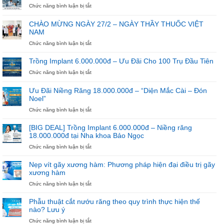
ở
Chức năng bình luận bị tắt
Đừng
Để
CHÀO MỪNG NGÀY 27/2 – NGÀY THẦY THUỐC VIỆT
Hè
NAM
Trôi
Qua
ở
Chức năng bình luận bị tắt
Nếu
CHÀO
Chưa
MỪNG
Trồng Implant 6.000.000đ – Ưu Đãi Cho 100 Trụ Đầu Tiên
Bắt
NGÀY
ở
Chức năng bình luận bị tắt
Đầu
27/2
Trồng
Niềng
–
Implant
Răng
NGÀY
Ưu Đãi Niềng Răng 18.000.000đ – “Diện Mắc Cài – Đón
6.000.000đ
THẦY
Noel”
–
THUỐC
Ưu
ở
Chức năng bình luận bị tắt
VIỆT
Đãi
Ưu
NAM
Cho
Đãi
[BIG DEAL] Trồng Implant 6.000.000đ – Niềng răng
100
Niềng
18.000.000đ tại Nha khoa Bảo Ngọc
Trụ
Răng
ở
Chức năng bình luận bị tắt
Đầu
18.000.000đ
[BIG
Tiên
–
DEAL]
“Diện
Nẹp vít gãy xương hàm: Phương pháp hiện đại điều trị gãy
Trồng
Mắc
xương hàm
Implant
Cài
ở
Chức năng bình luận bị tắt
6.000.000đ
–
Nẹp
–
Đón
vít
Niềng
Noel”
Phẫu thuật cắt nướu răng theo quy trình thực hiện thế
gãy
răng
nào? Lưu ý
xương
18.000.000đ
ở
Chức năng bình luận bị tắt
hàm:
tại