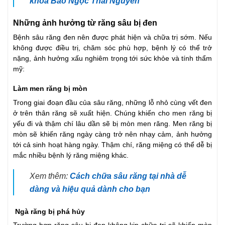
khoa Bảo Ngọc Thái Nguyên
Những ảnh hưởng từ răng sâu bị đen
Bệnh sâu răng đen nên được phát hiện và chữa trị sớm. Nếu
không được điều trị, chăm sóc phù hợp, bệnh lý có thể trở
nặng, ảnh hưởng xấu nghiêm trọng tới sức khỏe và tính thẩm
mỹ:
Làm men răng bị mòn
Trong giai đoạn đầu của sâu răng, những lỗ nhỏ cùng vết đen
ở trên thân răng sẽ xuất hiện. Chúng khiến cho men răng bị
yếu đi và thậm chí lâu dần sẽ bị mòn men răng. Men răng bị
mòn sẽ khiến răng ngày càng trở nên nhạy cảm, ảnh hưởng
tới cả sinh hoạt hàng ngày. Thậm chí, răng miệng có thể dễ bị
mắc nhiều bệnh lý răng miệng khác.
Xem thêm:
Cách chữa sâu răng tại nhà dễ
dàng và hiệu quả dành cho bạn
Ngà răng bị phá hủy