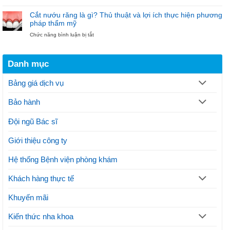
Phẫu
Phương
Nha
thuật
pháp
khoa
Cắt nướu răng là gì? Thủ thuật và lợi ích thực hiện phương
cắt
hiện
Bảo
pháp thẩm mỹ
nướu
đại
Ngọc
ở
Chức năng bình luận bị tắt
răng
điều
Cắt
theo
trị
nướu
quy
gãy
răng
trình
xương
Danh mục
là
thực
hàm
gì?
hiện
Thủ
thế
Bảng giá dịch vụ
thuật
nào?
và
Lưu
Bảo hành
lợi
ý
ích
thực
Đội ngũ Bác sĩ
hiện
phương
Giới thiệu công ty
pháp
thẩm
mỹ
Hệ thống Bệnh viện phòng khám
Khách hàng thực tế
Khuyến mãi
Kiến thức nha khoa