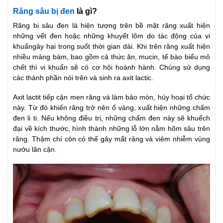
Răng sâu bị đen
là gì?
Răng bị sâu đen là hiện tượng trên bề mặt răng xuất hiện
những vết đen hoặc những khuyết lõm do tác động của vi
khuẩngây hại trong suốt thời gian dài. Khi trên răng xuất hiện
nhiều mảng bám, bao gồm cả thức ăn, mucin, tế bào biểu mô
chết thì vi khuẩn sẽ có cơ hội hoành hành. Chúng sử dụng
các thành phần nói trên và sinh ra axit lactic.
Axit lactit tiếp cận men răng và làm bảo mòn, hủy hoại tổ chức
này. Từ đó khiến răng trở nên ố vàng, xuất hiện những chấm
đen li ti. Nếu không điều trị, những chấm đen này sẽ khuếch
đại về kích thước, hình thành những lỗ lớn nằm hõm sâu trên
răng. Thậm chí còn có thể gây mất răng và viêm nhiễm vùng
nướu lân cận.