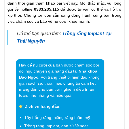
dành thời gian tham khảo bài viết này. Mọi thắc mắc, vui lòng
gọi về hotline
0333.235.115
để được tư vấn cụ thể và hỗ trợ
kịp thời. Chúng tôi luôn sẵn sàng đồng hành cùng bạn trong
việc chăm sóc và bảo vệ nụ cười khỏe mạnh.
Có thể bạn quan tâm
:
Trồng răng Implant tại
Thái Nguyên
Hãy để nụ cười của bạn được chăm sóc bởi
đội ngũ chuyên gia hàng đầu tại
Nha khoa
Bảo Ngọc
. Với trang thiết bị hiện đại, không
gian sạch sẽ, thoải mái, chúng tôi cam kết
mang đến cho bạn trải nghiệm điều trị an
toàn, nhẹ nhàng và hiệu quả.
Dịch vụ hàng đầu
:
Tẩy trắng răng, niềng răng thẩm mỹ.
Trồng răng Implant, dán sứ Veneer.