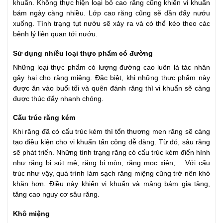
khuẩn. Không thực hiện loại bỏ cao răng cũng khiến vi khuẩn
bám ngày càng nhiều. Lớp cao răng cũng sẽ dần đẩy nướu
xuống. Tình trạng tụt nướu sẽ xảy ra và có thể kéo theo các
bệnh lý liên quan tới nướu.
Sử dụng nhiều loại thực phẩm có đường
Những loại thực phẩm có lượng đường cao luôn là tác nhân
gây hại cho răng miệng. Đặc biệt, khi những thực phẩm này
được ăn vào buổi tối và quên đánh răng thì vi khuẩn sẽ càng
được thúc đẩy nhanh chóng.
Cấu trúc răng kém
Khi răng đã có cấu trúc kém thì tổn thương men răng sẽ càng
tạo điều kiện cho vi khuẩn tấn công dễ dàng. Từ đó, sâu răng
sẽ phát triển. Những tình trạng răng có cấu trúc kém điển hình
như răng bị sứt mẻ, răng bị mòn, răng mọc xiên,… Với cấu
trúc như vậy, quá trình làm sạch răng miệng cũng trở nên khó
khăn hơn. Điều này khiến vi khuẩn và mảng bám gia tăng,
tăng cao nguy cơ sâu răng.
Khô miệng