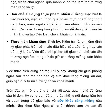
dọc, tránh chải ngang quá mạnh vì có thể làm tổn thương
men răng và lợi.
Hạn chế sử dụng thực phẩm nhiều đường
: Đặc biệt là
vào buổi tối, việc ăn uống quá nhiều thực phẩm ngọt như
bánh kẹo, nước ngọt có thể là nguyên nhân chính gây sâu
răng. Các loại đường trong thực phẩm dễ dàng bám vào bề
mặt răng và tạo điều kiện cho vi khuẩn phát triển.
Thực hiện khám răng định kỳ
: Kiểm tra răng miệng định
kỳ giúp phát hiện sớm các dấu hiệu của sâu răng hay các
bệnh lý khác. Việc điều trị kịp thời sẽ giúp hạn chế các tổn
thương nghiêm trọng, từ đó giữ cho răng miệng luôn khỏe
mạnh.
Việc thực hiện đúng những lưu ý này không chỉ giúp phòng
ngừa sâu răng mà còn bảo vệ sức khỏe răng miệng lâu dài,
giúp bạn duy trì nụ cười tự tin và khỏe mạnh.
Trên đây là những thông tin chi tiết xoay quanh chủ đề răng
sâu bị đen. Hy vọng bạn đã tìm thấy những nội dung hữu ích
và quan trọng để giúp bảo vệ
sức khỏe răng miệng
của
mình. Nha khoa Bảo Ngọc xin chân thành cảm ơn bạn đã