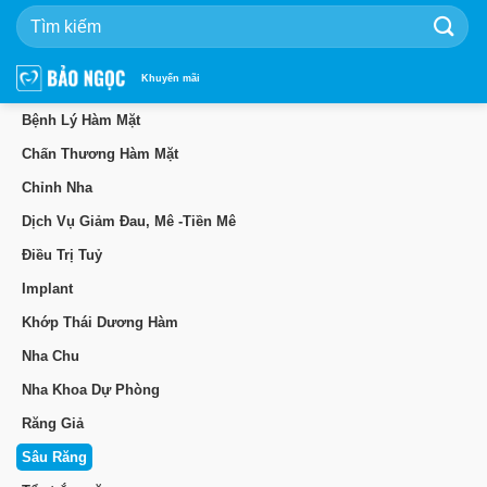
Bỏ
qua
nội
dung
Khuyến mãi
Bệnh Lý Hàm Mặt
Chấn Thương Hàm Mặt
Chỉnh Nha
Dịch Vụ Giảm Đau, Mê -Tiền Mê
Điều Trị Tuỷ
Implant
Khớp Thái Dương Hàm
Nha Chu
Nha Khoa Dự Phòng
Răng Giả
Sâu Răng