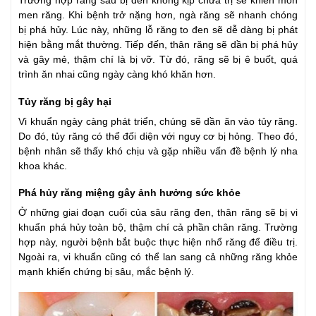
Trường hợp răng sâu bị đen không kịp chữa trị sẽ khiến mòn
men răng. Khi bệnh trở nặng hơn, ngà răng sẽ nhanh chóng
bị phá hủy. Lúc này, những lỗ răng to đen sẽ dễ dàng bị phát
hiện bằng mắt thường. Tiếp đến, thân răng sẽ dần bị phá hủy
và gây mẻ, thậm chí là bị vỡ. Từ đó, răng sẽ bị ê buốt, quá
trình ăn nhai cũng ngày càng khó khăn hơn.
Tủy răng bị gây hại
Vi khuẩn ngày càng phát triển, chúng sẽ dần ăn vào tủy răng.
Do đó, tủy răng có thể đối diện với nguy cơ bị hỏng. Theo đó,
bệnh nhân sẽ thấy khó chịu và gặp nhiều vấn đề bệnh lý nha
khoa khác.
Phá hủy răng miệng gây ảnh hưởng sức khỏe
Ở những giai đoạn cuối của sâu răng đen, thân răng sẽ bị vi
khuẩn phá hủy toàn bộ, thậm chí cả phần chân răng. Trường
hợp này, người bệnh bắt buộc thực hiện nhổ răng để điều trị.
Ngoài ra, vi khuẩn cũng có thể lan sang cả những răng khỏe
mạnh khiến chứng bị sâu, mắc bệnh lý.