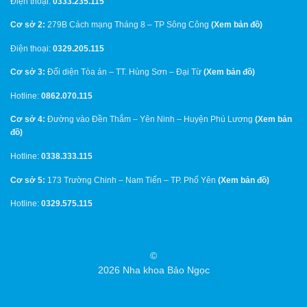
Điện thoại:
0333.235.115
Cơ sở 2:
279B Cách mạng Tháng 8 – TP Sông Công
(
Xem bản đồ
)
Điện thoại:
0329.205.115
Cơ sở 3:
Đối diện Tòa án – TT. Hùng Sơn – Đại Từ
(
Xem bản đồ
)
Hotline:
0862.070.115
Cơ sở 4:
Đường vào Đền Thắm – Yên Ninh – Huyện Phú Lương
(
Xem bản
đồ
)
Hotline:
0338.333.115
Cơ sở 5:
173 Trường Chinh – Nam Tiến – TP. Phổ Yên
(
Xem bản đồ
)
Hotline:
0329.575.115
©
2026 Nha khoa Bảo Ngọc