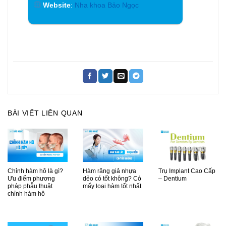
Website
:
Nha khoa Bảo Ngọc
BÀI VIẾT LIÊN QUAN
Chỉnh hàm hô là gì?
Hàm răng giả nhựa
Trụ Implant Cao Cấp
Ưu điểm phương
dẻo có tốt không? Có
– Dentium
pháp phẫu thuật
mấy loại hàm tốt nhất
chỉnh hàm hô