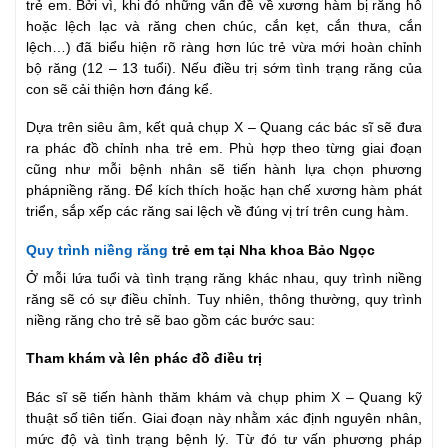
trẻ em. Bởi vì, khi đó những vấn đề về xương hàm bị răng hô
hoặc lệch lạc và răng chen chúc, cắn kẹt, cắn thưa, cắn
lệch…) đã biểu hiện rõ ràng hơn lúc trẻ vừa mới hoàn chỉnh
bộ răng (12 – 13 tuổi). Nếu điều trị sớm tình trạng răng của
con sẽ cải thiện hơn đáng kể.
Dựa trên siêu âm, kết quả chụp X – Quang các bác sĩ sẽ đưa
ra phác đồ chỉnh nha trẻ em. Phù hợp theo từng giai đoạn
cũng như mỗi bệnh nhân sẽ tiến hành lựa chọn phương
phápniềng răng. Để kích thích hoặc hạn chế xương hàm phát
triển, sắp xếp các răng sai lệch về đúng vị trí trên cung hàm.
Quy trình niềng răng
trẻ em tại Nha khoa Bảo Ngọc
Ở mỗi lứa tuổi và tình trạng răng khác nhau, quy trình niềng
răng sẽ có sự điều chỉnh. Tuy nhiên, thông thường, quy trình
niềng răng cho trẻ sẽ bao gồm các bước sau:
Tham khám và lên phác đồ điều trị
Bác sĩ sẽ tiến hành thăm khám và chụp phim X – Quang kỹ
thuật số tiên tiến. Giai đoạn này nhằm xác định nguyên nhân,
mức độ và tình trạng bệnh lý. Từ đó tư vấn phương pháp