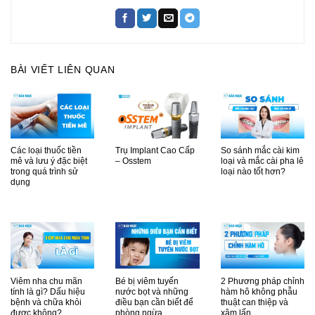
BÀI VIẾT LIÊN QUAN
Các loại thuốc tiền
Trụ Implant Cao Cấp
So sánh mắc cài kim
mê và lưu ý đặc biệt
– Osstem
loại và mắc cài pha lê
trong quá trình sử
loại nào tốt hơn?
dụng
Viêm nha chu mãn
Bé bị viêm tuyến
2 Phương pháp chỉnh
tính là gì? Dấu hiệu
nước bọt và những
hàm hô không phẫu
bệnh và chữa khỏi
điều bạn cần biết để
thuật can thiệp và
được không?
phòng ngừa
xâm lấn