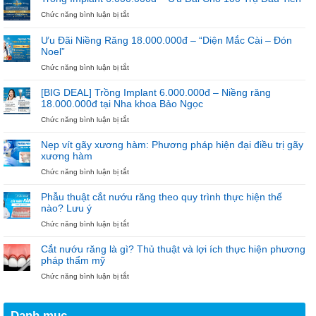
Bắt
NGÀY
ở
Chức năng bình luận bị tắt
Đầu
27/2
Trồng
Niềng
–
Implant
Răng
NGÀY
Ưu Đãi Niềng Răng 18.000.000đ – “Diện Mắc Cài – Đón
6.000.000đ
THẦY
Noel”
–
THUỐC
Ưu
ở
Chức năng bình luận bị tắt
VIỆT
Đãi
Ưu
NAM
Cho
Đãi
[BIG DEAL] Trồng Implant 6.000.000đ – Niềng răng
100
Niềng
18.000.000đ tại Nha khoa Bảo Ngọc
Trụ
Răng
ở
Chức năng bình luận bị tắt
Đầu
18.000.000đ
[BIG
Tiên
–
DEAL]
“Diện
Nẹp vít gãy xương hàm: Phương pháp hiện đại điều trị gãy
Trồng
Mắc
xương hàm
Implant
Cài
ở
Chức năng bình luận bị tắt
6.000.000đ
–
Nẹp
–
Đón
vít
Niềng
Noel”
Phẫu thuật cắt nướu răng theo quy trình thực hiện thế
gãy
răng
nào? Lưu ý
xương
18.000.000đ
ở
Chức năng bình luận bị tắt
hàm:
tại
Phẫu
Phương
Nha
thuật
pháp
khoa
Cắt nướu răng là gì? Thủ thuật và lợi ích thực hiện phương
cắt
hiện
Bảo
pháp thẩm mỹ
nướu
đại
Ngọc
ở
Chức năng bình luận bị tắt
răng
điều
Cắt
theo
trị
nướu
quy
gãy
răng
trình
xương
Danh mục