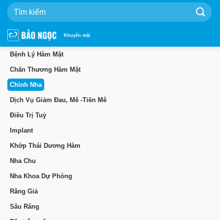
Bỏ
qua
nội
dung
Khuyến mãi
Bệnh Lý Hàm Mặt
Chấn Thương Hàm Mặt
Chỉnh Nha
Dịch Vụ Giảm Đau, Mê -Tiền Mê
Điều Trị Tuỷ
Implant
Khớp Thái Dương Hàm
Nha Chu
Nha Khoa Dự Phòng
Răng Giả
Sâu Răng