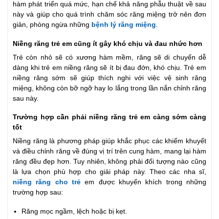
hàm phát triển quá mức, hạn chế khả năng phẫu thuật về sau
này và giúp cho quá trình chăm sóc răng miệng trở nên đơn
giản, phòng ngừa những
bệnh lý răng miệng
.
Niềng răng trẻ em cũng ít gây khó chịu và đau nhức hơn
Trẻ còn nhỏ sẽ có xương hàm mềm, răng sẽ di chuyển dễ
dàng khi trẻ em niềng răng sẽ ít bị đau đớn, khó chịu. Trẻ em
niềng răng sớm sẽ giúp thích nghi với việc vệ sinh răng
miệng, không còn bỡ ngỡ hay lo lắng trong lần nắn chỉnh răng
sau này.
Trường hợp cần phải niềng răng trẻ em càng sớm càng
tốt
Niềng răng là phương pháp giúp khắc phục các khiếm khuyết
và điều chỉnh răng về đúng vị trí trên cung hàm, mang lại hàm
răng đều đẹp hơn. Tuy nhiên, không phải đối tượng nào cũng
là lựa chọn phù hợp cho giải pháp này. Theo các nha sĩ,
niềng răng cho trẻ
em được khuyến khích trong những
trường hợp sau:
Răng mọc ngầm, lệch hoặc bị kẹt.