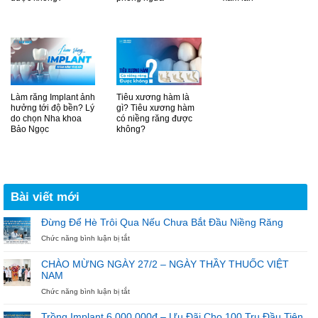
Làm răng Implant ảnh
Tiêu xương hàm là
hưởng tới độ bền? Lý
gì? Tiêu xương hàm
do chọn Nha khoa
có niềng răng được
Bảo Ngọc
không?
Bài viết mới
Đừng Để Hè Trôi Qua Nếu Chưa Bắt Đầu Niềng Răng
ở
Chức năng bình luận bị tắt
Đừng
Để
CHÀO MỪNG NGÀY 27/2 – NGÀY THẦY THUỐC VIỆT
Hè
NAM
Trôi
Qua
ở
Chức năng bình luận bị tắt
Nếu
CHÀO
Chưa
MỪNG
Trồng Implant 6.000.000đ – Ưu Đãi Cho 100 Trụ Đầu Tiên