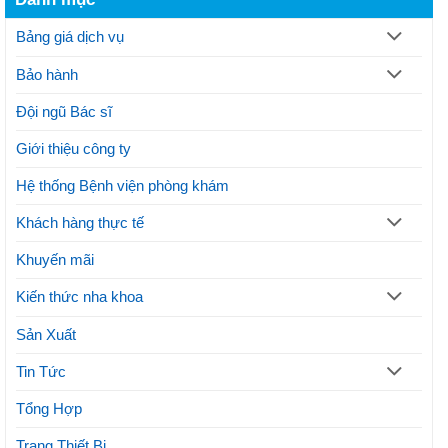
là
thực
hàm
gì?
hiện
Thủ
thế
Bảng giá dịch vụ
thuật
nào?
và
Lưu
Bảo hành
lợi
ý
ích
thực
Đội ngũ Bác sĩ
hiện
phương
Giới thiệu công ty
pháp
thẩm
mỹ
Hệ thống Bệnh viện phòng khám
Khách hàng thực tế
Khuyến mãi
Kiến thức nha khoa
Sản Xuất
Tin Tức
Tổng Hợp
Trang Thiết Bị