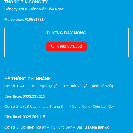
THÔNG TIN CÔNG TY
Công ty TNHH Bệnh viện Bảo Ngọc
Mã số thuế: 0105517814
ĐƯỜNG DÂY NÓNG
0982.874.352
HỆ THỐNG CHI NHÁNH
Cơ sở 1:
410 Lương Ngọc Quyến – TP Thái Nguyên
(
Xem bản đồ
)
Điện thoại:
0333.235.115
Cơ sở 2:
279B Cách mạng Tháng 8 – TP Sông Công
(
Xem bản đồ
)
Điện thoại:
0329.205.115
Cơ sở 3:
Đối diện Tòa án – TT. Hùng Sơn – Đại Từ
(
Xem bản đồ
)