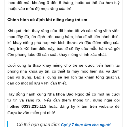
theo dõi mất khoảng 3 đến 6 tháng, hoặc có thể lâu hơn tuỳ
thuộc vào mức độ mọc răng của trẻ.
Chỉnh hình cố định khi niềng răng trẻ em
Khi quá trình thay răng sữa đã hoàn tất và các răng vĩnh viễn
mọc đầy đủ, ổn định trên cung hàm, bác sĩ sẽ tiến hành thiết
kế khay niềng phù hợp với kích thước và đặc điểm riêng của
từng trẻ. Để làm điều này, bác sĩ sẽ lấy dấu mẫu hàm và gửi
đến phòng labo để sản xuất khay niềng chính xác nhất.
Cuối cùng là tháo khay niềng cho trẻ sẽ được tiến hành tại
phòng nha khoa uy tín, có thiết bị máy móc hiện đại và đảm
bảo vô trùng. Bác sĩ cũng sẽ lên lịch tái khám tổng quát và
dặn dò một số lưu ý khi cần thiết.
Hãy đồng hành cùng Nha khoa Bảo Ngọc để có một nụ cười
tự tin và rạng rỡ. Nếu cần thêm thông tin, đừng ngại gọi
0333.235.115 
hotline
hoặc đăng ký khám trên website để
được tư vấn miễn phí nhé!
Có thể bạn quan tâm:
Gợi ý 7 thực đơn cho người