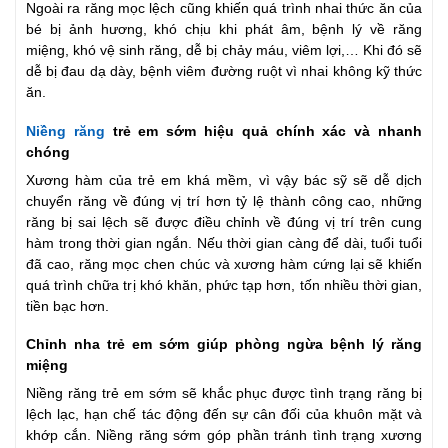
Ngoài ra răng mọc lệch cũng khiến quá trình nhai thức ăn của
bé bị ảnh hương, khó chịu khi phát âm, bệnh lý về răng
miệng, khó vệ sinh răng, dễ bị chảy máu, viêm lợi,… Khi đó sẽ
dễ bị đau dạ dày, bệnh viêm đường ruột vì nhai không kỹ thức
ăn.
Niềng răng
trẻ em sớm hiệu quả chính xác và nhanh
chóng
Xương hàm của trẻ em khá mềm, vì vậy bác sỹ sẽ dễ dịch
chuyển răng về đúng vị trí hơn tỷ lệ thành công cao, những
răng bị sai lệch sẽ được điều chỉnh về đúng vị trí trên cung
hàm trong thời gian ngắn. Nếu thời gian càng để dài, tuổi tuổi
đã cao, răng mọc chen chúc và xương hàm cứng lại sẽ khiến
quá trình chữa trị khó khăn, phức tạp hơn, tốn nhiều thời gian,
tiền bạc hơn.
Chỉnh nha trẻ em sớm giúp phòng ngừa bệnh lý răng
miệng
Niềng răng trẻ em sớm sẽ khắc phục được tình trạng răng bị
lệch lạc, hạn chế tác động đến sự cân đối của khuôn mặt và
khớp cắn. Niềng răng sớm góp phần tránh tình trạng xương