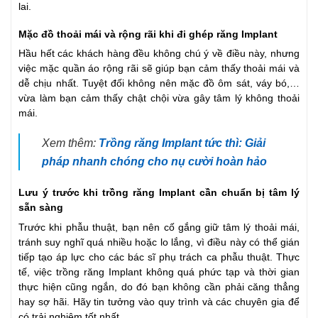
lai.
Mặc đồ thoải mái và rộng rãi khi đi ghép răng Implant
Hầu hết các khách hàng đều không chú ý về điều này, nhưng
việc mặc quần áo rộng rãi sẽ giúp bạn cảm thấy thoải mái và
dễ chịu nhất. Tuyệt đối không nên mặc đồ ôm sát, váy bó,…
vừa làm bạn cảm thấy chật chội vừa gây tâm lý không thoải
mái.
Xem thêm:
Trồng răng Implant tức thì: Giải
pháp nhanh chóng cho nụ cười hoàn hảo
Lưu ý trước khi trồng răng Implant cần chuẩn bị tâm lý
sẵn sàng
Trước khi phẫu thuật, bạn nên cố gắng giữ tâm lý thoải mái,
tránh suy nghĩ quá nhiều hoặc lo lắng, vì điều này có thể gián
tiếp tạo áp lực cho các bác sĩ phụ trách ca phẫu thuật. Thực
tế, việc trồng răng Implant không quá phức tạp và thời gian
thực hiện cũng ngắn, do đó bạn không cần phải căng thẳng
hay sợ hãi. Hãy tin tưởng vào quy trình và các chuyên gia để
có trải nghiệm tốt nhất.