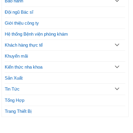
Bảo hành
lợi
ý
ích
thực
Đội ngũ Bác sĩ
hiện
phương
Giới thiệu công ty
pháp
thẩm
mỹ
Hệ thống Bệnh viện phòng khám
Khách hàng thực tế
Khuyến mãi
Kiến thức nha khoa
Sản Xuất
Tin Tức
Tổng Hợp
Trang Thiết Bị