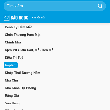
Bỏ
qua
nội
dung
Khuyến mãi
Bệnh Lý Hàm Mặt
Chấn Thương Hàm Mặt
Chỉnh Nha
Dịch Vụ Giảm Đau, Mê -Tiền Mê
Điều Trị Tuỷ
Implant
Khớp Thái Dương Hàm
Nha Chu
Nha Khoa Dự Phòng
Răng Giả
Sâu Răng