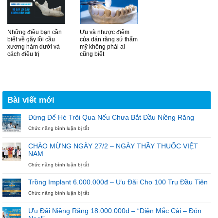
Những điều bạn cần
Ưu và nhược điểm
biết về gãy lồi cầu
của dán răng sứ thẩm
xương hàm dưới và
mỹ không phải ai
cách điều trị
cũng biết
Bài viết mới
Đừng Để Hè Trôi Qua Nếu Chưa Bắt Đầu Niềng Răng
ở
Chức năng bình luận bị tắt
Đừng
Để
CHÀO MỪNG NGÀY 27/2 – NGÀY THẦY THUỐC VIỆT
Hè
NAM
Trôi
Qua
ở
Chức năng bình luận bị tắt
Nếu
CHÀO
Chưa
MỪNG
Trồng Implant 6.000.000đ – Ưu Đãi Cho 100 Trụ Đầu Tiên
Bắt
NGÀY
ở
Chức năng bình luận bị tắt
Đầu
27/2
Trồng
Niềng
–
Implant
Răng
NGÀY
Ưu Đãi Niềng Răng 18.000.000đ – “Diện Mắc Cài – Đón
6.000.000đ
THẦY