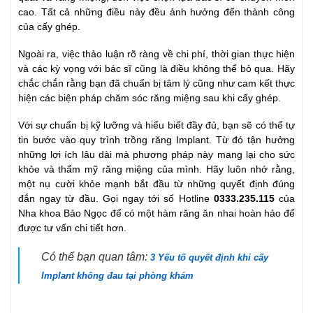
cao. Tất cả những điều này đều ảnh hưởng đến thành công
của cấy ghép.
Ngoài ra, việc thảo luận rõ ràng về chi phí, thời gian thực hiện
và các kỳ vọng với bác sĩ cũng là điều không thể bỏ qua. Hãy
chắc chắn rằng bạn đã chuẩn bị tâm lý cũng như cam kết thực
hiện các biện pháp chăm sóc răng miệng sau khi cấy ghép.
Với sự chuẩn bị kỹ lưỡng và hiểu biết đầy đủ, bạn sẽ có thể tự
tin bước vào quy trình trồng răng Implant. Từ đó tận hưởng
những lợi ích lâu dài mà phương pháp này mang lại cho sức
khỏe và thẩm mỹ răng miệng của mình. Hãy luôn nhớ rằng,
một nụ cười khỏe mạnh bắt đầu từ những quyết định đúng
đắn ngay từ đầu. Gọi ngay tới số Hotline
0333.235.115
của
Nha khoa Bảo Ngọc để có một hàm răng ăn nhai hoàn hảo để
được tư vấn chi tiết hơn.
Có thể bạn quan tâm:
3 Yếu tố quyết định khi cấy
Implant không đau tại phòng khám