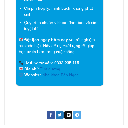
bệnh nhân.
Chi phí hợp lý, minh bạch, không phát
sinh.
Quy trình chuẩn y khoa, đảm bảo vệ sinh
tuyệt đối.
Đặt lịch ngay hôm nay
và trải nghiệm
sự khác biệt. Hãy để nụ cười rạng rỡ giúp
bạn tự tin hơn trong cuộc sống.
Hotline tư vấn
:
0333.235.115
Địa chỉ
:
Tìm đường
Website
:
Nha khoa Bảo Ngọc