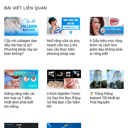
BÀI VIẾT LIÊN QUAN
Cấy chỉ collagen làm
Nhổ răng sữa và phụ
6 Dấu hiệu mọc răng
đầy má hóp là gì?
huynh cần lưu ý khi
khôn và cách làm
Phương pháp này an
nào cần thực hiện
giảm đau không phải
toàn không?
phương pháp này
ai cũng biết
Niềng răng mắc cài
4 Kinh Nghiệm Trước
Trồng Răng
kim loại và 7 điều
Và Sau Khi Bọc Răng
Implant Tốt Nhất tại
nhất định phải biết
Sứ Mà Bạn Cần Nắm
Thái Nguyên
khi niềng
Rõ