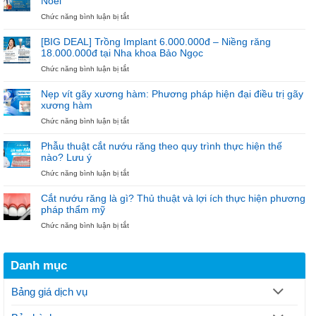
Noel”
–
THUỐC
Ưu
ở
Chức năng bình luận bị tắt
VIỆT
Đãi
Ưu
NAM
Cho
Đãi
[BIG DEAL] Trồng Implant 6.000.000đ – Niềng răng
100
Niềng
18.000.000đ tại Nha khoa Bảo Ngọc
Trụ
Răng
ở
Chức năng bình luận bị tắt
Đầu
18.000.000đ
[BIG
Tiên
–
DEAL]
“Diện
Nẹp vít gãy xương hàm: Phương pháp hiện đại điều trị gãy
Trồng
Mắc
xương hàm
Implant
Cài
ở
Chức năng bình luận bị tắt
6.000.000đ
–
Nẹp
–
Đón
vít
Niềng
Noel”
Phẫu thuật cắt nướu răng theo quy trình thực hiện thế
gãy
răng
nào? Lưu ý
xương
18.000.000đ
ở
Chức năng bình luận bị tắt
hàm:
tại
Phẫu
Phương
Nha
thuật
pháp
khoa
Cắt nướu răng là gì? Thủ thuật và lợi ích thực hiện phương
cắt
hiện
Bảo
pháp thẩm mỹ
nướu
đại
Ngọc
ở
Chức năng bình luận bị tắt
răng
điều
Cắt
theo
trị
nướu
quy
gãy
răng
trình
xương
Danh mục
là
thực
hàm
gì?
hiện
Thủ
thế
Bảng giá dịch vụ
thuật
nào?
và
Lưu