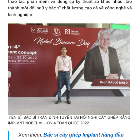
thao tác phần mềm và dụng cụ kỹ thuật số khác nhau, tạo
thành một đội ngũ y bác sĩ chất lượng cao cả về công nghệ và
kinh nghiệm.
TIẾN SĨ, BÁC SĨ TRẦN ĐÌNH TUYÊN TẠI HỘI NGHỊ CẤY GHÉP RĂNG
IMPLANT NOBEL ALL-ON-4 TOÀN QUỐC 2022
Xem thêm:
Bác sĩ cấy ghép Implant hàng đầu