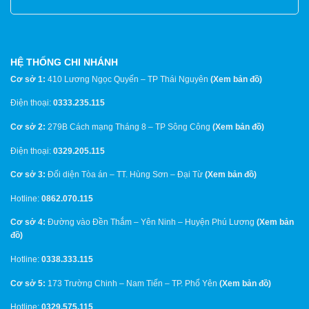
HỆ THỐNG CHI NHÁNH
Cơ sở 1:
410 Lương Ngọc Quyến – TP Thái Nguyên
(
Xem bản đồ
)
Điện thoại:
0333.235.115
Cơ sở 2:
279B Cách mạng Tháng 8 – TP Sông Công
(
Xem bản đồ
)
Điện thoại:
0329.205.115
Cơ sở 3:
Đối diện Tòa án – TT. Hùng Sơn – Đại Từ
(
Xem bản đồ
)
Hotline:
0862.070.115
Cơ sở 4:
Đường vào Đền Thắm – Yên Ninh – Huyện Phú Lương
(
Xem bản
đồ
)
Hotline:
0338.333.115
Cơ sở 5:
173 Trường Chinh – Nam Tiến – TP. Phổ Yên
(
Xem bản đồ
)
Hotline:
0329.575.115