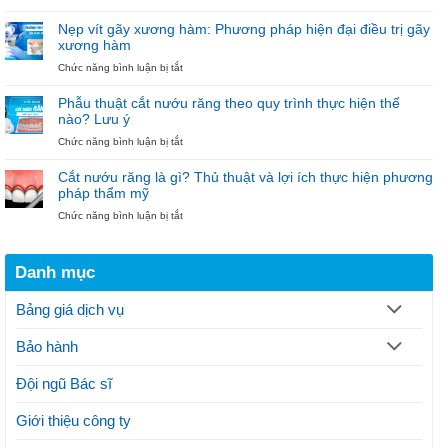
[BIG
Tiên
–
DEAL]
“Diện
Nẹp vít gãy xương hàm: Phương pháp hiện đại điều trị gãy
Trồng
Mắc
xương hàm
Implant
Cài
ở
Chức năng bình luận bị tắt
6.000.000đ
–
Nẹp
–
Đón
vít
Niềng
Noel”
Phẫu thuật cắt nướu răng theo quy trình thực hiện thế
gãy
răng
nào? Lưu ý
xương
18.000.000đ
ở
Chức năng bình luận bị tắt
hàm:
tại
Phẫu
Phương
Nha
thuật
pháp
khoa
Cắt nướu răng là gì? Thủ thuật và lợi ích thực hiện phương
cắt
hiện
Bảo
pháp thẩm mỹ
nướu
đại
Ngọc
ở
Chức năng bình luận bị tắt
răng
điều
Cắt
theo
trị
nướu
quy
gãy
răng
trình
xương
Danh mục
là
thực
hàm
gì?
hiện
Thủ
thế
Bảng giá dịch vụ
thuật
nào?
và
Lưu
Bảo hành
lợi
ý
ích
thực
Đội ngũ Bác sĩ
hiện
phương
Giới thiệu công ty
pháp
thẩm