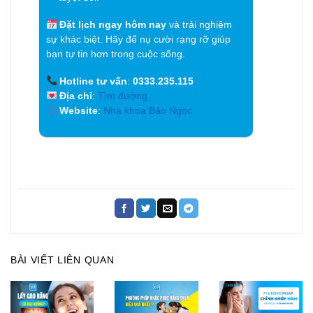
Đặt lịch ngay hôm nay
và trải nghiệm
sự khác biệt. Hãy để nụ cười rạng rỡ giúp
bạn tự tin hơn trong cuộc sống.
Hotline tư vấn
:
0333.235.115
Địa chỉ
:
Tìm đường
Website
:
Nha khoa Bảo Ngọc
BÀI VIẾT LIÊN QUAN