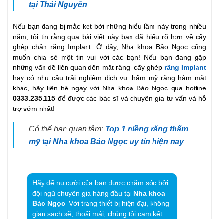
tại Thái Nguyên
Nếu bạn đang bị mắc kẹt bởi những hiểu lầm này trong nhiều
năm, tôi tin rằng qua bài viết này bạn đã hiểu rõ hơn về cấy
ghép chân răng Implant. Ở đây, Nha khoa Bảo Ngọc cũng
muốn chia sẻ một tin vui với các bạn! Nếu bạn đang gặp
những vấn đề liên quan đến mất răng, cấy ghép
răng Implant
hay có nhu cầu trải nghiệm dịch vụ thẩm mỹ răng hàm mặt
khác, hãy liên hệ ngay với Nha khoa Bảo Ngọc qua hotline
0333.235.115
để được các bác sĩ và chuyên gia tư vấn và hỗ
trợ sớm nhất!
Có thể bạn quan tâm:
Top 1 niềng răng thẩm
mỹ tại Nha khoa Bảo Ngọc uy tín hiện nay
Hãy để nụ cười của bạn được chăm sóc bởi
đội ngũ chuyên gia hàng đầu tại
Nha khoa
Bảo Ngọc
. Với trang thiết bị hiện đại, không
gian sạch sẽ, thoải mái, chúng tôi cam kết