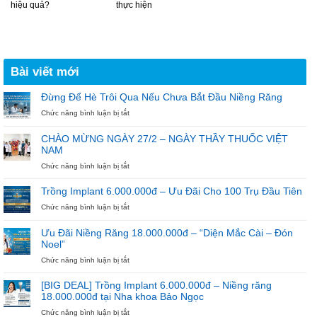
hiệu quả?
thực hiện
Bài viết mới
Đừng Để Hè Trôi Qua Nếu Chưa Bắt Đầu Niềng Răng
ở
Chức năng bình luận bị tắt
Đừng
Để
CHÀO MỪNG NGÀY 27/2 – NGÀY THẦY THUỐC VIỆT
Hè
NAM
Trôi
Qua
ở
Chức năng bình luận bị tắt
Nếu
CHÀO
Chưa
MỪNG
Trồng Implant 6.000.000đ – Ưu Đãi Cho 100 Trụ Đầu Tiên
Bắt
NGÀY
ở
Chức năng bình luận bị tắt
Đầu
27/2
Trồng
Niềng
–
Implant
Răng
NGÀY
Ưu Đãi Niềng Răng 18.000.000đ – “Diện Mắc Cài – Đón
6.000.000đ
THẦY
Noel”
–
THUỐC
Ưu
ở
Chức năng bình luận bị tắt
VIỆT
Đãi
Ưu
NAM
Cho
Đãi
[BIG DEAL] Trồng Implant 6.000.000đ – Niềng răng
100
Niềng
18.000.000đ tại Nha khoa Bảo Ngọc
Trụ
Răng
ở
Chức năng bình luận bị tắt
Đầu
18.000.000đ