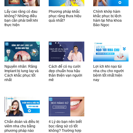
Lấy cao răng có đau
Phương pháp khắc
Chỉnh khớp hàm
không? Những điều
phục răng thưa hiệu
khắc phục bị lệch
bạn cần phải biết khi
quả nhất?
hàm tại Nha khoa
thực hiện
Bảo Ngọc
Nguyên nhân: Răng
Cách để có nụ cười
Lợi ích khi nạo túi
Implant bị lung lay và
đẹp chuẩn hoa hậu
nha chu cho người
Cách khắc phục tốt
thân thiện vạn người
bệnh tốt nhất hiện
nhất
mê
nay
Chẩn đoán và điều trị
4 Lý do bạn nên biết
viêm nha chu bằng
bọc răng sứ có tốt
phương pháp nào
không? Trường hợp