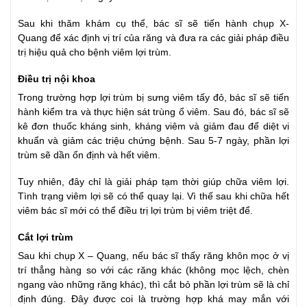
Sau khi thăm khám cụ thể, bác sĩ sẽ tiến hành chụp X-
Quang để xác định vị trí của răng và đưa ra các giải pháp điều
trị hiệu quả cho bệnh viêm lợi trùm.
Điều trị nội khoa
Trong trường hợp lợi trùm bị sưng viêm tấy đỏ, bác sĩ sẽ tiến
hành kiểm tra và thực hiện sát trùng ổ viêm. Sau đó, bác sĩ sẽ
kê đơn thuốc kháng sinh, kháng viêm và giảm đau để diệt vi
khuẩn và giảm các triệu chứng bệnh. Sau 5-7 ngày, phần lợi
trùm sẽ dần ổn định và hết viêm.
Tuy nhiên, đây chỉ là giải pháp tạm thời giúp chữa viêm lợi.
Tình trạng viêm lợi sẽ có thể quay lại. Vì thế sau khi chữa hết
viêm bác sĩ mới có thể điều trị lợi trùm bị viêm triệt để.
Cắt lợi trùm
Sau khi chụp X – Quang, nếu bác sĩ thấy răng khôn mọc ở vị
trí thẳng hàng so với các răng khác (không mọc lệch, chèn
ngang vào những răng khác), thì cắt bỏ phần lợi trùm sẽ là chỉ
định đúng. Đây được coi là trường hợp khá may mắn với