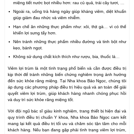
miệng tiết nước bọt nhiều hơn: rau củ quả, trái cây tươi, …
Ngoài ra, uống trà hàng ngày giúp kháng viêm, diệt khuẩn
giúp giảm đau nhức và viêm nhiễm.
Hạn chế ăn những thực phẩm như: xôi, thịt gà… vì có thể
khiến lợi sưng tấy hơn.
Nên tránh những thực phẩm nhiều đường và tinh bột như
kẹo, bánh ngọt.
Không sử dụng chất kích thích như rượu, bia, thuốc lá…
Viêm lợi trùm là một tình trạng phổ biến và cần được điều trị
kịp thời để tránh những biến chứng nghiêm trọng ảnh hưởng
đến sức khỏe răng miệng. Tại Nha khoa Bảo Ngọc, chúng tôi
áp dụng các phương pháp điều trị hiệu quả và an toàn để giải
quyết viêm lợi trùm, giúp khách hàng nhanh chóng phục hồi
và duy trì sức khỏe răng miệng tốt.
Với đội ngũ bác sĩ giàu kinh nghiệm, trang thiết bị hiện đại và
quy trình điều trị chuẩn Y khoa, Nha khoa Bảo Ngọc cam kết
mang lại kết quả điều trị tối ưu và chăm sóc tận tâm cho mỗi
khách hàng. Nếu bạn đang gặp phải tình trạng viêm lợi trùm,