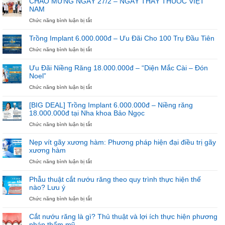
CHÀO MỪNG NGÀY 27/2 – NGÀY THẦY THUỐC VIỆT
Hè
NAM
Trôi
Qua
ở
Chức năng bình luận bị tắt
Nếu
CHÀO
Chưa
MỪNG
Trồng Implant 6.000.000đ – Ưu Đãi Cho 100 Trụ Đầu Tiên
Bắt
NGÀY
ở
Chức năng bình luận bị tắt
Đầu
27/2
Trồng
Niềng
–
Implant
Răng
NGÀY
Ưu Đãi Niềng Răng 18.000.000đ – “Diện Mắc Cài – Đón
6.000.000đ
THẦY
Noel”
–
THUỐC
Ưu
ở
Chức năng bình luận bị tắt
VIỆT
Đãi
Ưu
NAM
Cho
Đãi
[BIG DEAL] Trồng Implant 6.000.000đ – Niềng răng
100
Niềng
18.000.000đ tại Nha khoa Bảo Ngọc
Trụ
Răng
ở
Chức năng bình luận bị tắt
Đầu
18.000.000đ
[BIG
Tiên
–
DEAL]
“Diện
Nẹp vít gãy xương hàm: Phương pháp hiện đại điều trị gãy
Trồng
Mắc
xương hàm
Implant
Cài
ở
Chức năng bình luận bị tắt
6.000.000đ
–
Nẹp
–
Đón
vít
Niềng
Noel”
Phẫu thuật cắt nướu răng theo quy trình thực hiện thế
gãy
răng
nào? Lưu ý
xương
18.000.000đ
ở
Chức năng bình luận bị tắt
hàm:
tại
Phẫu
Phương
Nha
thuật
pháp
khoa
Cắt nướu răng là gì? Thủ thuật và lợi ích thực hiện phương
cắt
hiện
Bảo
pháp thẩm mỹ