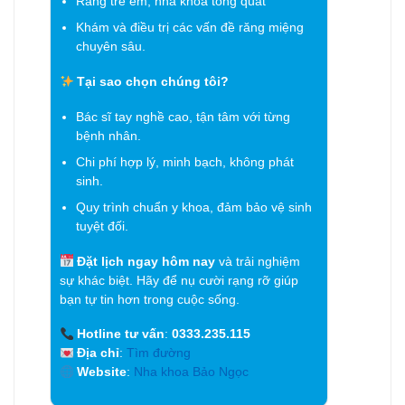
Răng trẻ em, nha khoa tổng quát
Khám và điều trị các vấn đề răng miệng
chuyên sâu.
Tại sao chọn chúng tôi?
Bác sĩ tay nghề cao, tận tâm với từng
bệnh nhân.
Chi phí hợp lý, minh bạch, không phát
sinh.
Quy trình chuẩn y khoa, đảm bảo vệ sinh
tuyệt đối.
Đặt lịch ngay hôm nay
và trải nghiệm
sự khác biệt. Hãy để nụ cười rạng rỡ giúp
bạn tự tin hơn trong cuộc sống.
Hotline tư vấn
:
0333.235.115
Địa chỉ
:
Tìm đường
Website
:
Nha khoa Bảo Ngọc