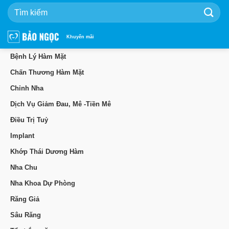
Bỏ
qua
nội
dung
Khuyến mãi
Bệnh Lý Hàm Mặt
Chấn Thương Hàm Mặt
Chỉnh Nha
Dịch Vụ Giảm Đau, Mê -Tiền Mê
Điều Trị Tuỷ
Implant
Khớp Thái Dương Hàm
Nha Chu
Nha Khoa Dự Phòng
Răng Giả
Sâu Răng