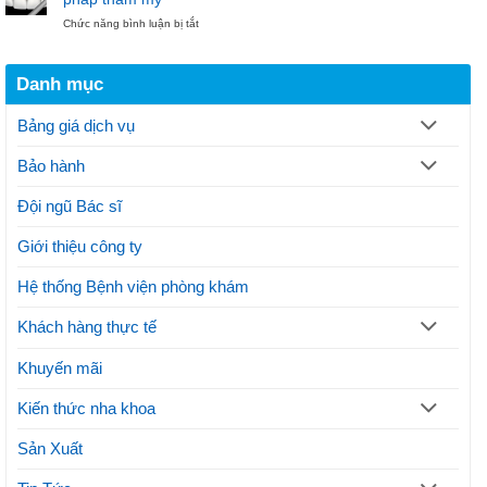
nướu
đại
Ngọc
ở
Chức năng bình luận bị tắt
răng
điều
Cắt
theo
trị
nướu
quy
gãy
răng
trình
xương
Danh mục
là
thực
hàm
gì?
hiện
Thủ
thế
Bảng giá dịch vụ
thuật
nào?
và
Lưu
Bảo hành
lợi
ý
ích
thực
Đội ngũ Bác sĩ
hiện
phương
Giới thiệu công ty
pháp
thẩm
mỹ
Hệ thống Bệnh viện phòng khám
Khách hàng thực tế
Khuyến mãi
Kiến thức nha khoa
Sản Xuất