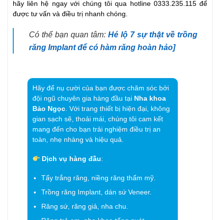
hãy liên hệ ngay với chúng tôi qua hotline 0333.235.115 để
được tư vấn và điều trị nhanh chóng.
Có thể bạn quan tâm:
Hé lộ 7 sự thật về trồng
răng Implant để có hàm răng hoàn hảo]
Hãy để nụ cười của bạn được chăm sóc bởi
đội ngũ chuyên gia hàng đầu tại
Nha khoa
Bảo Ngọc
. Với trang thiết bị hiện đại, không
gian sạch sẽ, thoải mái, chúng tôi cam kết
mang đến cho bạn trải nghiệm điều trị an
toàn, nhẹ nhàng và hiệu quả.
Dịch vụ hàng đầu
:
Tẩy trắng răng, niềng răng thẩm mỹ.
Trồng răng Implant, dán sứ Veneer.
Răng sứ, răng giả, nha chu.