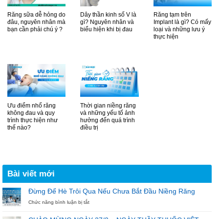
Răng sữa dễ hỏng do
Dây thần kinh số V là
Răng tạm trên
đâu, nguyên nhân mà
gì? Nguyên nhân và
Implant là gì? Có mấy
bạn cần phải chú ý ?
biểu hiện khi bị đau
loại và những lưu ý
thực hiện
Ưu điểm nhổ răng
Thời gian niềng răng
không đau và quy
và những yếu tố ảnh
trình thực hiện như
hưởng đến quá trình
thế nào?
điều trị
Bài viết mới
Đừng Để Hè Trôi Qua Nếu Chưa Bắt Đầu Niềng Răng
ở
Chức năng bình luận bị tắt
Đừng
Để