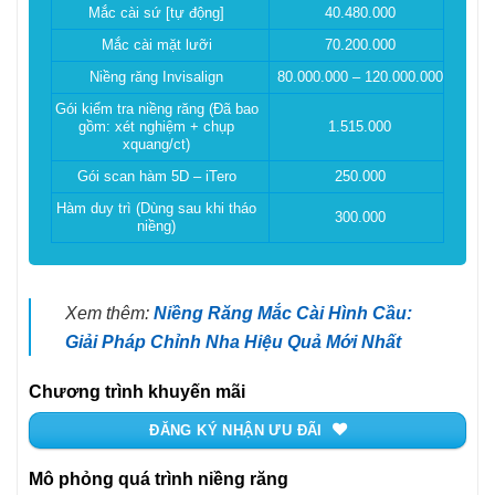
Mắc cài sứ [tự động]
40.480.000
Mắc cài mặt lưỡi
70.200.000
Niềng răng Invisalign
80.000.000 – 120.000.000
Gói kiểm tra niềng răng (Đã bao
gồm: xét nghiệm + chụp
1.515.000
xquang/ct)
Gói scan hàm 5D – iTero
250.000
Hàm duy trì (Dùng sau khi tháo
300.000
niềng)
Xem thêm:
Niềng Răng Mắc Cài Hình Cầu:
Giải Pháp Chỉnh Nha Hiệu Quả Mới Nhất
Chương trình khuyến mãi
ĐĂNG KÝ NHẬN ƯU ĐÃI
Mô phỏng quá trình niềng răng