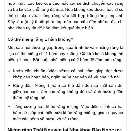
hợp nhất. Lực kéo của các mắc cài sẽ dịch chuyển các răng
và bù lại vào chỗ răng đã mất. Nếu không kéo được, bác sĩ có
thể chỉ định vừa niềng răng vừa kết hợp trồng răng Implant.
Đây là một kỹ thuật phức tạp nên bạn cần đến những địa chỉ
nha khoa uy tín để bảo đảm kết quả thực hiện.
Có thể niềng răng 1 hàm không?
Một câu hỏi thường gặp trong quá trình tư vấn niềng răng là
liệu có thể niềng chỉ 1 hàm hay không. Câu trả lời là không thể
niềng 1 hàm. Bắt buộc phải niềng cả 2 hàm để đảm bảo rằng:
Khớp cắn chuẩn: Việc niềng cả hai hàm giúp đạt được
khớp cắn hoàn hảo, ngăn ngừa các vấn đề về nhai và nói.
Răng đều: Niềng 1 hàm có thể dẫn đến sự mất cân đối
giữa hai hàm, làm cho răng không đều và ảnh hưởng đến
thẩm mỹ tổng thể.
Tăng cường sức khỏe răng miệng: Việc điều chỉnh cả hai
hàm sẽ giúp cải thiện sức khỏe răng miệng, giảm nguy cơ
mắc các bệnh về nướu và sâu răng.
Niềng răng Thái Nguyên tại Nha khoa Bảo Ngọc uy