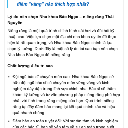
điểm “vàng” nào thích hợp nhất?
Lý do nên chọn Nha khoa Bảo Ngọc – niềng răng Thái
Nguyên
Niềng răng là một quá trình chỉnh hình dài hơi và đòi hỏi kỹ
thuật cao. Việc lựa chọn một địa chỉ nha khoa uy tín để thực
hiện là rất quan trọng, và Nha khoa Bảo Ngọc chính là lựa
chọn lý tưởng. Dưới đây là một số lý do tại sao bạn nên chọn
Nha khoa Bảo Ngọc để niềng răng:
Chất lượng điều trị cao
Đội ngũ bác sĩ chuyên môn cao: Nha khoa Bảo Ngọc sở
hữu đội ngũ bác sĩ có chuyên môn vững vàng và kinh
nghiệm dày dặn trong lĩnh vực chỉnh nha. Bác sĩ sẽ thăm
khám kỹ lưỡng và tư vấn phương pháp niềng răng phù hợp
nhất với tình trạng răng miệng của bạn. Quá trình niềng
răng tại đây đảm bảo mang lại kết quả chính xác và hiệu
quả nhanh chóng.
Đảm bảo an toàn tuyệt đối: Với sự tận tâm và kinh nghiệm
của các bác sĩ, bạn sẽ yên tâm về sự an toàn trong suốt