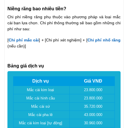
Niềng răng bao nhiêu tiền?
Chi phí niềng răng phụ thuộc vào phương pháp và loại mắc
cài bạn lựa chọn. Chi phí thông thường sẽ bao gồm những chi
phí như sau:
[
Chi phí mắc cài
] + [Chi phí xét nghiệm] + [
Chi phí nhổ răng
(nếu cần)]
Bảng giá dịch vụ
Dịch vụ
Giá VNĐ
Mắc cài kim loại
23.800.000
Mắc cài hình cầu
23.800.000
Mắc cài sứ
35.720.000
Mắc cài pha lê
43.000.000
Mắc cài kim loại [tự động]
30.960.000