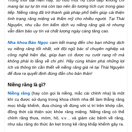
Trong thời đại hiện nay, sở hữu một nụ cười đẹp không chỉ
mang lại sự tự tin mà còn tạo nên ấn tượng tích cực trong giao
tiếp. Niềng răng đã trở thành giải pháp phổ biến giúp cải thiện
tình trạng răng miệng và thẩm mỹ cho nhiều người. Tại Thái
Nguyên, nhu cầu tìm kiếm dịch vụ niềng răng giá rẻ nhưng
vẫn đảm bảo uy tín và chất lượng ngày càng tăng cao.
Nha khoa Bảo Ngọc
cam kết mang đến cho bạn những dịch
vụ niềng răng tốt nhất, với đội ngũ bác sĩ chuyên nghiệp và
công nghệ hiện đại, giúp bạn có được nụ cười rạng rỡ mà
không phải lo lắng về chi phí. Hãy cùng khám phá những lợi
ích và thông tin cần thiết về niềng răng giá rẻ tại Thái Nguyên
để đưa ra quyết định đúng đắn cho bản thân!
Niềng răng là gì?
Niềng răng
(hay còn gọi là niềng, mắc cài chỉnh nha) là một
khí cụ được sử dụng trong khoa chỉnh nha để làm thẳng răng
mọc khấp khểnh, đưa chúng về đúng với vị trí trên khớp cắn,
đồng thời cải thiện sức khỏe răng miệng. Niềng răng có thể
chỉnh răng thưa, móm, hô, v.v… và giảm các bệnh về răng,
như sâu răng do thức ăn kẹt trong kẽ răng khấp khểnh gây ra.