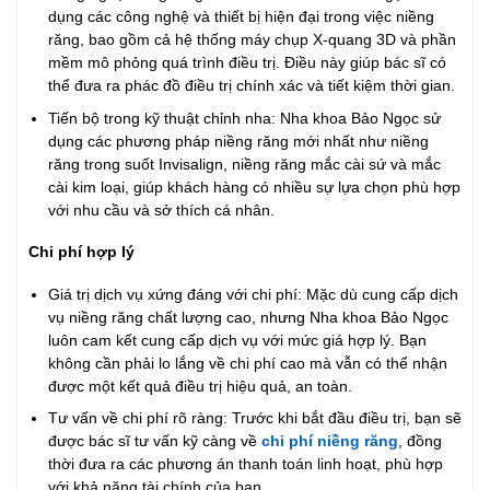
dụng các công nghệ và thiết bị hiện đại trong việc niềng
răng, bao gồm cả hệ thống máy chụp X-quang 3D và phần
mềm mô phỏng quá trình điều trị. Điều này giúp bác sĩ có
thể đưa ra phác đồ điều trị chính xác và tiết kiệm thời gian.
Tiến bộ trong kỹ thuật chỉnh nha: Nha khoa Bảo Ngọc sử
dụng các phương pháp niềng răng mới nhất như niềng
răng trong suốt Invisalign, niềng răng mắc cài sứ và mắc
cài kim loại, giúp khách hàng có nhiều sự lựa chọn phù hợp
với nhu cầu và sở thích cá nhân.
Chi phí hợp lý
Giá trị dịch vụ xứng đáng với chi phí: Mặc dù cung cấp dịch
vụ niềng răng chất lượng cao, nhưng Nha khoa Bảo Ngọc
luôn cam kết cung cấp dịch vụ với mức giá hợp lý. Bạn
không cần phải lo lắng về chi phí cao mà vẫn có thể nhận
được một kết quả điều trị hiệu quả, an toàn.
Tư vấn về chi phí rõ ràng: Trước khi bắt đầu điều trị, bạn sẽ
được bác sĩ tư vấn kỹ càng về
chi phí niềng răng
, đồng
thời đưa ra các phương án thanh toán linh hoạt, phù hợp
với khả năng tài chính của bạn.