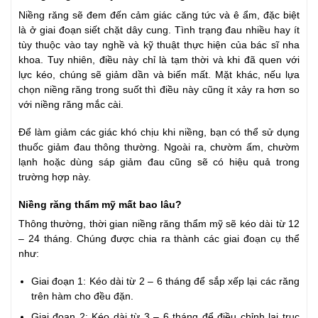
Niềng răng sẽ đem đến cảm giác căng tức và ê ẩm, đặc biệt
là ở giai đoạn siết chặt dây cung. Tình trạng đau nhiều hay ít
tùy thuộc vào tay nghề và kỹ thuật thực hiện của bác sĩ nha
khoa. Tuy nhiên, điều này chỉ là tạm thời và khi đã quen với
lực kéo, chúng sẽ giảm dần và biến mất. Mặt khác, nếu lựa
chọn niềng răng trong suốt thì điều này cũng ít xảy ra hơn so
với niềng răng mắc cài.
Để làm giảm các giác khó chịu khi niềng, bạn có thể sử dụng
thuốc giảm đau thông thường. Ngoài ra, chườm ấm, chườm
lạnh hoặc dùng sáp giảm đau cũng sẽ có hiệu quả trong
trường hợp này.
Niềng răng thẩm mỹ mất bao lâu?
Thông thường, thời gian niềng răng thẩm mỹ sẽ kéo dài từ 12
– 24 tháng. Chúng được chia ra thành các giai đoạn cụ thể
như:
Giai đoạn 1: Kéo dài từ 2 – 6 tháng để sắp xếp lại các răng
trên hàm cho đều đặn.
Giai đoạn 2: Kéo dài từ 3 – 6 tháng để điều chỉnh lại trục