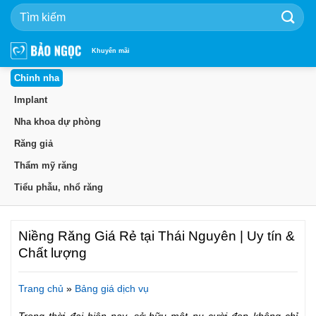
Bỏ
qua
nội
dung
Khuyến mãi
Chỉnh nha
Implant
Nha khoa dự phòng
Răng giả
Thẩm mỹ răng
Tiểu phẫu, nhổ răng
Niềng Răng Giá Rẻ tại Thái Nguyên | Uy tín &
Chất lượng
Trang chủ
»
Bảng giá dịch vụ