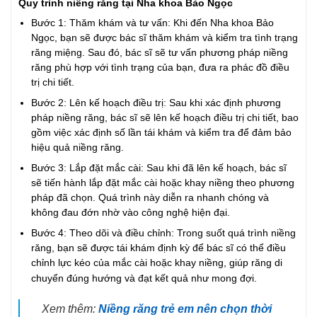
Quy trình niềng răng tại Nha khoa Bảo Ngọc
Bước 1: Thăm khám và tư vấn: Khi đến Nha khoa Bảo
Ngọc, bạn sẽ được bác sĩ thăm khám và kiểm tra tình trạng
răng miệng. Sau đó, bác sĩ sẽ tư vấn phương pháp niềng
răng phù hợp với tình trạng của bạn, đưa ra phác đồ điều
trị chi tiết.
Bước 2: Lên kế hoạch điều trị: Sau khi xác định phương
pháp niềng răng, bác sĩ sẽ lên kế hoạch điều trị chi tiết, bao
gồm việc xác định số lần tái khám và kiểm tra để đảm bảo
hiệu quả niềng răng.
Bước 3: Lắp đặt mắc cài: Sau khi đã lên kế hoạch, bác sĩ
sẽ tiến hành lắp đặt mắc cài hoặc khay niềng theo phương
pháp đã chọn. Quá trình này diễn ra nhanh chóng và
không đau đớn nhờ vào công nghệ hiện đại.
Bước 4: Theo dõi và điều chỉnh: Trong suốt quá trình niềng
răng, bạn sẽ được tái khám định kỳ để bác sĩ có thể điều
chỉnh lực kéo của mắc cài hoặc khay niềng, giúp răng di
chuyển đúng hướng và đạt kết quả như mong đợi.
Xem thêm:
Niềng răng trẻ em nên chọn thời