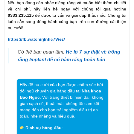
Nếu bạn đang cân nhắc niềng răng và muốn biết thêm chi tiết
về chi phí, hãy liên hệ ngay với chúng tôi qua hotline
0333.235.115
để được tư vấn và giải đáp thắc mắc. Chúng tôi
luôn sẵn sàng đồng hành cùng bạn trên con đường cải thiện
nụ cười!
https://fb.watch/rjlnhc7Wez/
Có thể bạn quan tâm:
Hé lộ 7 sự thật về trồng
răng Implant để có hàm răng hoàn hảo
Hãy để nụ cười của bạn được chăm sóc bởi
đội ngũ chuyên gia hàng đầu tại
Nha khoa
Bảo Ngọc
. Với trang thiết bị hiện đại, không
gian sạch sẽ, thoải mái, chúng tôi cam kết
mang đến cho bạn trải nghiệm điều trị an
toàn, nhẹ nhàng và hiệu quả.
Dịch vụ hàng đầu
: