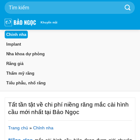
Bỏ
qua
nội
dung
Khuyến mãi
Chỉnh nha
Implant
Nha khoa dự phòng
Răng giả
Thẩm mỹ răng
Tiểu phẫu, nhổ răng
Tất tần tật về chi phí niềng răng mắc cài hình
cầu mới nhất tại Bảo Ngọc
Trang chủ
»
Chỉnh nha