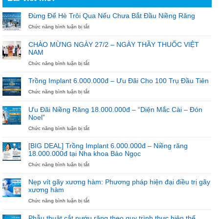
Đừng Để Hè Trôi Qua Nếu Chưa Bắt Đầu Niềng Răng
ở
Chức năng bình luận bị tắt
Đừng
Để
CHÀO MỪNG NGÀY 27/2 – NGÀY THẦY THUỐC VIỆT
Hè
NAM
Trôi
Qua
ở
Chức năng bình luận bị tắt
Nếu
CHÀO
Chưa
MỪNG
Trồng Implant 6.000.000đ – Ưu Đãi Cho 100 Trụ Đầu Tiên
Bắt
NGÀY
ở
Chức năng bình luận bị tắt
Đầu
27/2
Trồng
Niềng
–
Implant
Răng
NGÀY
Ưu Đãi Niềng Răng 18.000.000đ – “Diện Mắc Cài – Đón
6.000.000đ
THẦY
Noel”
–
THUỐC
Ưu
ở
Chức năng bình luận bị tắt
VIỆT
Đãi
Ưu
NAM
Cho
Đãi
[BIG DEAL] Trồng Implant 6.000.000đ – Niềng răng
100
Niềng
18.000.000đ tại Nha khoa Bảo Ngọc
Trụ
Răng
ở
Chức năng bình luận bị tắt
Đầu
18.000.000đ
[BIG
Tiên
–
DEAL]
“Diện
Nẹp vít gãy xương hàm: Phương pháp hiện đại điều trị gãy
Trồng
Mắc
xương hàm
Implant
Cài
ở
Chức năng bình luận bị tắt
6.000.000đ
–
Nẹp
–
Đón
vít
Niềng
Noel”
Phẫu thuật cắt nướu răng theo quy trình thực hiện thế