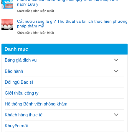
gãy
răng
nào? Lưu ý
xương
18.000.000đ
ở
Chức năng bình luận bị tắt
hàm:
tại
Phẫu
Phương
Nha
thuật
pháp
khoa
Cắt nướu răng là gì? Thủ thuật và lợi ích thực hiện phương
cắt
hiện
Bảo
pháp thẩm mỹ
nướu
đại
Ngọc
ở
Chức năng bình luận bị tắt
răng
điều
Cắt
theo
trị
nướu
quy
gãy
răng
trình
xương
Danh mục
là
thực
hàm
gì?
hiện
Thủ
thế
Bảng giá dịch vụ
thuật
nào?
và
Lưu
Bảo hành
lợi
ý
ích
thực
Đội ngũ Bác sĩ
hiện
phương
Giới thiệu công ty
pháp
thẩm
mỹ
Hệ thống Bệnh viện phòng khám
Khách hàng thực tế
Khuyến mãi