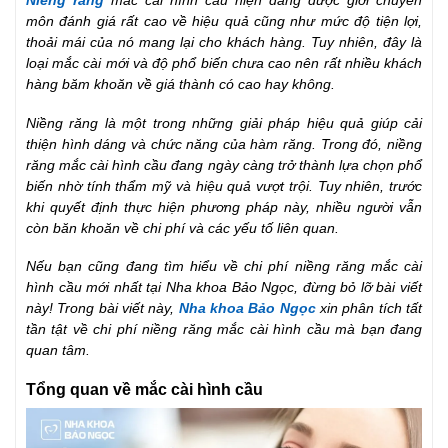
Niềng răng
mắc cài hình cầu hiện đang được giới chuyên
môn đánh giá rất cao về hiệu quả cũng như mức độ tiện lợi,
thoải mái của nó mang lại cho khách hàng. Tuy nhiên, đây là
loại mắc cài mới và độ phổ biến chưa cao nên rất nhiều khách
hàng băm khoăn về giá thành có cao hay không.
Niềng răng là một trong những giải pháp hiệu quả giúp cải
thiện hình dáng và chức năng của hàm răng. Trong đó, niềng
răng mắc cài hình cầu đang ngày càng trở thành lựa chọn phổ
biến nhờ tính thẩm mỹ và hiệu quả vượt trội. Tuy nhiên, trước
khi quyết định thực hiện phương pháp này, nhiều người vẫn
còn băn khoăn về chi phí và các yếu tố liên quan.
Nếu bạn cũng đang tìm hiểu về chi phí niềng răng mắc cài
hình cầu mới nhất tại Nha khoa Bảo Ngọc, đừng bỏ lỡ bài viết
này! Trong bài viết này,
Nha khoa Bảo Ngọc
xin phân tích tất
tần tật về chi phí niềng răng mắc cài hình cầu mà bạn đang
quan tâm.
Tổng quan về mắc cài hình cầu