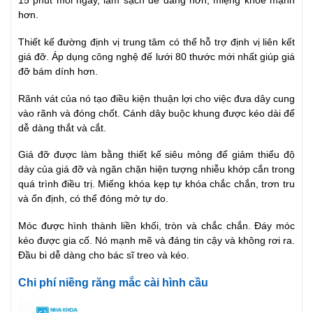
15 phút mỗi ngày, làm sạch dễ dàng hơn, miệng khỏe mạnh
hơn.
Thiết kế đường định vị trung tâm có thể hỗ trợ định vị liên kết
giá đỡ. Áp dụng công nghệ đế lưới 80 thước mới nhất giúp giá
đỡ bám dính hơn.
Rãnh vát của nó tạo điều kiện thuận lợi cho việc đưa dây cung
vào rãnh và đóng chốt. Cánh dây buộc khung được kéo dài để
dễ dàng thắt và cắt.
Giá đỡ được làm bằng thiết kế siêu mỏng để giảm thiểu độ
dày của giá đỡ và ngăn chặn hiện tượng nhiễu khớp cắn trong
quá trình điều trị. Miếng khóa kẹp tự khóa chắc chắn, trơn tru
và ổn định, có thể đóng mở tự do.
Móc được hình thành liền khối, tròn và chắc chắn. Đáy móc
kéo được gia cố. Nó mạnh mẽ và đáng tin cậy và không rơi ra.
Đầu bi dễ dàng cho bác sĩ treo và kéo.
Chi phí niềng răng mắc cài hình cầu