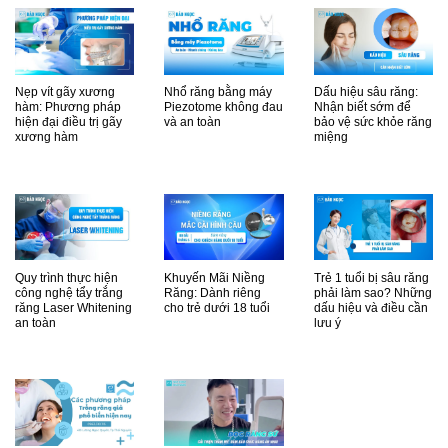
Nẹp vít gãy xương
Nhổ răng bằng máy
Dấu hiệu sâu răng:
hàm: Phương pháp
Piezotome không đau
Nhận biết sớm để
hiện đại điều trị gãy
và an toàn
bảo vệ sức khỏe răng
xương hàm
miệng
Quy trình thực hiện
Khuyến Mãi Niềng
Trẻ 1 tuổi bị sâu răng
công nghệ tẩy trắng
Răng: Dành riêng
phải làm sao? Những
răng Laser Whitening
cho trẻ dưới 18 tuổi
dấu hiệu và điều cần
an toàn
lưu ý