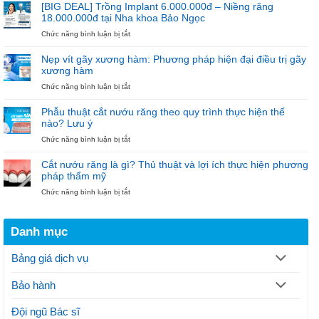
Cho
Đãi
[BIG DEAL] Trồng Implant 6.000.000đ – Niềng răng
100
Niềng
18.000.000đ tại Nha khoa Bảo Ngọc
Trụ
Răng
ở
Chức năng bình luận bị tắt
Đầu
18.000.000đ
[BIG
Tiên
–
DEAL]
“Diện
Nẹp vít gãy xương hàm: Phương pháp hiện đại điều trị gãy
Trồng
Mắc
xương hàm
Implant
Cài
ở
Chức năng bình luận bị tắt
6.000.000đ
–
Nẹp
–
Đón
vít
Niềng
Noel”
Phẫu thuật cắt nướu răng theo quy trình thực hiện thế
gãy
răng
nào? Lưu ý
xương
18.000.000đ
ở
Chức năng bình luận bị tắt
hàm:
tại
Phẫu
Phương
Nha
thuật
pháp
khoa
Cắt nướu răng là gì? Thủ thuật và lợi ích thực hiện phương
cắt
hiện
Bảo
pháp thẩm mỹ
nướu
đại
Ngọc
ở
Chức năng bình luận bị tắt
răng
điều
Cắt
theo
trị
nướu
quy
gãy
răng
trình
xương
Danh mục
là
thực
hàm
gì?
hiện
Thủ
thế
Bảng giá dịch vụ
thuật
nào?
và
Lưu
Bảo hành
lợi
ý
ích
thực
Đội ngũ Bác sĩ