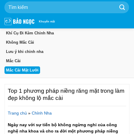
Bỏ
qua
nội
dung
Khuyến mãi
Khí Cụ Đi Kèm Chỉnh Nha
Không Mắc Cài
Lưu ý khi chỉnh nha
Mắc Cài
Mắc Cài Mặt Lưỡi
Top 1 phương pháp niềng răng mặt trong làm
đẹp không lộ mắc cài
Trang chủ
»
Chỉnh Nha
Ngày nay với sự tiến bộ không ngừng nghỉ của công
nghệ nha khoa và cho ra đời một phương pháp niềng