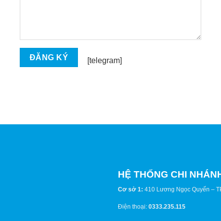
[telegram]
HỆ THỐNG CHI NHÁN
Cơ sở 1:
410 Lương Ngọc Quyến – T
Điện thoại:
0333.235.115