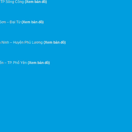
 TP Sông Công
(
Xem bản đồ
)
 Sơn – Đại Từ
(
Xem bản đồ
)
 Ninh – Huyện Phú Lương
(
Xem bản đồ
)
ến – TP. Phổ Yên
(
Xem bản đồ
)