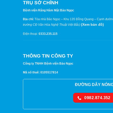
TRỤ SỞ CHÍNH
Bệnh viện Răng Hàm Mặt Bảo Ngọc
Địa chỉ:
Tòa nhà Bảo Ngọc – Khu 135 Đồng Quang – Cạnh đườn
(
Xem bản đồ
)
trường CĐ Văn Hóa Nghệ Thuật Việt Bắc)
Điện thoại:
0333.235.115
THÔNG TIN CÔNG TY
Công ty TNHH Bệnh viện Bảo Ngọc
Mã số thuế: 0105517814
ĐƯỜNG DÂY NÓN
0982.874.352