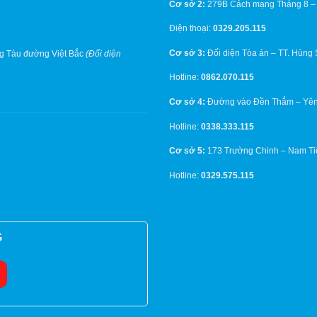
Cơ sở 2:
279B Cách mạng Tháng 8 –
Điện thoại:
0329.205.115
Cơ sở 3:
Đối diện Tòa án – TT. Hùng
g Tàu đường Việt Bắc
(Đối diện
Hotline:
0862.070.115
Cơ sở 4:
Đường vào Đền Thắm – Yên
Hotline:
0338.333.115
Cơ sở 5:
173 Trường Chinh – Nam Ti
Hotline:
0329.575.115
G