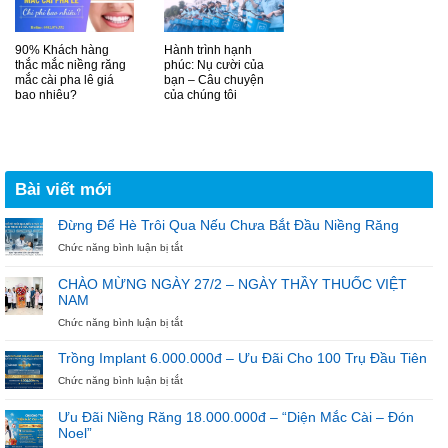
90% Khách hàng
Hành trình hạnh
thắc mắc niềng răng
phúc: Nụ cười của
mắc cài pha lê giá
bạn – Câu chuyện
bao nhiêu?
của chúng tôi
Bài viết mới
Đừng Để Hè Trôi Qua Nếu Chưa Bắt Đầu Niềng Răng
ở
Chức năng bình luận bị tắt
Đừng
Để
CHÀO MỪNG NGÀY 27/2 – NGÀY THẦY THUỐC VIỆT
Hè
NAM
Trôi
Qua
ở
Chức năng bình luận bị tắt
Nếu
CHÀO
Chưa
MỪNG
Trồng Implant 6.000.000đ – Ưu Đãi Cho 100 Trụ Đầu Tiên
Bắt
NGÀY
ở
Chức năng bình luận bị tắt
Đầu
27/2
Trồng
Niềng
–
Implant
Răng
NGÀY
Ưu Đãi Niềng Răng 18.000.000đ – “Diện Mắc Cài – Đón
6.000.000đ
THẦY
Noel”
–
THUỐC