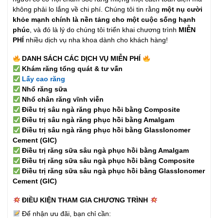
không phải lo lắng về chi phí. Chúng tôi tin rằng
một nụ cười
khỏe mạnh chính là nền tảng cho một cuộc sống hạnh
phúc
, và đó là lý do chúng tôi triển khai chương trình
MIỄN
PHÍ
nhiều dịch vụ nha khoa dành cho khách hàng!
DANH SÁCH CÁC DỊCH VỤ MIỄN PHÍ
Khám răng tổng quát & tư vấn
Lấy cao răng
Nhổ răng sữa
Nhổ chân răng vĩnh viễn
Điều trị sâu ngà răng phục hồi bằng Composite
Điều trị sâu ngà răng phục hồi bằng Amalgam
Điều trị sâu ngà răng phục hồi bằng GlassIonomer
Cement (GIC)
Điều trị răng sữa sâu ngà phục hồi bằng Amalgam
Điều trị răng sữa sâu ngà phục hồi bằng Composite
Điều trị răng sữa sâu ngà phục hồi bằng GlassIonomer
Cement (GIC)
ĐIỀU KIỆN THAM GIA CHƯƠNG TRÌNH
Để nhận ưu đãi, bạn chỉ cần: