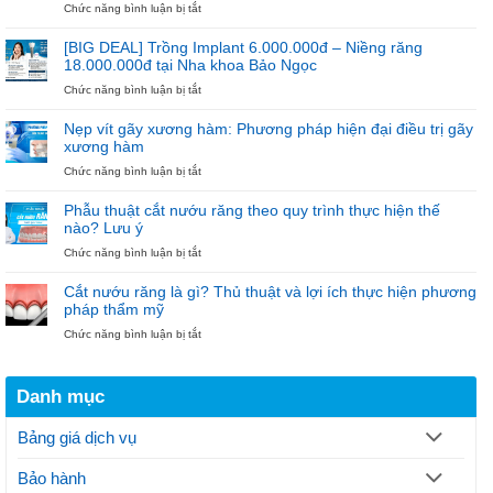
Ưu
ở
Chức năng bình luận bị tắt
VIỆT
Đãi
Ưu
NAM
Cho
Đãi
[BIG DEAL] Trồng Implant 6.000.000đ – Niềng răng
100
Niềng
18.000.000đ tại Nha khoa Bảo Ngọc
Trụ
Răng
ở
Chức năng bình luận bị tắt
Đầu
18.000.000đ
[BIG
Tiên
–
DEAL]
“Diện
Nẹp vít gãy xương hàm: Phương pháp hiện đại điều trị gãy
Trồng
Mắc
xương hàm
Implant
Cài
ở
Chức năng bình luận bị tắt
6.000.000đ
–
Nẹp
–
Đón
vít
Niềng
Noel”
Phẫu thuật cắt nướu răng theo quy trình thực hiện thế
gãy
răng
nào? Lưu ý
xương
18.000.000đ
ở
Chức năng bình luận bị tắt
hàm:
tại
Phẫu
Phương
Nha
thuật
pháp
khoa
Cắt nướu răng là gì? Thủ thuật và lợi ích thực hiện phương
cắt
hiện
Bảo
pháp thẩm mỹ
nướu
đại
Ngọc
ở
Chức năng bình luận bị tắt
răng
điều
Cắt
theo
trị
nướu
quy
gãy
răng
trình
xương
Danh mục
là
thực
hàm
gì?
hiện
Thủ
thế
Bảng giá dịch vụ
thuật
nào?
và
Lưu
Bảo hành
lợi
ý