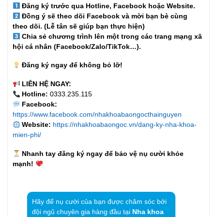
Đăng ký trước qua Hotline, Facebook hoặc Website.
Đồng ý sẽ theo dõi Facebook và mời bạn bè cùng
theo dõi. (Lễ tân sẽ giúp bạn thực hiện)
Chia sẻ chương trình lên một trong các trang mạng xã
hội cá nhân (Facebook/Zalo/TikTok…).
Đăng ký ngay để không bỏ lỡ!
LIÊN HỆ NGAY:
Hotline:
0333.235.115
Facebook:
https://www.facebook.com/nhakhoabaongocthainguyen
Website:
https://nhakhoabaongoc.vn/dang-ky-nha-khoa-
mien-phi/
Nhanh tay đăng ký ngay để bảo vệ nụ cười khỏe
mạnh!
Hãy để nụ cười của bạn được chăm sóc bởi
đội ngũ chuyên gia hàng đầu tại
Nha khoa