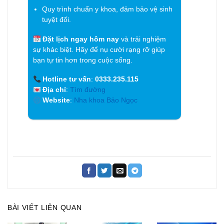
Quy trình chuẩn y khoa, đảm bảo vệ sinh
tuyệt đối.
Đặt lịch ngay hôm nay
và trải nghiệm
sự khác biệt. Hãy để nụ cười rạng rỡ giúp
bạn tự tin hơn trong cuộc sống.
Hotline tư vấn
:
0333.235.115
Địa chỉ
:
Tìm đường
Website
:
Nha khoa Bảo Ngọc
BÀI VIẾT LIÊN QUAN