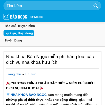
Bỏ
qua
nội
dung
Khuyến mãi
Báo chí, Truyền hình
Sự kiện, Hoạt động
Tuyển Dụng
Nha khoa Bảo Ngọc miễn phí hàng loạt các
dịch vụ nha khoa hữu ích
Trang chủ
»
Tin Tức
CHƯƠNG TRÌNH TRI ÂN ĐẶC BIỆT – MIỄN PHÍ NHIỀU
DỊCH VỤ NHA KHOA!
NHA KHOA BẢO NGỌC
luôn mong muốn mang đến
những giá trị thiết thực nhất cho cộng đồng
, giúp mọi
người có cơ hội chăm sóc răng miệng một cách toàn diện mà