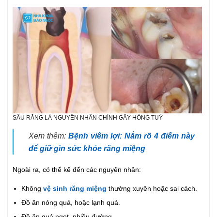
SÂU RĂNG LÀ NGUYÊN NHÂN CHÍNH GÂY HỎNG TUỶ
Xem thêm:
Bệnh viêm lợi: Nắm rõ 4 điểm này
để giữ gìn sức khỏe răng miệng
Ngoài ra, có thể kế đến các nguyên nhân:
Không
vệ sinh răng miệng
thường xuyên hoặc sai cách.
Đồ ăn nóng quá, hoặc lạnh quá.
Đồ ăn quá ngọt, nhiều đường.