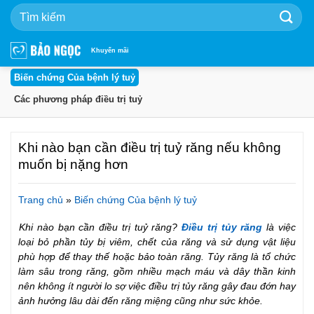
Bỏ
qua
nội
dung
Khuyến mãi
Biến chứng Của bệnh lý tuỷ
Các phương pháp điều trị tuỷ
Khi nào bạn cần điều trị tuỷ răng nếu không
muốn bị nặng hơn
Trang chủ
»
Biến chứng Của bệnh lý tuỷ
Khi nào bạn cần điều trị tuỷ răng?
Điều trị
tủy răng
là việc
loại bỏ phần tủy bị viêm, chết của răng và sử dụng vật liệu
phù hợp để thay thế hoặc bảo toàn răng. Tủy răng là tổ chức
làm sâu trong răng, gồm nhiều mạch máu và dây thần kinh
nên không ít người lo sợ việc điều trị tủy răng gây đau đớn hay
ảnh hưởng lâu dài đến răng miệng cũng như sức khỏe.