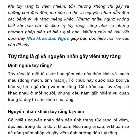
Khi tủy răng bị viêm nhiễm, tổn thương không chỉ gây ra
những cơn đau đớn, mà còn có thể là nguyên nhân dẫn đến
các bệnh lý về răng miệng khác. Nhưng nhiều người không
biết khi nào cần đi điều trị tủy răng cũng như có những
phương pháp điều trị hiệu quả nào. Những chia sẻ bài viết
dưới đây
Nha khoa Bảo Ngọc
giúp bạn đọc hiểu hơn về các
vấn đề này.
Tủy răng là gì và nguyên nhân gây viêm tủy răng
Định nghĩa tủy răng?
Tủy răng là một tổ chức bao gồm các dây thần kinh và mạch
máu (động mạch, tĩnh mạch). Tổ chức này được bao bọc và
bảo vệ bởi ngà răng và men răng. Cấu trúc của tủy răng sẽ
khác nhau ở mỗi người, nhưng đều nắm giữ nhiệm vụ quan
trọng là duy trì sức khỏe cho răng.
Nguyên nhân khiến tủy răng bị viêm
Có nhiều nguyên nhân dẫn đến tình trạng tủy răng bị viêm,
đặc biệt trong đó là do vi khuẩn. Nếu răng bị sâu, vi khuẩn sẽ
dễ dàng xâm nhập và gây viêm ảnh hưởng đến tuỷ răng.