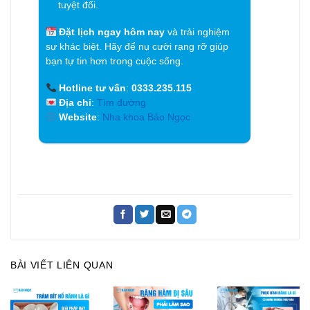
tuyệt đối.
Đặt lịch ngay hôm nay
và trải nghiệm
sự khác biệt. Hãy để nụ cười rạng rỡ giúp
bạn tự tin hơn trong cuộc sống.
Hotline tư vấn
:
0333.235.115
Địa chỉ
:
Tìm đường
Website
:
Nha khoa Bảo Ngọc
BÀI VIẾT LIÊN QUAN