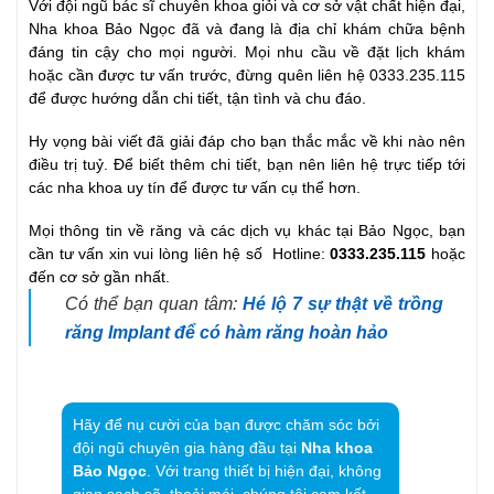
Với đội ngũ bác sĩ chuyên khoa giỏi và cơ sở vật chất hiện đại,
Nha khoa Bảo Ngọc đã và đang là địa chỉ khám chữa bệnh
đáng tin cậy cho mọi người. Mọi nhu cầu về đặt lịch khám
hoặc cần được tư vấn trước, đừng quên liên hệ 0333.235.115
để được hướng dẫn chi tiết, tận tình và chu đáo.
Hy vọng bài viết đã giải đáp cho bạn thắc mắc về khi nào nên
điều trị tuỷ. Để biết thêm chi tiết, bạn nên liên hệ trực tiếp tới
các nha khoa uy tín để được tư vấn cụ thể hơn.
Mọi thông tin về răng và các dịch vụ khác tại Bảo Ngọc, bạn
cần tư vấn xin vui lòng liên hệ số Hotline:
0333.235.115
hoặc
đến cơ sở gần nhất.
Có thể bạn quan tâm:
Hé lộ 7 sự thật về trồng
răng Implant để có hàm răng hoàn hảo
Hãy để nụ cười của bạn được chăm sóc bởi
đội ngũ chuyên gia hàng đầu tại
Nha khoa
Bảo Ngọc
. Với trang thiết bị hiện đại, không