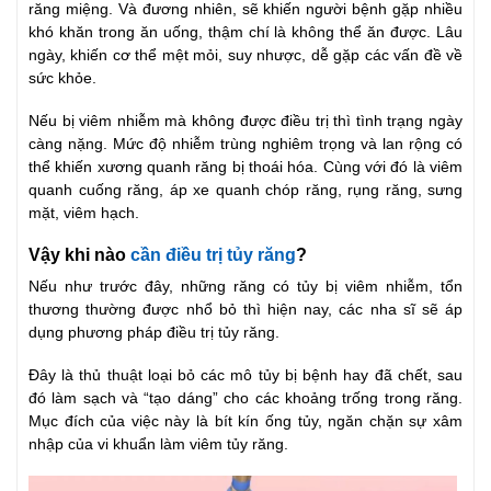
răng miệng. Và đương nhiên, sẽ khiến người bệnh gặp nhiều
khó khăn trong ăn uống, thậm chí là không thể ăn được. Lâu
ngày, khiến cơ thể mệt mỏi, suy nhược, dễ gặp các vấn đề về
sức khỏe.
Nếu bị viêm nhiễm mà không được điều trị thì tình trạng ngày
càng nặng. Mức độ nhiễm trùng nghiêm trọng và lan rộng có
thể khiến xương quanh răng bị thoái hóa. Cùng với đó là viêm
quanh cuống răng, áp xe quanh chóp răng, rụng răng, sưng
mặt, viêm hạch.
Vậy khi nào
cần điều trị tủy răng
?
Nếu như trước đây, những răng có tủy bị viêm nhiễm, tổn
thương thường được nhổ bỏ thì hiện nay, các nha sĩ sẽ áp
dụng phương pháp điều trị tủy răng.
Đây là thủ thuật loại bỏ các mô tủy bị bệnh hay đã chết, sau
đó làm sạch và “tạo dáng” cho các khoảng trống trong răng.
Mục đích của việc này là bít kín ống tủy, ngăn chặn sự xâm
nhập của vi khuẩn làm viêm tủy răng.