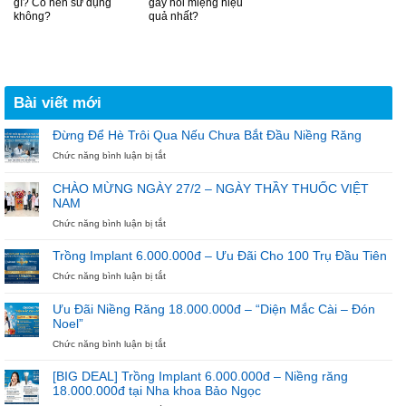
gì? Có nên sử dụng
gây hôi miệng hiệu
không?
quả nhất?
Bài viết mới
Đừng Để Hè Trôi Qua Nếu Chưa Bắt Đầu Niềng Răng
ở
Chức năng bình luận bị tắt
Đừng
Để
CHÀO MỪNG NGÀY 27/2 – NGÀY THẦY THUỐC VIỆT
Hè
NAM
Trôi
Qua
ở
Chức năng bình luận bị tắt
Nếu
CHÀO
Chưa
MỪNG
Trồng Implant 6.000.000đ – Ưu Đãi Cho 100 Trụ Đầu Tiên
Bắt
NGÀY
ở
Chức năng bình luận bị tắt
Đầu
27/2
Trồng
Niềng
–
Implant
Răng
NGÀY
Ưu Đãi Niềng Răng 18.000.000đ – “Diện Mắc Cài – Đón
6.000.000đ
THẦY
Noel”
–
THUỐC
Ưu
ở
Chức năng bình luận bị tắt
VIỆT
Đãi
Ưu
NAM
Cho
Đãi
[BIG DEAL] Trồng Implant 6.000.000đ – Niềng răng
100
Niềng
18.000.000đ tại Nha khoa Bảo Ngọc
Trụ
Răng