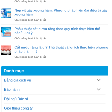
ở
Chức năng bình luận bị tắt
Đầu
18.000.000đ
[BIG
Tiên
–
DEAL]
“Diện
Nẹp vít gãy xương hàm: Phương pháp hiện đại điều trị gãy
Trồng
Mắc
xương hàm
Implant
Cài
ở
Chức năng bình luận bị tắt
6.000.000đ
–
Nẹp
–
Đón
vít
Niềng
Noel”
Phẫu thuật cắt nướu răng theo quy trình thực hiện thế
gãy
răng
nào? Lưu ý
xương
18.000.000đ
ở
Chức năng bình luận bị tắt
hàm:
tại
Phẫu
Phương
Nha
thuật
pháp
khoa
Cắt nướu răng là gì? Thủ thuật và lợi ích thực hiện phương
cắt
hiện
Bảo
pháp thẩm mỹ
nướu
đại
Ngọc
ở
Chức năng bình luận bị tắt
răng
điều
Cắt
theo
trị
nướu
quy
gãy
răng
trình
xương
Danh mục
là
thực
hàm
gì?
hiện
Thủ
thế
Bảng giá dịch vụ
thuật
nào?
và
Lưu
Bảo hành
lợi
ý
ích
thực
Đội ngũ Bác sĩ
hiện
phương
Giới thiệu công ty
pháp