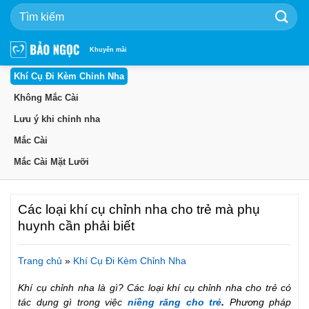
Bỏ
qua
nội
dung
Khuyến mãi
Khí Cụ Đi Kèm Chỉnh Nha
Không Mắc Cài
Lưu ý khi chỉnh nha
Mắc Cài
Mắc Cài Mặt Lưỡi
Các loại khí cụ chỉnh nha cho trẻ mà phụ
huynh cần phải biết
Trang chủ
»
Khí Cụ Đi Kèm Chỉnh Nha
Khí cụ chỉnh nha là gì? Các loại khí cụ chỉnh nha cho trẻ có
tác dụng gì trong việc
niềng răng cho trẻ
.
Phương pháp