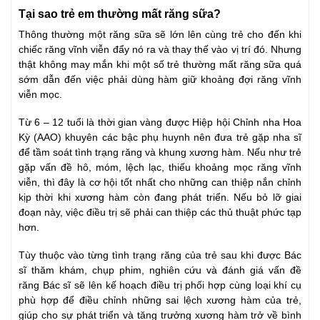
Tại sao trẻ em thường mất răng sữa?
Thông thường một răng sữa sẽ lớn lên cùng trẻ cho đến khi
chiếc răng vĩnh viễn đẩy nó ra và thay thế vào vị trí đó. Nhưng
thật không may mắn khi một số trẻ thường mất răng sữa quá
sớm dẫn đến việc phải dùng hàm giữ khoảng đợi răng vĩnh
viễn mọc.
Từ 6 – 12 tuổi là thời gian vàng được Hiệp hội Chỉnh nha Hoa
Kỳ (AAO) khuyên các bậc phụ huynh nên đưa trẻ gặp nha sĩ
để tầm soát tình trạng răng và khung xương hàm. Nếu như trẻ
gặp vấn đề hô, móm, lệch lạc, thiếu khoảng mọc răng vĩnh
viễn, thì đây là cơ hội tốt nhất cho những can thiệp nắn chỉnh
kịp thời khi xương hàm còn đang phát triển. Nếu bỏ lỡ giai
đoạn này, việc điều trị sẽ phải can thiệp các thủ thuật phức tạp
hơn.
Tùy thuộc vào từng tình trạng răng của trẻ sau khi được Bác
sĩ thăm khám, chụp phim, nghiên cứu và đánh giá vấn đề
răng Bác sĩ sẽ lên kế hoạch điều trị phối hợp cùng loại khí cụ
phù hợp để điều chỉnh những sai lệch xương hàm của trẻ,
giúp cho sự phát triển và tăng trưởng xương hàm trở về bình