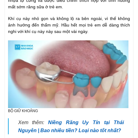
nhựa tự cứng và được điều chỉnh thích hợp với tình huống
mất sớm răng sữa ở trẻ em.
Khí cụ này nhỏ gọn và không lộ ra bên ngoài, vì thế không
ảnh hưởng đến thẩm mỹ. Hầu hết mọi trẻ em dễ dàng thích
nghi với khí cụ này này sau một vài ngày.
BỘ GIỮ KHOẢNG
Xem thêm:
Niềng Răng Uy Tín tại Thái
Nguyên | Bao nhiêu tiền? Loại nào tốt nhất?