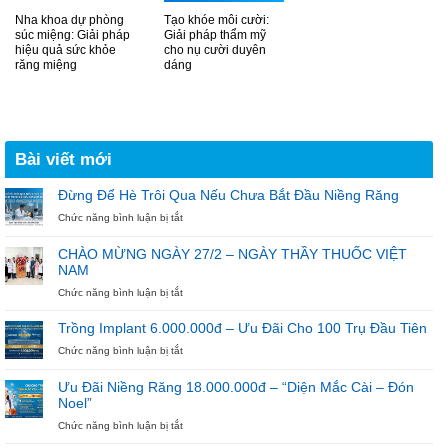
Nha khoa dự phòng
Tạo khóe môi cười:
súc miệng: Giải pháp
Giải pháp thẩm mỹ
hiệu quả sức khỏe
cho nụ cười duyên
răng miệng
dáng
Bài viết mới
Đừng Để Hè Trôi Qua Nếu Chưa Bắt Đầu Niềng Răng
ở
Chức năng bình luận bị tắt
Đừng
Để
CHÀO MỪNG NGÀY 27/2 – NGÀY THẦY THUỐC VIỆT
Hè
NAM
Trôi
Qua
ở
Chức năng bình luận bị tắt
Nếu
CHÀO
Chưa
MỪNG
Trồng Implant 6.000.000đ – Ưu Đãi Cho 100 Trụ Đầu Tiên
Bắt
NGÀY
ở
Chức năng bình luận bị tắt
Đầu
27/2
Trồng
Niềng
–
Implant
Răng
NGÀY
Ưu Đãi Niềng Răng 18.000.000đ – “Diện Mắc Cài – Đón
6.000.000đ
THẦY
Noel”
–
THUỐC
Ưu
ở
Chức năng bình luận bị tắt
VIỆT
Đãi
Ưu
NAM