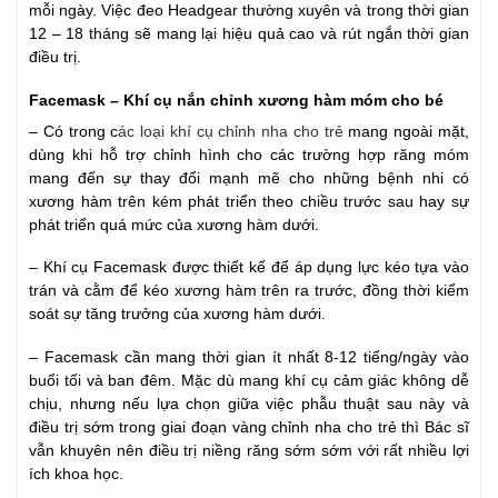
mỗi ngày. Việc đeo Headgear thường xuyên và trong thời gian
12 – 18 tháng sẽ mang lại hiệu quả cao và rút ngắn thời gian
điều trị.
Facemask – Khí cụ nắn chỉnh xương hàm móm cho bé
– Có trong c
ác loại khí cụ chỉnh nha cho trẻ
mang ngoài mặt,
dùng khi hỗ trợ chỉnh hình cho các trường hợp răng móm
mang đến sự thay đổi mạnh mẽ cho những bệnh nhi có
xương hàm trên kém phát triển theo chiều trước sau hay sự
phát triển quá mức của xương hàm dưới.
– Khí cụ Facemask được thiết kế để áp dụng lực kéo tựa vào
trán và cằm để kéo xương hàm trên ra trước, đồng thời kiểm
soát sự tăng trưởng của xương hàm dưới.
– Facemask cần mang thời gian ít nhất 8-12 tiếng/ngày vào
buổi tối và ban đêm. Mặc dù mang khí cụ cảm giác không dễ
chịu, nhưng nếu lựa chọn giữa việc phẫu thuật sau này và
điều trị sớm trong giai đoạn vàng chỉnh nha cho trẻ thì Bác sĩ
vẫn khuyên nên điều trị niềng răng sớm sớm với rất nhiều lợi
ích khoa học.