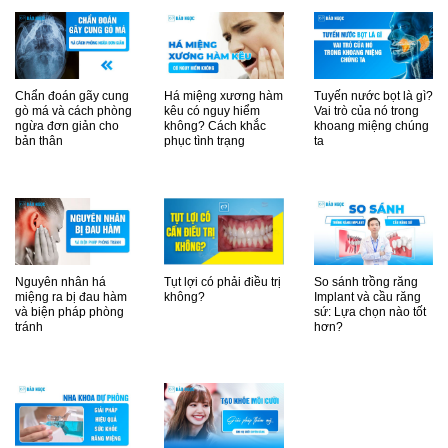
Chẩn đoán gãy cung
Há miệng xương hàm
Tuyến nước bọt là gì?
gò má và cách phòng
kêu có nguy hiểm
Vai trò của nó trong
ngừa đơn giản cho
không? Cách khắc
khoang miệng chúng
bản thân
phục tình trạng
ta
Nguyên nhân há
Tụt lợi có phải điều trị
So sánh trồng răng
miệng ra bị đau hàm
không?
Implant và cầu răng
và biện pháp phòng
sứ: Lựa chọn nào tốt
tránh
hơn?