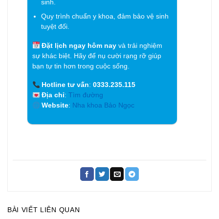
sinh.
Quy trình chuẩn y khoa, đảm bảo vệ sinh
tuyệt đối.
Đặt lịch ngay hôm nay
và trải nghiệm
sự khác biệt. Hãy để nụ cười rạng rỡ giúp
bạn tự tin hơn trong cuộc sống.
Hotline tư vấn
:
0333.235.115
Địa chỉ
:
Tìm đường
Website
:
Nha khoa Bảo Ngọc
BÀI VIẾT LIÊN QUAN