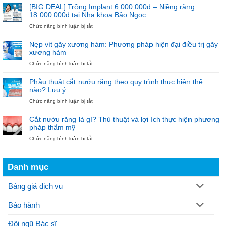
Cho
Đãi
[BIG DEAL] Trồng Implant 6.000.000đ – Niềng răng
100
Niềng
18.000.000đ tại Nha khoa Bảo Ngọc
Trụ
Răng
ở
Chức năng bình luận bị tắt
Đầu
18.000.000đ
[BIG
Tiên
–
DEAL]
“Diện
Nẹp vít gãy xương hàm: Phương pháp hiện đại điều trị gãy
Trồng
Mắc
xương hàm
Implant
Cài
ở
Chức năng bình luận bị tắt
6.000.000đ
–
Nẹp
–
Đón
vít
Niềng
Noel”
Phẫu thuật cắt nướu răng theo quy trình thực hiện thế
gãy
răng
nào? Lưu ý
xương
18.000.000đ
ở
Chức năng bình luận bị tắt
hàm:
tại
Phẫu
Phương
Nha
thuật
pháp
khoa
Cắt nướu răng là gì? Thủ thuật và lợi ích thực hiện phương
cắt
hiện
Bảo
pháp thẩm mỹ
nướu
đại
Ngọc
ở
Chức năng bình luận bị tắt
răng
điều
Cắt
theo
trị
nướu
quy
gãy
răng
trình
xương
Danh mục
là
thực
hàm
gì?
hiện
Thủ
thế
Bảng giá dịch vụ
thuật
nào?
và
Lưu
Bảo hành
lợi
ý
ích
thực
Đội ngũ Bác sĩ