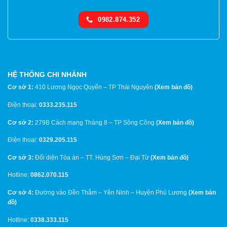
0982.874.352
HỆ THỐNG CHI NHÁNH
Cơ sở 1:
410 Lương Ngọc Quyến – TP Thái Nguyên
(
Xem bản đồ
)
Điện thoại:
0333.235.115
Cơ sở 2:
279B Cách mạng Tháng 8 – TP Sông Công
(
Xem bản đồ
)
Điện thoại:
0329.205.115
Cơ sở 3:
Đối diện Tòa án – TT. Hùng Sơn – Đại Từ
(
Xem bản đồ
)
Hotline:
0862.070.115
Cơ sở 4:
Đường vào Đền Thắm – Yên Ninh – Huyện Phú Lương
(
Xem bản
đồ
)
Hotline:
0338.333.115