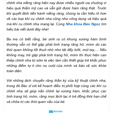
chỉnh nha niềng răng hiện nay được nhiều người ưa chuộng vì
hiệu quả thẩm mỹ cao và vẫn giữ được hàm răng thật. Trước
khi quyết định tiến hành niềng răng, chúng ta cần hiểu rõ hơn
về các loại khí cụ chỉnh nha cũng như công dụng và hiệu quả
mà khí cụ chỉnh nha mang lại. Cùng
Nha khoa Bảo Ngọc
tìm
hiểu bài viết dưới đây nhé!
Ba mẹ có biết rằng, bé sinh ra có khung xương hàm bình
thường vẫn có thể gặp phải tình trạng răng hô, móm do các
thói quen không tốt thuở nhỏ như tật đẩy lưỡi, mút tay,… Nếu
không may, trẻ gặp phải tình trạng hô, móm thì thực hiện can
thiệp chỉnh nha từ sớm là việc làm cần thiết giúp trẻ khắc phục
những điểm tự ti cho nụ cười của mình và bảo vệ sức khỏe
toàn diện.
Với những dịch chuyển răng thần kỳ của kỹ thuật chỉnh nha,
trong đó Bác sĩ với kế hoạch điều trị phối hợp cùng các khí cụ
chỉnh nha sẽ giúp nắn chỉnh lại xương hàm, khắc phục các
tình trạng hô, móm, răng mọc lệch lạc ở trẻ đồng thời hạn chế
và chữa trị các thói quen xấu của bé.