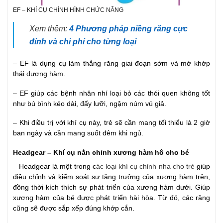
EF – KHÍ CỤ CHỈNH HÌNH CHỨC NĂNG
Xem thêm:
4 Phương pháp niềng răng cực
đỉnh và chi phí cho từng loại
– EF là dụng cụ làm thẳng răng giai đoạn sớm và mở khớp
thái dương hàm.
– EF giúp các bệnh nhân nhí loại bỏ các thói quen không tốt
như bú bình kéo dài, đẩy lưỡi, ngậm núm vú giả.
– Khi điều trị với khí cụ này, trẻ sẽ cần mang tối thiểu là 2 giờ
ban ngày và cần mang suốt đêm khi ngủ.
Headgear – Khí cụ nắn chỉnh xương hàm hô cho bé
– Headgear là một trong c
ác loại khí cụ chỉnh nha cho trẻ
giúp
điều chỉnh và kiểm soát sự tăng trưởng của xương hàm trên,
đồng thời kích thích sự phát triển của xương hàm dưới. Giúp
xương hàm của bé được phát triển hài hòa. Từ đó, các răng
cũng sẽ được sắp xếp đúng khớp cắn.