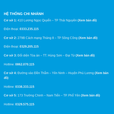
HỆ THỐNG CHI NHÁNH
Cơ sở 1:
410 Lương Ngọc Quyến – TP Thái Nguyên
(
Xem bản đồ
)
Điện thoại:
0333.235.115
Cơ sở 2:
279B Cách mạng Tháng 8 – TP Sông Công
(
Xem bản đồ
)
Điện thoại:
0329.205.115
Cơ sở 3:
Đối diện Tòa án – TT. Hùng Sơn – Đại Từ
(
Xem bản đồ
)
Hotline:
0862.070.115
Cơ sở 4:
Đường vào Đền Thắm – Yên Ninh – Huyện Phú Lương
(
Xem bản
đồ
)
Hotline:
0338.333.115
Cơ sở 5:
173 Trường Chinh – Nam Tiến – TP. Phổ Yên
(
Xem bản đồ
)
Hotline:
0329.575.115