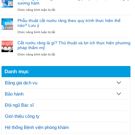
Trồng
Mắc
xương hàm
Implant
Cài
ở
Chức năng bình luận bị tắt
6.000.000đ
–
Nẹp
–
Đón
vít
Niềng
Noel”
Phẫu thuật cắt nướu răng theo quy trình thực hiện thế
gãy
răng
nào? Lưu ý
xương
18.000.000đ
ở
Chức năng bình luận bị tắt
hàm:
tại
Phẫu
Phương
Nha
thuật
pháp
khoa
Cắt nướu răng là gì? Thủ thuật và lợi ích thực hiện phương
cắt
hiện
Bảo
pháp thẩm mỹ
nướu
đại
Ngọc
ở
Chức năng bình luận bị tắt
răng
điều
Cắt
theo
trị
nướu
quy
gãy
răng
trình
xương
Danh mục
là
thực
hàm
gì?
hiện
Thủ
thế
Bảng giá dịch vụ
thuật
nào?
và
Lưu
Bảo hành
lợi
ý
ích
thực
Đội ngũ Bác sĩ
hiện
phương
Giới thiệu công ty
pháp
thẩm
mỹ
Hệ thống Bệnh viện phòng khám