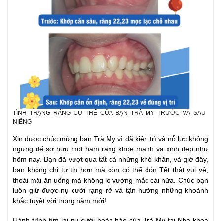
TÌNH TRẠNG RĂNG CỤ THỂ CỦA BẠN TRÀ MY TRƯỚC VÀ SAU
NIỀNG
Xin được chúc mừng bạn Trà My vì đã kiên trì và nỗ lực không
ngừng để sở hữu một hàm răng khoẻ mạnh và xinh đẹp như
hôm nay. Bạn đã vượt qua tất cả những khó khăn, và giờ đây,
bạn không chỉ tự tin hơn mà còn có thể đón Tết thật vui vẻ,
thoải mái ăn uống mà không lo vướng mắc cài nữa. Chúc bạn
luôn giữ được nụ cười rạng rỡ và tận hưởng những khoảnh
khắc tuyệt vời trong năm mới!
Hành trình tìm lại nụ cười hoàn hảo của Trà My tại Nha khoa