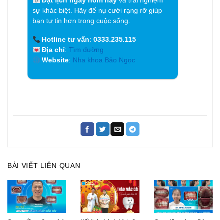
Đặt lịch ngay hôm nay
và trải nghiệm
sự khác biệt. Hãy để nụ cười rạng rỡ giúp
bạn tự tin hơn trong cuộc sống.
Hotline tư vấn
:
0333.235.115
Địa chỉ
:
Tìm đường
Website
:
Nha khoa Bảo Ngọc
BÀI VIẾT LIÊN QUAN