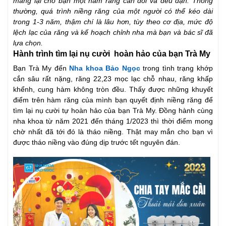
mang lại cho bạn một hàm răng cân đối và đều đặn. Thông
thường, quá trình niềng răng của một người có thể kéo dài
trong 1-3 năm, thậm chí là lâu hơn, tùy theo cơ địa, mức độ
lệch lạc của răng và kế hoạch chỉnh nha mà bạn và bác sĩ đã
lựa chọn.
Hành trình tìm lại nụ cười hoàn hảo của bạn Trà My
Bạn Trà My đến
Nha khoa Bảo Ngọc
trong tình trạng khớp
cắn sâu rất nặng, răng 22,23 mọc lạc chỗ nhau, răng khấp
khểnh, cung hàm không tròn đều. Thấy được những khuyết
điểm trên hàm răng của mình bạn quyết định niềng răng để
tìm lại nụ cười tự hoàn hảo của bạn Trà My. Đồng hành cùng
nha khoa từ năm 2021 đến tháng 1/2023 thì thời điểm mong
chờ nhất đã tới đó là tháo niềng. Thật may mắn cho bạn vì
được tháo niềng vào đúng dịp trước tết nguyên đán.