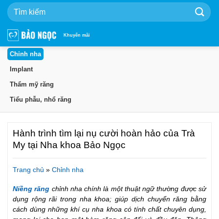
Bỏ
qua
nội
dung
Khuyến mãi
Chỉnh nha
Implant
Thẩm mỹ răng
Tiểu phẫu, nhổ răng
Hành trình tìm lại nụ cười hoàn hảo của Trà
My tại Nha khoa Bảo Ngọc
Trang chủ
»
Chỉnh nha
Niềng răng
chỉnh nha chính là một thuật ngữ thường được sử
dụng rộng rãi trong nha khoa; giúp dịch chuyển răng bằng
cách dùng những khí cụ nha khoa có tính chất chuyên dụng,