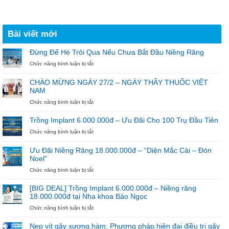
Bài viết mới
Đừng Để Hè Trôi Qua Nếu Chưa Bắt Đầu Niềng Răng
ở
Chức năng bình luận bị tắt
Đừng
Để
CHÀO MỪNG NGÀY 27/2 – NGÀY THẦY THUỐC VIỆT
Hè
NAM
Trôi
Qua
ở
Chức năng bình luận bị tắt
Nếu
CHÀO
Chưa
MỪNG
Trồng Implant 6.000.000đ – Ưu Đãi Cho 100 Trụ Đầu Tiên
Bắt
NGÀY
ở
Chức năng bình luận bị tắt
Đầu
27/2
Trồng
Niềng
–
Implant
Răng
NGÀY
Ưu Đãi Niềng Răng 18.000.000đ – “Diện Mắc Cài – Đón
6.000.000đ
THẦY
Noel”
–
THUỐC
Ưu
ở
Chức năng bình luận bị tắt
VIỆT
Đãi
Ưu
NAM
Cho
Đãi
[BIG DEAL] Trồng Implant 6.000.000đ – Niềng răng
100
Niềng
18.000.000đ tại Nha khoa Bảo Ngọc
Trụ
Răng
ở
Chức năng bình luận bị tắt
Đầu
18.000.000đ
[BIG
Tiên
–
DEAL]
“Diện
Nẹp vít gãy xương hàm: Phương pháp hiện đại điều trị gãy