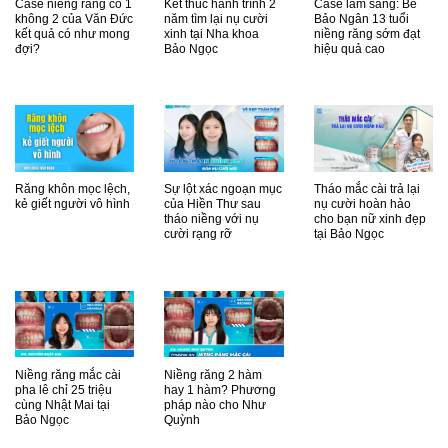
Case niềng răng có 1
Kết thúc hành trình 2
Case lâm sàng: Bé
không 2 của Văn Đức
năm tìm lại nụ cười
Bảo Ngân 13 tuổi
kết quả có như mong
xinh tại Nha khoa
niềng răng sớm đạt
đợi?
Bảo Ngọc
hiệu quả cao
Răng khôn mọc lệch,
Sự lột xác ngoạn mục
Tháo mắc cài trả lại
kẻ giết người vô hình
của Hiền Thư sau
nụ cười hoàn hảo
tháo niềng với nụ
cho bạn nữ xinh đẹp
cười rạng rỡ
tại Bảo Ngọc
Niềng răng mắc cài
Niềng răng 2 hàm
pha lê chỉ 25 triệu
hay 1 hàm? Phương
cùng Nhật Mai tại
pháp nào cho Như
Bảo Ngọc
Quỳnh