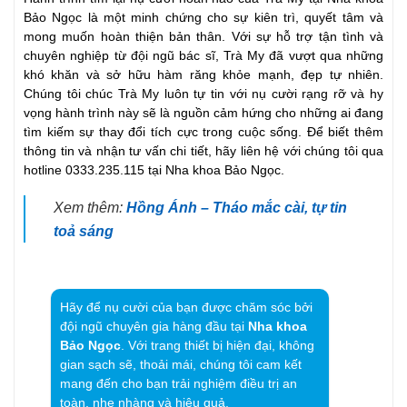
Bảo Ngọc là một minh chứng cho sự kiên trì, quyết tâm và
mong muốn hoàn thiện bản thân. Với sự hỗ trợ tận tình và
chuyên nghiệp từ đội ngũ bác sĩ, Trà My đã vượt qua những
khó khăn và sở hữu hàm răng khỏe mạnh, đẹp tự nhiên.
Chúng tôi chúc Trà My luôn tự tin với nụ cười rạng rỡ và hy
vọng hành trình này sẽ là nguồn cảm hứng cho những ai đang
tìm kiếm sự thay đổi tích cực trong cuộc sống. Để biết thêm
thông tin và nhận tư vấn chi tiết, hãy liên hệ với chúng tôi qua
hotline 0333.235.115 tại Nha khoa Bảo Ngọc.
Xem thêm:
Hồng Ánh – Tháo mắc cài, tự tin
toả sáng
Hãy để nụ cười của bạn được chăm sóc bởi
đội ngũ chuyên gia hàng đầu tại
Nha khoa
Bảo Ngọc
. Với trang thiết bị hiện đại, không
gian sạch sẽ, thoải mái, chúng tôi cam kết
mang đến cho bạn trải nghiệm điều trị an
toàn, nhẹ nhàng và hiệu quả.