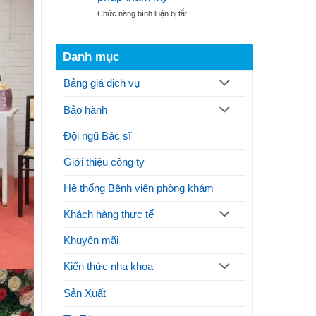
răng
trị
ở
Chức năng bình luận bị tắt
theo
gãy
Cắt
quy
xương
nướu
trình
hàm
răng
thực
Danh mục
là
hiện
gì?
thế
Bảng giá dịch vụ
Thủ
nào?
thuật
Lưu
Bảo hành
và
ý
lợi
ích
Đội ngũ Bác sĩ
thực
hiện
Giới thiệu công ty
phương
pháp
Hệ thống Bệnh viện phòng khám
thẩm
mỹ
Khách hàng thực tế
Khuyến mãi
Kiến thức nha khoa
Sản Xuất