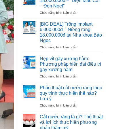
18.000.000đ – “Diện Mắc Cài
–
VIỆT
– Đón Noel”
Ưu
NAM
ở
Chức năng bình luận bị tắt
Đãi
Ưu
Cho
Đãi
100
[BIG DEAL] Trồng Implant
Niềng
Trụ
6.000.000đ – Niềng răng
Răng
Đầu
18.000.000đ tại Nha khoa Bảo
18.000.000đ
Tiên
Ngọc
–
“Diện
ở
Chức năng bình luận bị tắt
Mắc
[BIG
Cài
DEAL]
Nẹp vít gãy xương hàm:
–
Trồng
Phương pháp hiện đại điều trị
Đón
Implant
gãy xương hàm
Noel”
6.000.000đ
ở
Chức năng bình luận bị tắt
–
Nẹp
Niềng
vít
răng
Phẫu thuật cắt nướu răng theo
gãy
18.000.000đ
quy trình thực hiện thế nào?
xương
tại
Lưu ý
hàm:
Nha
ở
Chức năng bình luận bị tắt
Phương
khoa
Phẫu
pháp
Bảo
thuật
hiện
Ngọc
Cắt nướu răng là gì? Thủ thuật
cắt
đại
và lợi ích thực hiện phương
nướu
điều
pháp thẩm mỹ