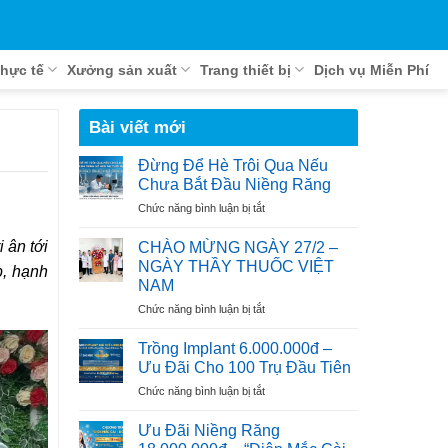
hực tế
Xưởng sản xuất
Trang thiết bị
Dịch vụ Miễn Phí
Bài viết mới
2
Đừng Để Hè Trôi Qua Nếu
Chưa Bắt Đầu Niềng Răng
ở
Chức năng bình luận bị tắt
Đừng
Để
 ân tới
CHÀO MỪNG NGÀY 27/2 –
Hè
NGÀY THẦY THUỐC VIỆT
p, hạnh
Trôi
NAM
Qua
ở
Chức năng bình luận bị tắt
Nếu
CHÀO
Chưa
MỪNG
Bắt
Trồng Implant 6.000.000đ –
NGÀY
Đầu
Ưu Đãi Cho 100 Trụ Đầu Tiên
27/2
Niềng
ở
Chức năng bình luận bị tắt
–
Răng
Trồng
NGÀY
Implant
THẦY
Ưu Đãi Niềng Răng
6.000.000đ
THUỐC