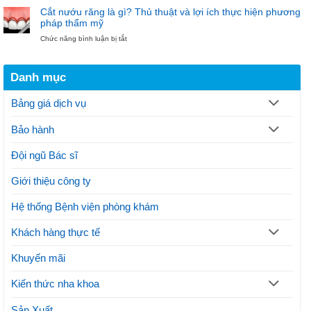
thuật
pháp
khoa
Cắt nướu răng là gì? Thủ thuật và lợi ích thực hiện phương
cắt
hiện
Bảo
pháp thẩm mỹ
nướu
đại
Ngọc
ở
Chức năng bình luận bị tắt
răng
điều
Cắt
theo
trị
nướu
quy
gãy
răng
trình
xương
Danh mục
là
thực
hàm
gì?
hiện
Thủ
thế
Bảng giá dịch vụ
thuật
nào?
và
Lưu
Bảo hành
lợi
ý
ích
thực
Đội ngũ Bác sĩ
hiện
phương
Giới thiệu công ty
pháp
thẩm
mỹ
Hệ thống Bệnh viện phòng khám
Khách hàng thực tế
Khuyến mãi
Kiến thức nha khoa
Sản Xuất