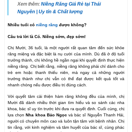
Xem thêm:
Niềng Răng Giá Rẻ tại Thái
Nguyên | Uy tín & Chất lượng
Nhiều tuổi có
niềng răng
được không?
Câu trả lời là Có. Niềng sớm, đẹp sớm!
Chị Mười, 36 tuổi, là một người rất quan tâm đến sức khỏe
răng miệng và đặc biệt là nụ cười của mình. Dù đã ở độ tuổi
trưởng thành, chị không hề ngần ngại khi quyết định thực hiện
niềng răng. Chị biết rằng, niềng răng không phải chỉ dành cho
trẻ em hoặc thanh thiếu niên, mà ngay cả những người
trưởng thành như chị vẫn có thể đạt được kết quả tốt và
nhanh chóng nếu được điều trị đúng cách.
Với quyết tâm cải thiện hàm răng không đều của mình, chị
Mười đã dành nhiều thời gian tìm hiểu và so sánh các nha
khoa, bác sĩ uy tín trước khi đưa ra quyết định. Cuối cùng, chị
lựa chọn
Nha khoa Bảo Ngọc
và bác sĩ Nguyễn Thanh Hải,
người có chuyên môn cao và luôn tận tâm với bệnh nhân. Chị
tin rằng, với kinh nghiệm và tâm huyết của bác sĩ, cùng phác