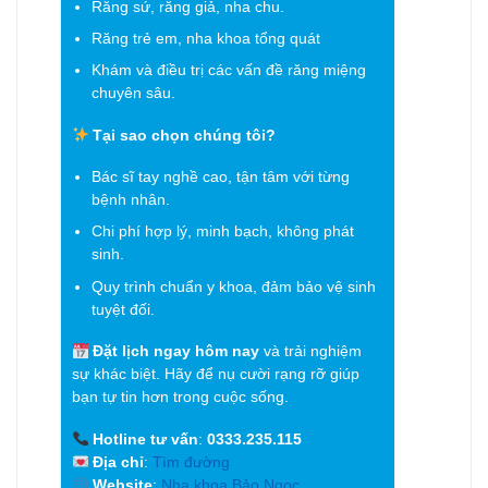
Răng sứ, răng giả, nha chu.
Răng trẻ em, nha khoa tổng quát
Khám và điều trị các vấn đề răng miệng
chuyên sâu.
Tại sao chọn chúng tôi?
Bác sĩ tay nghề cao, tận tâm với từng
bệnh nhân.
Chi phí hợp lý, minh bạch, không phát
sinh.
Quy trình chuẩn y khoa, đảm bảo vệ sinh
tuyệt đối.
Đặt lịch ngay hôm nay
và trải nghiệm
sự khác biệt. Hãy để nụ cười rạng rỡ giúp
bạn tự tin hơn trong cuộc sống.
Hotline tư vấn
:
0333.235.115
Địa chỉ
:
Tìm đường
Website
:
Nha khoa Bảo Ngọc