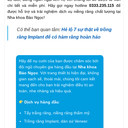
chi tiết và miễn phí. Hãy gọi ngay hotline
0333.235.115
để
được hỗ trợ và trải nghiệm dịch vụ niềng răng chất lượng tại
Nha khoa Bảo Ngọc!
Có thể bạn quan tâm:
Hé lộ 7 sự thật về trồng
răng Implant để có hàm răng hoàn hảo
Hãy để nụ cười của bạn được chăm sóc bởi
đội ngũ chuyên gia hàng đầu tại
Nha khoa
Bảo Ngọc
. Với trang thiết bị hiện đại, không
gian sạch sẽ, thoải mái, chúng tôi cam kết
mang đến cho bạn trải nghiệm điều trị an
toàn, nhẹ nhàng và hiệu quả.
Dịch vụ hàng đầu
:
Tẩy trắng răng, niềng răng thẩm mỹ.
Trồng răng Implant, dán sứ Veneer.