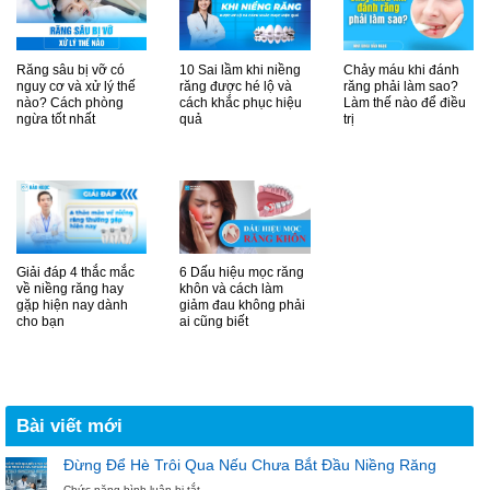
Răng sâu bị vỡ có
10 Sai lầm khi niềng
Chảy máu khi đánh
nguy cơ và xử lý thế
răng được hé lộ và
răng phải làm sao?
nào? Cách phòng
cách khắc phục hiệu
Làm thế nào để điều
ngừa tốt nhất
quả
trị
Giải đáp 4 thắc mắc
6 Dấu hiệu mọc răng
về niềng răng hay
khôn và cách làm
gặp hiện nay dành
giảm đau không phải
cho bạn
ai cũng biết
Bài viết mới
Đừng Để Hè Trôi Qua Nếu Chưa Bắt Đầu Niềng Răng
ở
Chức năng bình luận bị tắt