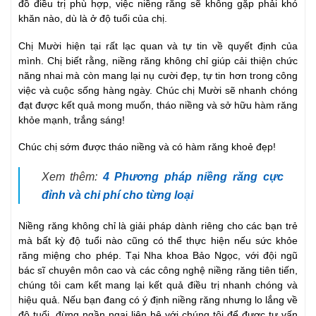
đồ điều trị phù hợp, việc niềng răng sẽ không gặp phải khó
khăn nào, dù là ở độ tuổi của chị.
Chị Mười hiện tại rất lạc quan và tự tin về quyết định của
mình. Chị biết rằng, niềng răng không chỉ giúp cải thiện chức
năng nhai mà còn mang lại nụ cười đẹp, tự tin hơn trong công
việc và cuộc sống hàng ngày. Chúc chị Mười sẽ nhanh chóng
đạt được kết quả mong muốn, tháo niềng và sở hữu hàm răng
khỏe mạnh, trắng sáng!
Chúc chị sớm được tháo niềng và có hàm răng khoẻ đẹp!
Xem thêm:
4 Phương pháp niềng răng cực
đỉnh và chi phí cho từng loại
Niềng răng không chỉ là giải pháp dành riêng cho các bạn trẻ
mà bất kỳ độ tuổi nào cũng có thể thực hiện nếu sức khỏe
răng miệng cho phép. Tại Nha khoa Bảo Ngọc, với đội ngũ
bác sĩ chuyên môn cao và các công nghệ niềng răng tiên tiến,
chúng tôi cam kết mang lại kết quả điều trị nhanh chóng và
hiệu quả. Nếu bạn đang có ý định niềng răng nhưng lo lắng về
độ tuổi, đừng ngần ngại liên hệ với chúng tôi để được tư vấn