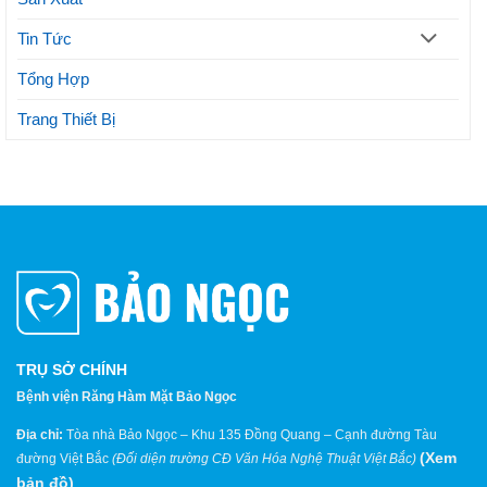
Tin Tức
Tổng Hợp
Trang Thiết Bị
TRỤ SỞ CHÍNH
Bệnh viện Răng Hàm Mặt Bảo Ngọc
Địa chỉ:
Tòa nhà Bảo Ngọc – Khu 135 Đồng Quang – Cạnh đường Tàu
(
Xem
đường Việt Bắc
(Đối diện trường CĐ Văn Hóa Nghệ Thuật Việt Bắc)
bản đồ
)