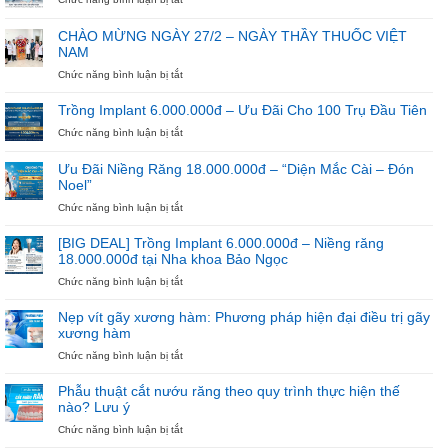
Đừng
Để
CHÀO MỪNG NGÀY 27/2 – NGÀY THẦY THUỐC VIỆT
Hè
NAM
Trôi
Qua
ở
Chức năng bình luận bị tắt
Nếu
CHÀO
Chưa
MỪNG
Trồng Implant 6.000.000đ – Ưu Đãi Cho 100 Trụ Đầu Tiên
Bắt
NGÀY
ở
Chức năng bình luận bị tắt
Đầu
27/2
Trồng
Niềng
–
Implant
Răng
NGÀY
Ưu Đãi Niềng Răng 18.000.000đ – “Diện Mắc Cài – Đón
6.000.000đ
THẦY
Noel”
–
THUỐC
Ưu
ở
Chức năng bình luận bị tắt
VIỆT
Đãi
Ưu
NAM
Cho
Đãi
[BIG DEAL] Trồng Implant 6.000.000đ – Niềng răng
100
Niềng
18.000.000đ tại Nha khoa Bảo Ngọc
Trụ
Răng
ở
Chức năng bình luận bị tắt
Đầu
18.000.000đ
[BIG
Tiên
–
DEAL]
“Diện
Nẹp vít gãy xương hàm: Phương pháp hiện đại điều trị gãy
Trồng
Mắc
xương hàm
Implant
Cài
ở
Chức năng bình luận bị tắt
6.000.000đ
–
Nẹp
–
Đón
vít
Niềng
Noel”
Phẫu thuật cắt nướu răng theo quy trình thực hiện thế
gãy
răng
nào? Lưu ý
xương
18.000.000đ
ở
Chức năng bình luận bị tắt
hàm:
tại
Phẫu
Phương
Nha