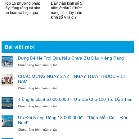
Top 15 phương pháp
Dây thần kinh số 5
tẩy trắng răng tại nhà
nằm ở đâu? Chức
an toàn và hiệu quả
năng của dây thần
kinh số V là gì?
Bài viết mới
Đừng Để Hè Trôi Qua Nếu Chưa Bắt Đầu Niềng Răng
ở
Chức năng bình luận bị tắt
Đừng
Để
CHÀO MỪNG NGÀY 27/2 – NGÀY THẦY THUỐC VIỆT
Hè
NAM
Trôi
Qua
ở
Chức năng bình luận bị tắt
Nếu
CHÀO
Chưa
MỪNG
Trồng Implant 6.000.000đ – Ưu Đãi Cho 100 Trụ Đầu Tiên
Bắt
NGÀY
ở
Chức năng bình luận bị tắt
Đầu
27/2
Trồng
Niềng
–
Implant
Răng
NGÀY
Ưu Đãi Niềng Răng 18.000.000đ – “Diện Mắc Cài – Đón
6.000.000đ
THẦY
Noel”
–
THUỐC
Ưu
ở
Chức năng bình luận bị tắt
VIỆT
Đãi
Ưu
NAM
Cho
Đãi