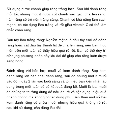
Sử dụng nước chanh giúp răng trắng hơn: Sau khi đánh răng
mỗi tối, nhúng một ít nước cốt chanh vào gạc, chà lên răng,
hàm răng sẽ trở nên trắng sáng. Chanh có khả năng làm sạch
mạnh, có tác dụng làm trắng và rất giàu vitamin C có thể làm
chắc chân răng.
Dâu tây làm trắng răng: Nghiền một quả dâu tây tươi để đánh
răng hoặc cắt dâu tây thành lát để chà lên răng, nếu bạn thực
hiện trên một tuần sẽ thấy hiệu quả rõ rệt. Bạn có thể duy trì
sử dụng phương pháp này lâu dài để giúp cho răng luôn được
sáng bóng.
Đánh răng với hỗn hợp muối và kem đánh răng: Bóp kem
đánh răng lên bàn chải đánh răng, sau đó nhúng một ít muối
vào đó, ngày 2 lần vào buổi sáng và tối, nếu bạn kiên nhẫn áp
dụng trong một tuần sẽ có kết quả đáng kể. Muối là loại muối
ăn chúng ta thường dùng để nấu ăn, rẻ và tiện dụng, hiệu quả
nhanh chóng mà không có tác dụng phụ. Bản thân một số loại
kem đánh răng có chứa muối nhưng hiệu quả không rõ rệt
sau khi sử dụng, cần dùng lâu dài.