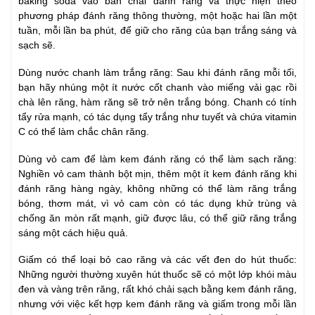
baking soda vào bàn chải đánh răng và thực hiện theo
phương pháp đánh răng thông thường, một hoặc hai lần một
tuần, mỗi lần ba phút, để giữ cho răng của bạn trắng sáng và
sạch sẽ.
Dùng nước chanh làm trắng răng: Sau khi đánh răng mỗi tối,
bạn hãy nhúng một ít nước cốt chanh vào miếng vải gạc rồi
chà lên răng, hàm răng sẽ trở nên trắng bóng. Chanh có tính
tẩy rửa mạnh, có tác dụng tẩy trắng như tuyết và chứa vitamin
C có thể làm chắc chân răng.
Dùng vỏ cam để làm kem đánh răng có thể làm sạch răng:
Nghiền vỏ cam thành bột mịn, thêm một ít kem đánh răng khi
đánh răng hàng ngày, không những có thể làm răng trắng
bóng, thơm mát, vì vỏ cam còn có tác dụng khử trùng và
chống ăn mòn rất mạnh, giữ được lâu, có thể giữ răng trắng
sáng một cách hiệu quả.
Giấm có thể loại bỏ cao răng và các vết đen do hút thuốc:
Những người thường xuyên hút thuốc sẽ có một lớp khói màu
đen và vàng trên răng, rất khó chải sạch bằng kem đánh răng,
nhưng với việc kết hợp kem đánh răng và giấm trong mỗi lần