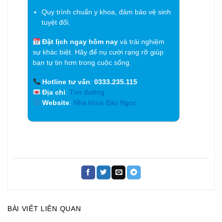
Quy trình chuẩn y khoa, đảm bảo vệ sinh
tuyệt đối.
Đặt lịch ngay hôm nay
và trải nghiệm
sự khác biệt. Hãy để nụ cười rạng rỡ giúp
bạn tự tin hơn trong cuộc sống.
Hotline tư vấn
:
0333.235.115
Địa chỉ
:
Tìm đường
Website
:
Nha khoa Bảo Ngọc
BÀI VIẾT LIÊN QUAN