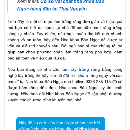
Xem thêm:
Cơ sở vật chất nha khoa Bảo
Ngọc hàng đầu tại Thái Nguyên
Trên đây là một số mẹo làm trắng răng đơn giản và hiệu quả
mà bạn có thể áp dụng tại nhà để sở hữu hàm răng trắng
sáng tự nhiên. Tuy nhiên, nếu bạn muốn đạt kết quả nhanh
chóng và an toàn, hãy đến Nha khoa Bảo Ngọc để được tư
vấn và điều trị chuyên sâu. Đội ngũ bác sĩ của chúng tôi sẽ
giúp bạn chọn phương pháp làm trắng răng phù hợp, đảm
bảo an toàn và hiệu quả lâu dài.
Nếu bạn đang có nhu cầu
làm tẩy trắng răng
bằng công
nghệ tẩy trắng thì hãy liên hệ đặt lịch khám răng ngay với các
bác sĩ tại Nha khoa Bảo Ngọc qua hotline 0333.235.115 để có
được hàm răng đều đẹp. Nha khoa Bảo Ngọc uy tín, chất
lượng. Hãy theo dõi Nha khoa Bảo Ngọc để cập nhật thường
xuyên các chương trình khuyến mãi nhé.
Hãy để nụ cười của bạn được chăm sóc bởi
đội ngũ chuyên gia hàng đầu tại
Nha khoa