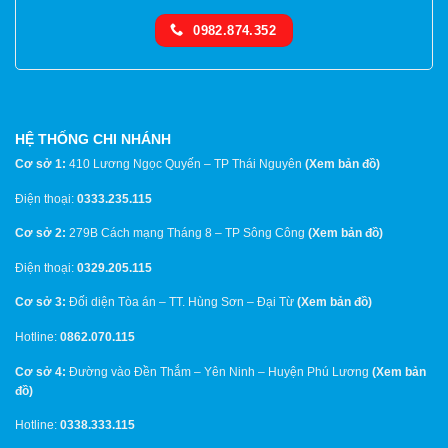
0982.874.352
HỆ THỐNG CHI NHÁNH
Cơ sở 1:
410 Lương Ngọc Quyến – TP Thái Nguyên
(
Xem bản đồ
)
Điện thoại:
0333.235.115
Cơ sở 2:
279B Cách mạng Tháng 8 – TP Sông Công
(
Xem bản đồ
)
Điện thoại:
0329.205.115
Cơ sở 3:
Đối diện Tòa án – TT. Hùng Sơn – Đại Từ
(
Xem bản đồ
)
Hotline:
0862.070.115
Cơ sở 4:
Đường vào Đền Thắm – Yên Ninh – Huyện Phú Lương
(
Xem bản
đồ
)
Hotline:
0338.333.115