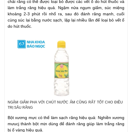
chải răng có thể được loại bỏ được các vết ố do hút thuốc và
làm trắng răng hiệu quả. Ngậm nửa ngụm giấm, súc miệng
khoảng 2-3 phút rồi nhổ ra, sau đó đánh răng mạnh, cuối
cùng súc lại bằng nước sạch, lặp lại nhiều lần để loại bỏ vết ố
do hút thuốc.
NGẬM GIẤM PHA VỚI CHÚT NƯỚC ẤM CŨNG RẤT TỐT CHO ĐIỀU
TRỊ SÂU RĂNG
Bột xương mực có thể làm sạch răng hiệu quả: Nghiền xương
mưucj thành bột mịn dùng để đánh răng giúp làm trắng răng
bị ố vàng hiệu quả.