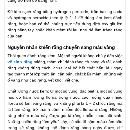
càng trở nên dễ dàng hơn.
Để làm sạch răng bằng hydrogen peroxide, trộn baking soda
và hydrogen peroxide theo tỷ lệ 2: 1 để dùng làm kem đánh
răng, hoặc bạn có thể nhúng trực tiếp dung dịch oxy già lên
răng bằng tay hoặc khăn mềm rồi lau nhẹ để làm trắng răng
của bạn.
Nguyên nhân khiến răng chuyển sang màu vàng
Thói quen đánh răng kém: Một số người không chú ý đến việc
vệ sinh răng
miệng, thậm chí đánh răng cả sáng và tối, đánh
răng không đúng cách, chưa loại bỏ hết chất bẩn, lâu ngày
tạo thành một lớp thức ăn, cặn bẩn, chất bẩn mềm, những vết
ố vàng như cao răng, vết khói, vết chè.
Chất lượng nước kém: Ở một số vùng, đặc biệt là một số vùng
núi, do hàm lượng florua trong nước cao, uống quá nhiều
florua sẽ làm vàng răng, và không phải là 1 ~ 2 chiếc răng mà
là hàm răng, trở thành bệnh nhiễm độc florua ở răng. Những
răng nhiễm màu này được gọi là răng nhiễm màu nội sinh.
Những chiếc răng “ốm yếu” này, có sắc tố sậm màu nằm sâu
trong kẽ răng, không thể đánh răng hàng ngày được, chỉ