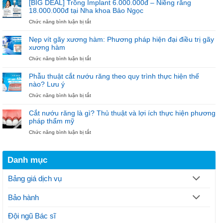
[BIG DEAL] Trồng Implant 6.000.000đ – Niềng răng
100
Niềng
18.000.000đ tại Nha khoa Bảo Ngọc
Trụ
Răng
ở
Chức năng bình luận bị tắt
Đầu
18.000.000đ
[BIG
Tiên
–
DEAL]
“Diện
Nẹp vít gãy xương hàm: Phương pháp hiện đại điều trị gãy
Trồng
Mắc
xương hàm
Implant
Cài
ở
Chức năng bình luận bị tắt
6.000.000đ
–
Nẹp
–
Đón
vít
Niềng
Noel”
Phẫu thuật cắt nướu răng theo quy trình thực hiện thế
gãy
răng
nào? Lưu ý
xương
18.000.000đ
ở
Chức năng bình luận bị tắt
hàm:
tại
Phẫu
Phương
Nha
thuật
pháp
khoa
Cắt nướu răng là gì? Thủ thuật và lợi ích thực hiện phương
cắt
hiện
Bảo
pháp thẩm mỹ
nướu
đại
Ngọc
ở
Chức năng bình luận bị tắt
răng
điều
Cắt
theo
trị
nướu
quy
gãy
răng
trình
xương
Danh mục
là
thực
hàm
gì?
hiện
Thủ
thế
Bảng giá dịch vụ
thuật
nào?
và
Lưu
Bảo hành
lợi
ý
ích
thực
Đội ngũ Bác sĩ
hiện