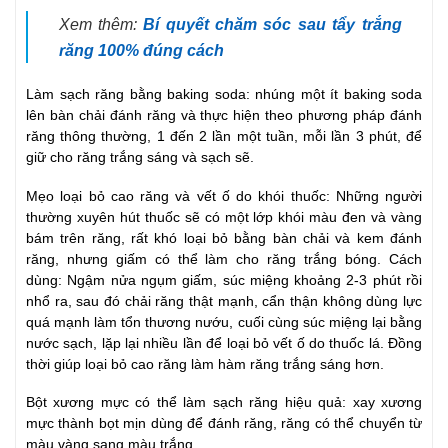
Xem thêm:
Bí quyết chăm sóc sau tẩy trắng
răng 100% đúng cách
Làm sạch răng bằng baking soda: nhúng một ít baking soda
lên bàn chải đánh răng và thực hiện theo phương pháp đánh
răng thông thường, 1 đến 2 lần một tuần, mỗi lần 3 phút, để
giữ cho răng trắng sáng và sạch sẽ.
Mẹo loại bỏ cao răng và vết ố do khói thuốc: Những người
thường xuyên hút thuốc sẽ có một lớp khói màu đen và vàng
bám trên răng, rất khó loại bỏ bằng bàn chải và kem đánh
răng, nhưng giấm có thể làm cho răng trắng bóng. Cách
dùng: Ngậm nửa ngụm giấm, súc miệng khoảng 2-3 phút rồi
nhổ ra, sau đó chải răng thật mạnh, cẩn thận không dùng lực
quá mạnh làm tổn thương nướu, cuối cùng súc miệng lại bằng
nước sạch, lặp lại nhiều lần để loại bỏ vết ố do thuốc lá. Đồng
thời giúp loại bỏ cao răng làm hàm răng trắng sáng hơn.
Bột xương mực có thể làm sạch răng hiệu quả: xay xương
mực thành bọt mịn dùng để đánh răng, răng có thể chuyển từ
màu vàng sang màu trắng.