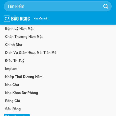
Bỏ
qua
nội
dung
Khuyến mãi
Bệnh Lý Hàm Mặt
Chấn Thương Hàm Mặt
Chỉnh Nha
Dịch Vụ Giảm Đau, Mê -Tiền Mê
Điều Trị Tuỷ
Implant
Khớp Thái Dương Hàm
Nha Chu
Nha Khoa Dự Phòng
Răng Giả
Sâu Răng