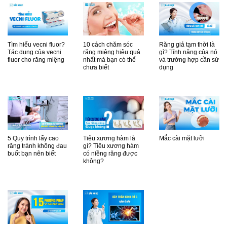
Tìm hiểu vecni fluor?
10 cách chăm sóc
Răng giả tạm thời là
Tác dụng của vecni
răng miệng hiệu quả
gì? Tính năng của nó
fluor cho răng miệng
nhất mà bạn có thể
và trường hợp cần sử
chưa biết
dụng
5 Quy trình lấy cao
Tiêu xương hàm là
Mắc cài mặt lưỡi
răng tránh không đau
gì? Tiêu xương hàm
buốt bạn nên biết
có niềng răng được
không?