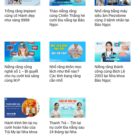
Trồng răng Implant
Tháo niềng răng
Nhổ răng bằng máy
cùng cô Hành đẹp
cùng Chiến Thắng hè
siêu âm Piezotome
như vàng 9999
cười tỏa nắng tại Bảo
cùng 3 bệnh nhân tại
Ngọc
Bảo Ngọc
Niềng răng công
Nhổ răng khôn mọc
Niềng răng thành
nghệ số 1 – Bí quyết
lệch như thế nào?
công cùng Bích Lệ
cho nụ cười toả sáng
Các tình trạng răng
2003 tại Nha khoa
cùng M.P
cần nhổ
Bảo Ngọc
Hành trình tìm lại nụ
Thanh Trà – Tìm lại
cười hoàn hảo của
nụ cười tỏa nắng sau
Trà My tại Nha khoa
24 tháng tại Nha