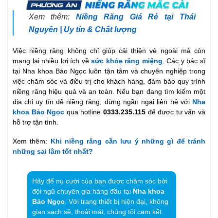
Xem thêm:
Niềng Răng Giá Rẻ tại Thái
Nguyên | Uy tín & Chất lượng
Việc niềng răng không chỉ giúp cải thiện vẻ ngoài mà còn
mang lại nhiều lợi ích về
sức khỏe răng miệng
. Các y bác sĩ
tại Nha khoa Bảo Ngọc luôn tận tâm và chuyên nghiệp trong
việc chăm sóc và điều trị cho khách hàng, đảm bảo quy trình
niềng răng hiệu quả và an toàn. Nếu bạn đang tìm kiếm một
địa chỉ uy tín để niềng răng, đừng ngần ngại liên hệ với
Nha
khoa Bảo Ngọc
qua hotline
0333.235.115
để được tư vấn và
hỗ trợ tận tình.
Xem thêm:
Khi niềng răng cần lưu ý những gì để tránh
những sai lầm tốt nhất?
Hãy để nụ cười của bạn được chăm sóc bởi
đội ngũ chuyên gia hàng đầu tại
Nha khoa
Bảo Ngọc
. Với trang thiết bị hiện đại, không
gian sạch sẽ, thoải mái, chúng tôi cam kết