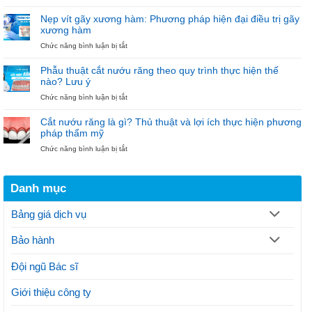
[BIG
Tiên
–
DEAL]
“Diện
Nẹp vít gãy xương hàm: Phương pháp hiện đại điều trị gãy
Trồng
Mắc
xương hàm
Implant
Cài
ở
Chức năng bình luận bị tắt
6.000.000đ
–
Nẹp
–
Đón
vít
Niềng
Noel”
Phẫu thuật cắt nướu răng theo quy trình thực hiện thế
gãy
răng
nào? Lưu ý
xương
18.000.000đ
ở
Chức năng bình luận bị tắt
hàm:
tại
Phẫu
Phương
Nha
thuật
pháp
khoa
Cắt nướu răng là gì? Thủ thuật và lợi ích thực hiện phương
cắt
hiện
Bảo
pháp thẩm mỹ
nướu
đại
Ngọc
ở
Chức năng bình luận bị tắt
răng
điều
Cắt
theo
trị
nướu
quy
gãy
răng
trình
xương
Danh mục
là
thực
hàm
gì?
hiện
Thủ
thế
Bảng giá dịch vụ
thuật
nào?
và
Lưu
Bảo hành
lợi
ý
ích
thực
Đội ngũ Bác sĩ
hiện
phương
Giới thiệu công ty
pháp
thẩm