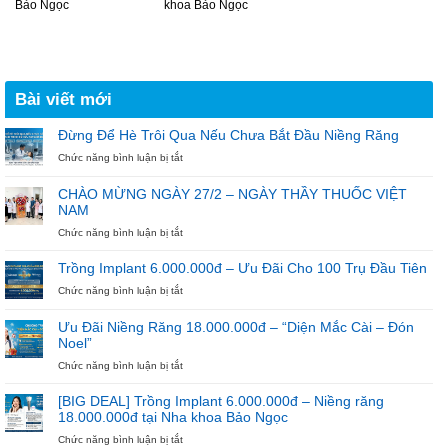
Bảo Ngọc
khoa Bảo Ngọc
Bài viết mới
Đừng Để Hè Trôi Qua Nếu Chưa Bắt Đầu Niềng Răng
ở
Chức năng bình luận bị tắt
Đừng
Để
CHÀO MỪNG NGÀY 27/2 – NGÀY THẦY THUỐC VIỆT
Hè
NAM
Trôi
Qua
ở
Chức năng bình luận bị tắt
Nếu
CHÀO
Chưa
MỪNG
Trồng Implant 6.000.000đ – Ưu Đãi Cho 100 Trụ Đầu Tiên
Bắt
NGÀY
ở
Chức năng bình luận bị tắt
Đầu
27/2
Trồng
Niềng
–
Implant
Răng
NGÀY
Ưu Đãi Niềng Răng 18.000.000đ – “Diện Mắc Cài – Đón
6.000.000đ
THẦY
Noel”
–
THUỐC
Ưu
ở
Chức năng bình luận bị tắt
VIỆT
Đãi
Ưu
NAM
Cho
Đãi
[BIG DEAL] Trồng Implant 6.000.000đ – Niềng răng
100
Niềng
18.000.000đ tại Nha khoa Bảo Ngọc
Trụ
Răng
ở
Chức năng bình luận bị tắt
Đầu
18.000.000đ