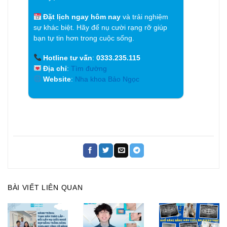
Đặt lịch ngay hôm nay
và trải nghiệm
sự khác biệt. Hãy để nụ cười rạng rỡ giúp
bạn tự tin hơn trong cuộc sống.
Hotline tư vấn
:
0333.235.115
Địa chỉ
:
Tìm đường
Website
:
Nha khoa Bảo Ngọc
BÀI VIẾT LIÊN QUAN