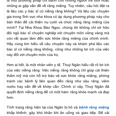
là một phương pháp chỉ dành cho những người trẻ tuổi hoặc
những ai gặp vấn đề về răng miệng. Tuy nhiên, câu hỏi đặt ra
là liệu các y bác sĩ có niềng răng không? Và liệu các chuyên
gia trong lĩnh vực nha khoa có áp dụng phương pháp này cho
bản thân để cải thiện nụ cười và chức năng răng miệng của
mình? Tại Nha Khoa Bảo Ngọc, chúng tôi không chỉ sở hữu
đội ngũ bác sĩ chuyên nghiệp với chuyên môn vững vàng mà
còn rất quan tâm đến sức khỏe răng miệng của chính mình.
Hãy cùng tìm hiểu về câu chuyện này và khám phá liệu các
bác sĩ có niềng răng không, cũng như những lợi ích của việc
này đối với chuyên môn của họ.
Hơn ai hết, là một nhân viên y tế, Thuý Ngân hiểu rất rõ lợi ích
của việc niềng răng. Việc niềng răng không chỉ giúp cải thiện
thẩm mỹ mà còn hỗ trợ bảo vệ sức khỏe răng miệng, phòng
tránh các bệnh lý liên quan đến răng như sâu răng, viêm
nướu hay vấn đề về khớp cắn. Chính vì vậy, Thuý Ngân đã
quyết định niềng răng để có một hàm răng khỏe mạnh và đẹp
hơn.
Tình trạng răng hiện tại của Ngân bị hô và
bệnh răng miệng
khấp khểnh, gây khó khăn khi ăn uống và giao tiếp. Để cải