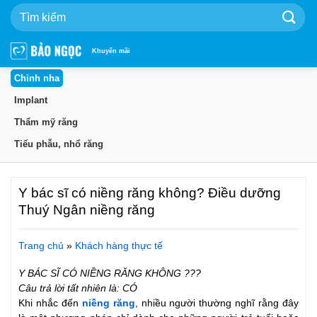
Bỏ
qua
nội
dung
Khuyến mãi
Chỉnh nha
Implant
Thẩm mỹ răng
Tiểu phẫu, nhổ răng
Y bác sĩ có niềng răng không? Điều dưỡng
Thuý Ngân niềng răng
Trang chủ
»
Khách hàng thực tế
Y BÁC SĨ CÓ NIỀNG RĂNG KHÔNG ???
Câu trả lời tất nhiên là: CÓ
Khi nhắc đến
niềng răng
, nhiều người thường nghĩ rằng đây