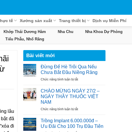
hực tế
Xưởng sản xuất
Trang thiết bị
Dịch vụ Miễn Phí
Khớp Thái Dương Hàm
Nha Chu
Nha Khoa Dự Phòng
Tiểu Phẫu, Nhổ Răng
Bài viết mới
hãi
từ
Đừng Để Hè Trôi Qua Nếu
Chưa Bắt Đầu Niềng Răng
ở
Chức năng bình luận bị tắt
Đừng
Để
CHÀO MỪNG NGÀY 27/2 –
Hè
NGÀY THẦY THUỐC VIỆT
Trôi
NAM
Qua
ở
Chức năng bình luận bị tắt
Nếu
ông lâu
CHÀO
Chưa
 bật đã
MỪNG
Bắt
Trồng Implant 6.000.000đ –
NGÀY
Đầu
“xóa đi
Ưu Đãi Cho 100 Trụ Đầu Tiên
27/2
Niềng