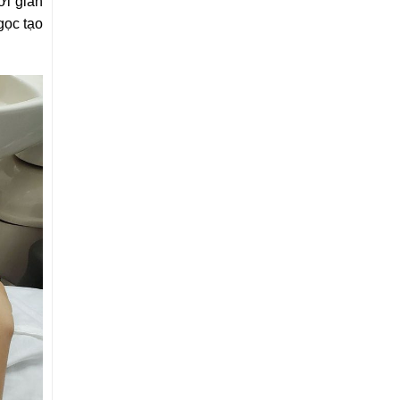
ời gian
gọc tạo