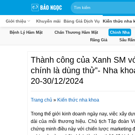
Bỏ
qua
nội
Giới thiệu
Khuyến mãi
Bảng Giá Dịch Vụ
Kiến thức nha 
dung
Bệnh Lý Hàm Mặt
Chấn Thương Hàm Mặt
Chỉnh Nha
Răng Giả
Sâu Răn
Thành công của Xanh SM với
chính là dùng thử”- Nha kho
20-30/12/2024
Trang chủ
»
Kiến thức nha khoa
Trong thế giới kinh doanh ngày nay, việc xây dự
dài của mỗi thương hiệu. Chủ tịch Tập đoàn 
chứng minh điều này với chiến lược marketing