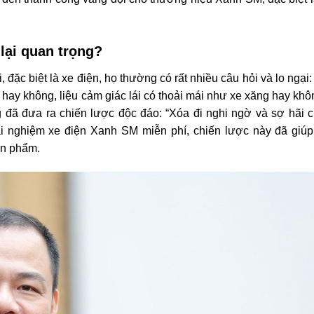
 lại quan trọng?
ặc biệt là xe điện, họ thường có rất nhiều câu hỏi và lo ngại: 
ng hay không, liệu cảm giác lái có thoải mái như xe xăng hay kh
đã đưa ra chiến lược độc đáo: “Xóa đi nghi ngờ và sợ hãi c
ải nghiệm xe điện Xanh SM miễn phí, chiến lược này đã giú
ản phẩm.