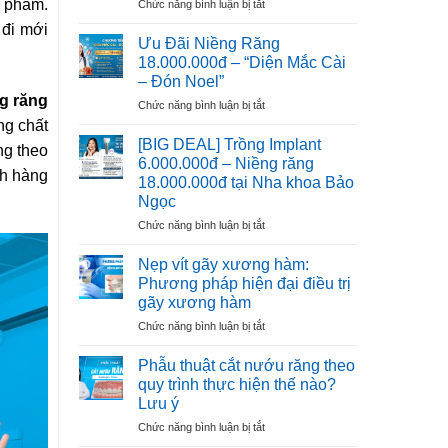
n phẩm.
ở
Chức năng bình luận bị tắt
–
Răng
Trồng
NGÀY
 đi mới
Implant
THẦY
Ưu Đãi Niềng Răng
6.000.000đ
THUỐC
18.000.000đ – “Diện Mắc Cài
–
VIỆT
– Đón Noel”
Ưu
NAM
g răng
ở
Chức năng bình luận bị tắt
Đãi
Ưu
Cho
ng chất
Đãi
100
[BIG DEAL] Trồng Implant
ng theo
Niềng
Trụ
6.000.000đ – Niềng răng
Răng
ch hàng
Đầu
18.000.000đ tại Nha khoa Bảo
18.000.000đ
Tiên
Ngọc
–
“Diện
ở
Chức năng bình luận bị tắt
Mắc
[BIG
Cài
DEAL]
Nẹp vít gãy xương hàm:
–
Trồng
Phương pháp hiện đại điều trị
Đón
Implant
gãy xương hàm
Noel”
6.000.000đ
ở
Chức năng bình luận bị tắt
–
Nẹp
Niềng
vít
răng
Phẫu thuật cắt nướu răng theo
gãy
18.000.000đ
quy trình thực hiện thế nào?
xương
tại
Lưu ý
hàm:
Nha
ở
Chức năng bình luận bị tắt
Phương
khoa
Phẫu
pháp
Bảo