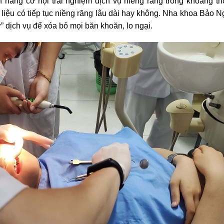
hàng cơ hội trải nghiệm dịch vụ niềng răng trong khoảng th
liệu có tiếp tục niềng răng lâu dài hay không. Nha khoa Bảo N
” dịch vụ để xóa bỏ mọi băn khoăn, lo ngại.