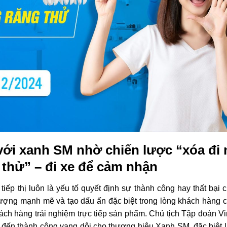
ới xanh SM nhờ chiến lược “xóa đi 
 thử” – đi xe để cảm nhận
iếp thị luôn là yếu tố quyết định sự thành công hay thất bại 
ượng mạnh mẽ và tạo dấu ấn đặc biệt trong lòng khách hàng c
hách hàng trải nghiệm trực tiếp sản phẩm. Chủ tịch Tập đoàn V
ến thành công vang dội cho thương hiệu Xanh SM, đặc biệt l