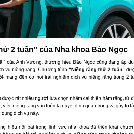
thử 2 tuần” của Nha khoa Bảo Ngọc
hãi” của Anh Vượng, thương hiệu Bảo Ngọc cũng đang áp d
ch vụ niềng răng. Chương trình
“Niềng răng thử 2 tuần”
đượ
24
mang đến cơ hội trải nghiệm dịch vụ niềng răng trong 2 
ụ được rất nhiều người lựa chọn nhằm cải thiện hàm răng, từ 
n, việc niềng răng vẫn luôn là quyết định quan trọng và gây lo l
 dụng dịch vụ này.
g hiệu nổi bật trong lĩnh vực nha khoa đã triển khai chươn