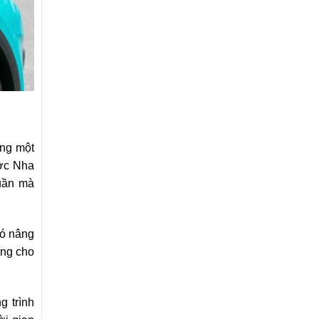
ụng một
c Nha
tuần mà
đó nâng
ắng cho
g trình