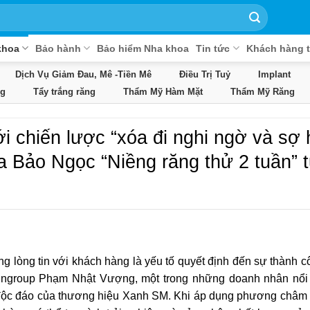
khoa
Bảo hành
Bảo hiểm Nha khoa
Tin tức
Khách hàng t
Dịch Vụ Giảm Đau, Mê -Tiền Mê
Điều Trị Tuỷ
Implant
g
Tẩy trắng răng
Thẩm Mỹ Hàm Mặt
Thẩm Mỹ Răng
 chiến lược “xóa đi nghi ngờ và sợ 
a Bảo Ngọc “Niềng răng thử 2 tuần” 
ng lòng tin với khách hàng là yếu tố quyết định đến sự thành c
Vingroup Phạm Nhật Vượng, một trong những doanh nhân nổi
 độc đáo của thương hiệu Xanh SM. Khi áp dụng phương châm 