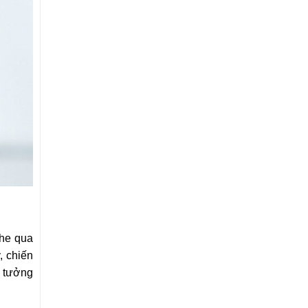
ghe qua
, chiến
n tưởng