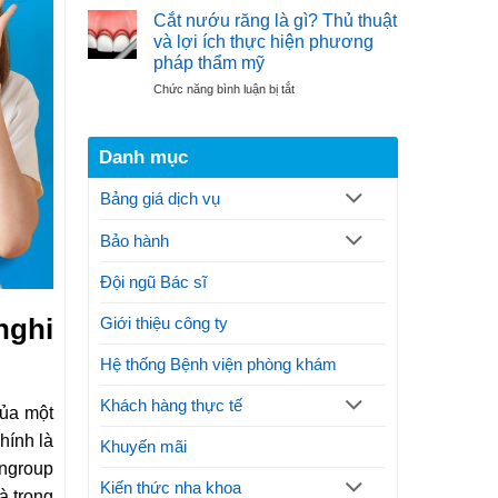
thuật
hiện
Ngọc
Cắt nướu răng là gì? Thủ thuật
cắt
đại
và lợi ích thực hiện phương
nướu
điều
pháp thẩm mỹ
răng
trị
ở
Chức năng bình luận bị tắt
theo
gãy
Cắt
quy
xương
nướu
trình
hàm
răng
thực
Danh mục
là
hiện
gì?
thế
Bảng giá dịch vụ
Thủ
nào?
thuật
Lưu
Bảo hành
và
ý
lợi
ích
Đội ngũ Bác sĩ
thực
hiện
Giới thiệu công ty
nghi
phương
pháp
Hệ thống Bệnh viện phòng khám
thẩm
mỹ
Khách hàng thực tế
của một
hính là
Khuyến mãi
ingroup
Kiến thức nha khoa
à trong