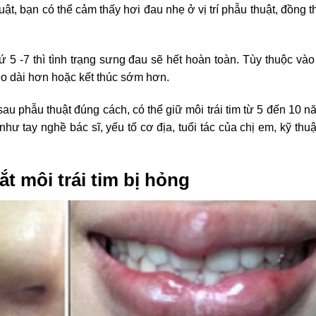
t, bạn có thể cảm thấy hơi đau nhẹ ở vị trí phẫu thuật, đồng t
 5 -7 thì tình trạng sưng đau sẽ hết hoàn toàn. Tùy thuộc vào
éo dài hơn hoặc kết thúc sớm hơn.
u phẫu thuật đúng cách, có thể giữ môi trái tim từ 5 đến 10 n
hư tay nghề bác sĩ, yếu tố cơ địa, tuổi tác của chị em, kỹ thu
t môi trái tim bị hỏng