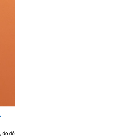
t
, do đó