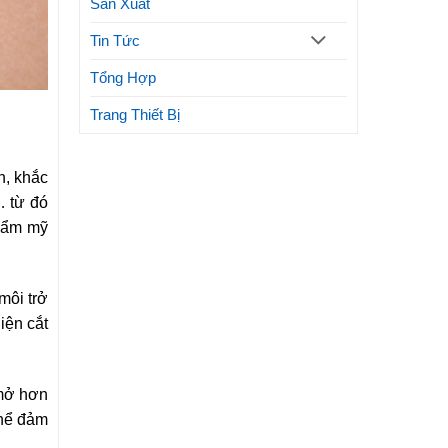
Sản Xuất
Tin Tức
Tổng Hợp
Trang Thiết Bị
n, khắc
… từ đó
thẩm mỹ
môi trở
iện cắt
 mở hơn
thể đảm