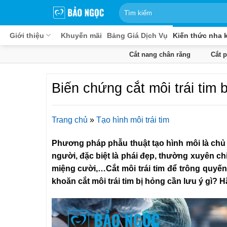
Bỏ
qua
nội
Giới thiệu
Khuyến mãi
Bảng Giá Dịch Vụ
Kiến thức nha 
dung
Cắt nang chân răng
Cắt 
Biến chứng cắt môi trái tim 
Trang chủ
»
Tạo hình môi trái tim
Phương pháp phẫu thuật tạo hình môi là chủ
người, đặc biệt là phái đẹp, thường xuyên chi
miệng cười,…Cắt môi trái tim để trông quyế
khoăn cắt môi trái tim bị hỏng cần lưu ý gì? 