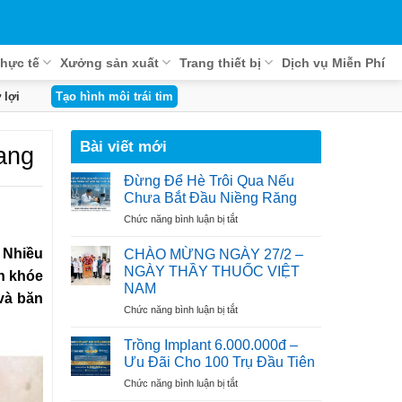
hực tế
Xưởng sản xuất
Trang thiết bị
Dịch vụ Miễn Phí
 lợi
Tạo hình môi trái tim
Bài viết mới
mang
Đừng Để Hè Trôi Qua Nếu
Chưa Bắt Đầu Niềng Răng
ở
Chức năng bình luận bị tắt
Đừng
Để
 Nhiều
CHÀO MỪNG NGÀY 27/2 –
Hè
NGÀY THẦY THUỐC VIỆT
nh khóe
Trôi
NAM
Qua
và băn
ở
Chức năng bình luận bị tắt
Nếu
CHÀO
Chưa
MỪNG
Bắt
Trồng Implant 6.000.000đ –
NGÀY
Đầu
Ưu Đãi Cho 100 Trụ Đầu Tiên
27/2
Niềng
ở
Chức năng bình luận bị tắt
–
Răng
Trồng
NGÀY