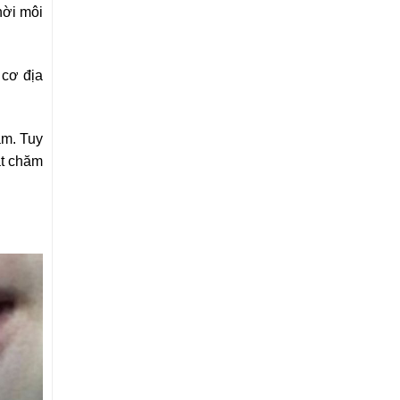
hời môi
 cơ địa
ăm. Tuy
ật chăm