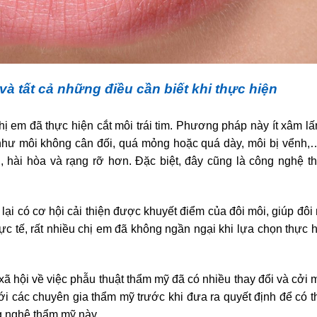
m và tất cả những điều cần biết khi thực hiện
ị em đã thực hiện cắt môi trái tim. Phương pháp này ít xâm lấ
như môi không cân đối, quá mỏng hoặc quá dày, môi bị vểnh,
, hài hòa và rạng rỡ hơn. Đặc biệt, đây cũng là công nghệ 
ại có cơ hội cải thiện được khuyết điểm của đôi môi, giúp đôi 
ực tế, rất nhiều chị em đã không ngần ngại khi lựa chọn thực h
 hội về việc phẫu thuật thẩm mỹ đã có nhiều thay đổi và cởi
 với các chuyên gia thẩm mỹ trước khi đưa ra quyết định để có 
ng nghệ thẩm mỹ này.