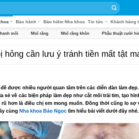
khoa
Bảo hành
Bảo hiểm Nha khoa
Tin tức
Khách hàng t
phanh môi
Nhổ răng
Nhổ răng khôn
Phẫu thuật cười hở
bị hỏng cần lưu ý tránh tiền mất tật 
 đề được nhiều người quan tâm trên các diễn đàn làm đẹp.
a sẻ về các biện pháp làm đẹp như cắt môi trái tim, tạo hì
n rũ hơn là điều chị em mong muốn. Đồng thời cũng lo sợ 
Hãy cùng
Nha khoa Bảo Ngọc
tìm hiểu bài viết dưới đây nhé.