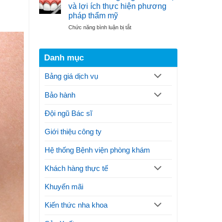
cắt
đại
và lợi ích thực hiện phương
nướu
điều
pháp thẩm mỹ
răng
trị
ở
Chức năng bình luận bị tắt
theo
gãy
Cắt
quy
xương
nướu
trình
hàm
răng
thực
Danh mục
là
hiện
gì?
thế
Bảng giá dịch vụ
Thủ
nào?
thuật
Lưu
Bảo hành
và
ý
lợi
ích
Đội ngũ Bác sĩ
thực
hiện
Giới thiệu công ty
phương
pháp
Hệ thống Bệnh viện phòng khám
thẩm
mỹ
Khách hàng thực tế
Khuyến mãi
Kiến thức nha khoa