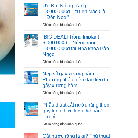
Implant
THẦY
Ưu Đãi Niềng Răng
6.000.000đ
THUỐC
18.000.000đ – “Diện Mắc Cài
–
VIỆT
– Đón Noel”
Ưu
NAM
ở
Chức năng bình luận bị tắt
Đãi
Ưu
Cho
Đãi
100
[BIG DEAL] Trồng Implant
Niềng
Trụ
6.000.000đ – Niềng răng
Răng
Đầu
18.000.000đ tại Nha khoa Bảo
18.000.000đ
Tiên
Ngọc
–
“Diện
ở
Chức năng bình luận bị tắt
Mắc
[BIG
Cài
DEAL]
Nẹp vít gãy xương hàm:
–
Trồng
Phương pháp hiện đại điều trị
Đón
Implant
gãy xương hàm
Noel”
6.000.000đ
ở
Chức năng bình luận bị tắt
–
Nẹp
Niềng
vít
răng
Phẫu thuật cắt nướu răng theo
gãy
18.000.000đ
quy trình thực hiện thế nào?
xương
tại
Lưu ý
hàm:
Nha
ở
Chức năng bình luận bị tắt
Phương
khoa
Phẫu
pháp
Bảo
thuật
hiện
Ngọc
Cắt nướu răng là gì? Thủ thuật