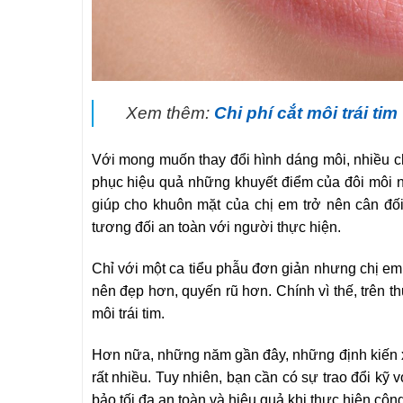
Xem thêm:
Chi phí cắt môi trái ti
Với mong muốn thay đổi hình dáng môi, nhiều ch
phục hiệu quả những khuyết điểm của đôi môi 
giúp cho khuôn mặt của chị em trở nên cân đối
tương đối an toàn với người thực hiện.
Chỉ với một ca tiểu phẫu đơn giản nhưng chị em l
nên đẹp hơn, quyến rũ hơn. Chính vì thế, trên th
môi trái tim.
Hơn nữa, những năm gần đây, những định kiến xã
rất nhiều. Tuy nhiên, bạn cần có sự trao đổi kỹ
bảo tối đa an toàn và hiệu quả khi thực hiện cô