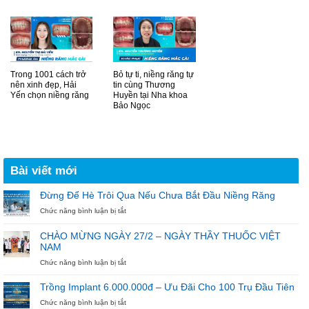
Trong 1001 cách trở
Bỏ tự ti, niềng răng tự
nên xinh đẹp, Hải
tin cùng Thương
Yến chọn niềng răng
Huyền tại Nha khoa
Bảo Ngọc
Bài viết mới
Đừng Để Hè Trôi Qua Nếu Chưa Bắt Đầu Niềng Răng
ở
Chức năng bình luận bị tắt
Đừng
Để
CHÀO MỪNG NGÀY 27/2 – NGÀY THẦY THUỐC VIỆT
Hè
NAM
Trôi
Qua
ở
Chức năng bình luận bị tắt
Nếu
CHÀO
Chưa
MỪNG
Trồng Implant 6.000.000đ – Ưu Đãi Cho 100 Trụ Đầu Tiên
Bắt
NGÀY
ở
Chức năng bình luận bị tắt
Đầu
27/2