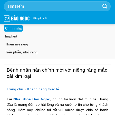
Bỏ
qua
nội
dung
Khuyến mãi
Chỉnh nha
Implant
Thẩm mỹ răng
Tiểu phẫu, nhổ răng
Bệnh nhân nắn chỉnh mới với niềng răng mắc
cài kim loại
Trang chủ
»
Khách hàng thực tế
Tại
Nha Khoa Bảo Ngọc
, chúng tôi luôn đặt mục tiêu hàng
đầu là mang đến sự hài lòng và nụ cười tự tin cho từng khách
hàng. Hôm nay, chúng tôi rất vui mừng được chia sẻ hành