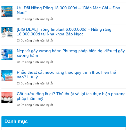
Trồng
Niềng
–
Implant
Răng
NGÀY
Ưu Đãi Niềng Răng 18.000.000đ – “Diện Mắc Cài – Đón
6.000.000đ
THẦY
Noel”
–
THUỐC
Ưu
ở
Chức năng bình luận bị tắt
VIỆT
Đãi
Ưu
NAM
Cho
Đãi
[BIG DEAL] Trồng Implant 6.000.000đ – Niềng răng
100
Niềng
18.000.000đ tại Nha khoa Bảo Ngọc
Trụ
Răng
ở
Chức năng bình luận bị tắt
Đầu
18.000.000đ
[BIG
Tiên
–
DEAL]
“Diện
Nẹp vít gãy xương hàm: Phương pháp hiện đại điều trị gãy
Trồng
Mắc
xương hàm
Implant
Cài
ở
Chức năng bình luận bị tắt
6.000.000đ
–
Nẹp
–
Đón
vít
Niềng
Noel”
Phẫu thuật cắt nướu răng theo quy trình thực hiện thế
gãy
răng
nào? Lưu ý
xương
18.000.000đ
ở
Chức năng bình luận bị tắt
hàm:
tại
Phẫu
Phương
Nha
thuật
pháp
khoa
Cắt nướu răng là gì? Thủ thuật và lợi ích thực hiện phương
cắt
hiện
Bảo
pháp thẩm mỹ
nướu
đại
Ngọc
ở
Chức năng bình luận bị tắt
răng
điều
Cắt
theo
trị
nướu
quy
gãy
răng
trình
xương
Danh mục
là
thực
hàm
gì?
hiện