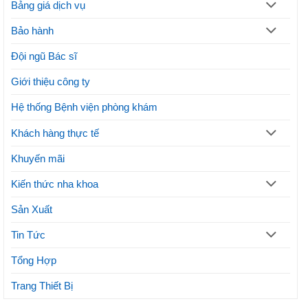
Thủ
thế
Bảng giá dịch vụ
thuật
nào?
và
Lưu
Bảo hành
lợi
ý
ích
thực
Đội ngũ Bác sĩ
hiện
phương
Giới thiệu công ty
pháp
thẩm
mỹ
Hệ thống Bệnh viện phòng khám
Khách hàng thực tế
Khuyến mãi
Kiến thức nha khoa
Sản Xuất
Tin Tức
Tổng Hợp
Trang Thiết Bị