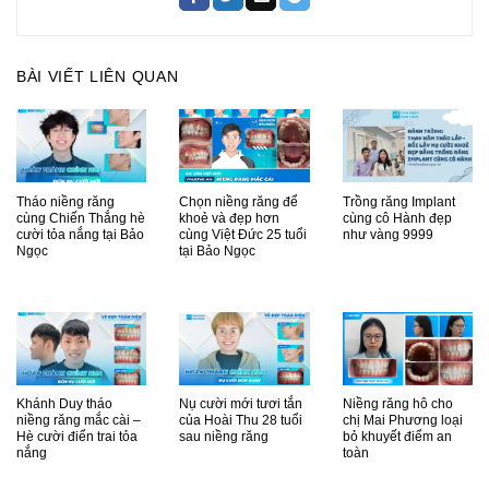
BÀI VIẾT LIÊN QUAN
Tháo niềng răng
Chọn niềng răng để
Trồng răng Implant
cùng Chiến Thắng hè
khoẻ và đẹp hơn
cùng cô Hành đẹp
cười tỏa nắng tại Bảo
cùng Việt Đức 25 tuổi
như vàng 9999
Ngọc
tại Bảo Ngọc
Khánh Duy tháo
Nụ cười mới tươi tắn
Niềng răng hô cho
niềng răng mắc cài –
của Hoài Thu 28 tuổi
chị Mai Phương loại
Hè cười điển trai tỏa
sau niềng răng
bỏ khuyết điểm an
nắng
toàn