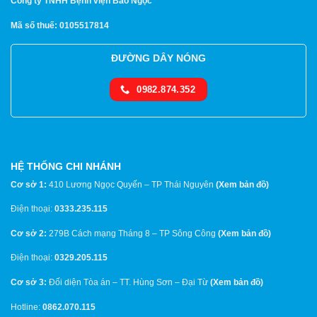
Công ty TNHH Bệnh viện Bảo Ngọc
Mã số thuế: 0105517814
ĐƯỜNG DÂY NÓNG
0982.874.352
HỆ THỐNG CHI NHÁNH
Cơ sở 1:
410 Lương Ngọc Quyến – TP Thái Nguyên
(
Xem bản đồ
)
Điện thoại:
0333.235.115
Cơ sở 2:
279B Cách mạng Tháng 8 – TP Sông Công
(
Xem bản đồ
)
Điện thoại:
0329.205.115
Cơ sở 3:
Đối diện Tòa án – TT. Hùng Sơn – Đại Từ
(
Xem bản đồ
)
Hotline:
0862.070.115