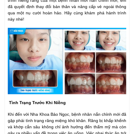
trình niềng răng của một bệnh nhân mới nắn chỉnh mới, em
đã quyết định thay đổi bản thân và nâng cấp vẻ ngoài thông
qua một nụ cười hoàn hảo. Hãy cùng khám phá hành trình
này nhé!
Tình Trạng Trước Khi Niềng
Khi đến với Nha Khoa Bảo Ngọc, bệnh nhân nắn chỉnh mới đã
gặp phải tình trạng răng miệng khó khăn. Răng bị khấp khểnh
và khớp cắn sâu không chỉ ảnh hưởng đến thẩm mỹ mà còn
gây ra nhiều vấn đề trong việc ăn uống. Việc nhai thức ăn trở