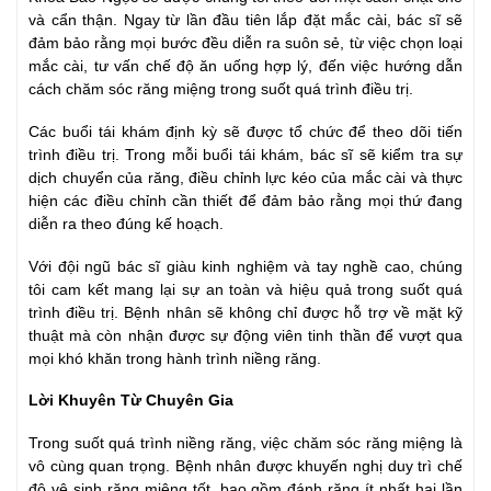
và cẩn thận. Ngay từ lần đầu tiên lắp đặt mắc cài, bác sĩ sẽ
đảm bảo rằng mọi bước đều diễn ra suôn sẻ, từ việc chọn loại
mắc cài, tư vấn chế độ ăn uống hợp lý, đến việc hướng dẫn
cách chăm sóc răng miệng trong suốt quá trình điều trị.
Các buổi tái khám định kỳ sẽ được tổ chức để theo dõi tiến
trình điều trị. Trong mỗi buổi tái khám, bác sĩ sẽ kiểm tra sự
dịch chuyển của răng, điều chỉnh lực kéo của mắc cài và thực
hiện các điều chỉnh cần thiết để đảm bảo rằng mọi thứ đang
diễn ra theo đúng kế hoạch.
Với đội ngũ bác sĩ giàu kinh nghiệm và tay nghề cao, chúng
tôi cam kết mang lại sự an toàn và hiệu quả trong suốt quá
trình điều trị. Bệnh nhân sẽ không chỉ được hỗ trợ về mặt kỹ
thuật mà còn nhận được sự động viên tinh thần để vượt qua
mọi khó khăn trong hành trình niềng răng.
Lời Khuyên Từ Chuyên Gia
Trong suốt quá trình niềng răng, việc chăm sóc răng miệng là
vô cùng quan trọng. Bệnh nhân được khuyến nghị duy trì chế
độ vệ sinh răng miệng tốt, bao gồm đánh răng ít nhất hai lần