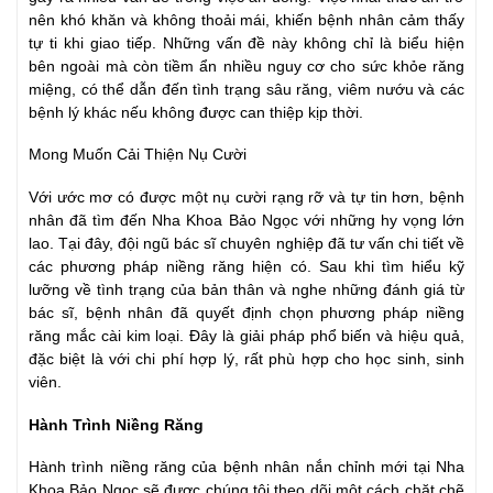
nên khó khăn và không thoải mái, khiến bệnh nhân cảm thấy
tự ti khi giao tiếp. Những vấn đề này không chỉ là biểu hiện
bên ngoài mà còn tiềm ẩn nhiều nguy cơ cho sức khỏe răng
miệng, có thể dẫn đến tình trạng sâu răng, viêm nướu và các
bệnh lý khác nếu không được can thiệp kịp thời.
Mong Muốn Cải Thiện Nụ Cười
Với ước mơ có được một nụ cười rạng rỡ và tự tin hơn, bệnh
nhân đã tìm đến Nha Khoa Bảo Ngọc với những hy vọng lớn
lao. Tại đây, đội ngũ bác sĩ chuyên nghiệp đã tư vấn chi tiết về
các phương pháp niềng răng hiện có. Sau khi tìm hiểu kỹ
lưỡng về tình trạng của bản thân và nghe những đánh giá từ
bác sĩ, bệnh nhân đã quyết định chọn phương pháp niềng
răng mắc cài kim loại. Đây là giải pháp phổ biến và hiệu quả,
đặc biệt là với chi phí hợp lý, rất phù hợp cho học sinh, sinh
viên.
Hành Trình Niềng Răng
Hành trình niềng răng của bệnh nhân nắn chỉnh mới tại Nha
Khoa Bảo Ngọc sẽ được chúng tôi theo dõi một cách chặt chẽ