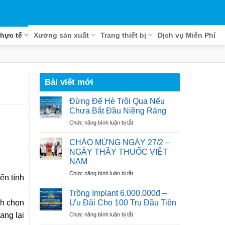
hực tế
Xưởng sản xuất
Trang thiết bị
Dịch vụ Miễn Phí
Bài viết mới
Đừng Để Hè Trôi Qua Nếu
Chưa Bắt Đầu Niềng Răng
ở
Chức năng bình luận bị tắt
Đừng
Để
CHÀO MỪNG NGÀY 27/2 –
Hè
NGÀY THẦY THUỐC VIỆT
Trôi
NAM
Qua
ở
Chức năng bình luận bị tắt
Nếu
ến tính
CHÀO
Chưa
MỪNG
Bắt
Trồng Implant 6.000.000đ –
NGÀY
Đầu
nh chọn
Ưu Đãi Cho 100 Trụ Đầu Tiên
27/2
Niềng
ang lại
ở
Chức năng bình luận bị tắt
–
Răng
Trồng
NGÀY