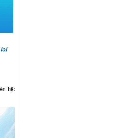
lai
ên hệ: