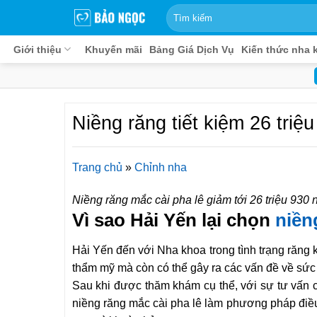
Bỏ
qua
nội
Giới thiệu
Khuyến mãi
Bảng Giá Dịch Vụ
Kiến thức nha 
dung
Niềng răng tiết kiệm 26 tri
Trang chủ
»
Chỉnh nha
Niềng răng mắc cài pha lê giảm tới 26 triệu 930
Vì sao Hải Yến lại chọn
niền
Hải Yến đến với Nha khoa trong tình trạng răng
thẩm mỹ mà còn có thể gây ra các vấn đề về sứ
Sau khi được thăm khám cụ thể, với sự tư vấn 
niềng răng mắc cài pha lê làm phương pháp điều 