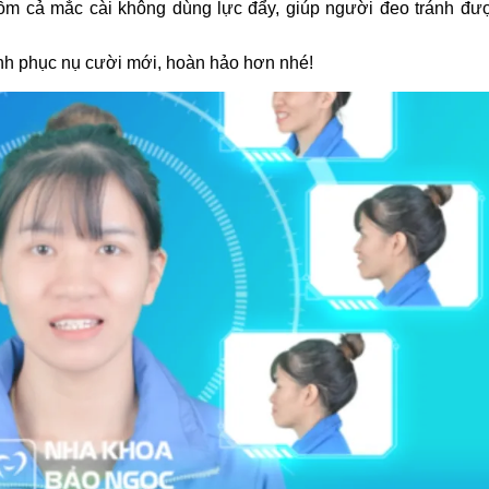
gồm cả mắc cài không dùng lực đẩy, giúp người đeo tránh đ
inh phục nụ cười mới, hoàn hảo hơn nhé!