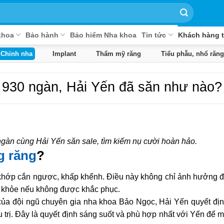
khoa
Bảo hành
Bảo hiểm Nha khoa
Tin tức
Khách hàng t
Chỉnh nha
Implant
Thẩm mỹ răng
Tiểu phẫu, nhổ răng
ệu 930 ngàn, Hải Yến đã săn như nào?
 ngàn cùng Hải Yến săn sale, tìm kiếm nụ cười hoàn hảo.
g răng
?
 khớp cắn ngược, khấp khểnh. Điều này không chỉ ảnh hưởng đ
c khỏe nếu không được khắc phục.
của đội ngũ chuyên gia nha khoa Bảo Ngọc, Hải Yến quyết đị
trị. Đây là quyết định sáng suốt và phù hợp nhất với Yến để m