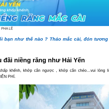
 PHA LÊ
ổi bạn như thế nào ? Tháo mắc cài, đón tương 
u đãi niềng răng như Hải Yến
 khấp khểnh, khớp cắn ngược , khớp cắn chéo…vui lòng li
MIỄN PHÍ.