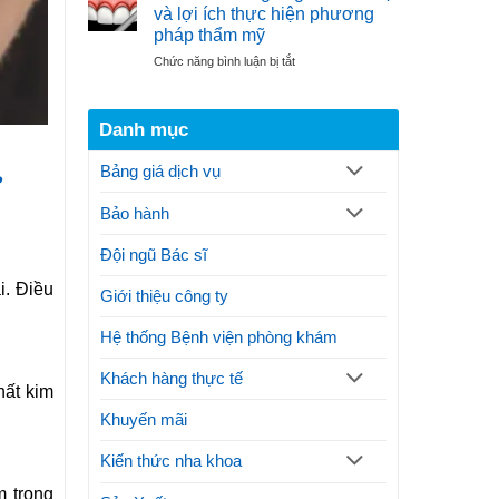
cắt
đại
và lợi ích thực hiện phương
nướu
điều
pháp thẩm mỹ
răng
trị
ở
Chức năng bình luận bị tắt
theo
gãy
Cắt
quy
xương
nướu
trình
hàm
răng
thực
Danh mục
là
hiện
gì?
thế
Bảng giá dịch vụ
Thủ
nào?
?
thuật
Lưu
Bảo hành
và
ý
lợi
ích
Đội ngũ Bác sĩ
thực
i. Điều
hiện
Giới thiệu công ty
phương
pháp
Hệ thống Bệnh viện phòng khám
thẩm
mỹ
Khách hàng thực tế
hất kim
Khuyến mãi
Kiến thức nha khoa
 trong