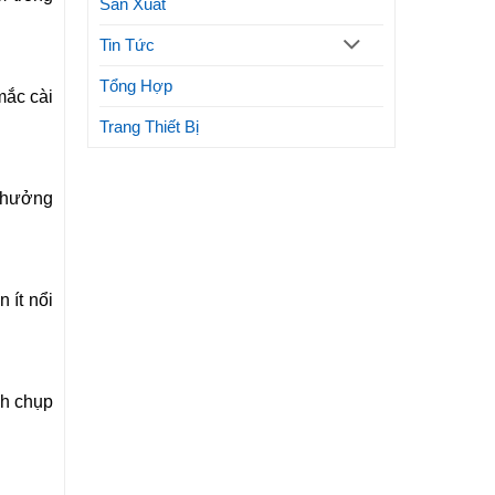
Sản Xuất
Tin Tức
Tổng Hợp
mắc cài
Trang Thiết Bị
h hưởng
 ít nổi
nh chụp