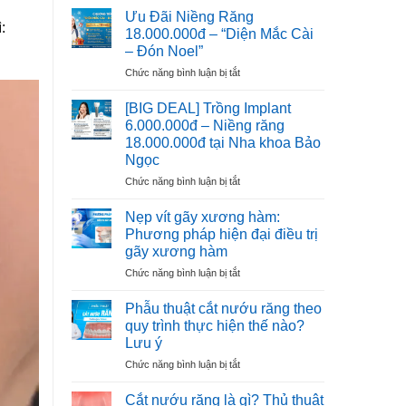
Implant
THẦY
Ưu Đãi Niềng Răng
:
6.000.000đ
THUỐC
18.000.000đ – “Diện Mắc Cài
–
VIỆT
– Đón Noel”
Ưu
NAM
ở
Chức năng bình luận bị tắt
Đãi
Ưu
Cho
Đãi
100
[BIG DEAL] Trồng Implant
Niềng
Trụ
6.000.000đ – Niềng răng
Răng
Đầu
18.000.000đ tại Nha khoa Bảo
18.000.000đ
Tiên
Ngọc
–
“Diện
ở
Chức năng bình luận bị tắt
Mắc
[BIG
Cài
DEAL]
Nẹp vít gãy xương hàm:
–
Trồng
Phương pháp hiện đại điều trị
Đón
Implant
gãy xương hàm
Noel”
6.000.000đ
ở
Chức năng bình luận bị tắt
–
Nẹp
Niềng
vít
răng
Phẫu thuật cắt nướu răng theo
gãy
18.000.000đ
quy trình thực hiện thế nào?
xương
tại
Lưu ý
hàm:
Nha
ở
Chức năng bình luận bị tắt
Phương
khoa
Phẫu
pháp
Bảo
thuật
hiện
Ngọc
Cắt nướu răng là gì? Thủ thuật