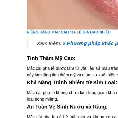
NIỀNG RĂNG MẮC CÀI PHA LÊ GIÁ BAO NHIÊU
Xem thêm:
2 Phương pháp khắc ph
Tính Thẩm Mỹ Cao:
Mắc cài pha lê được làm từ vật liệu sứ màu trắn
này làm tăng tính thẩm mỹ và giảm sự xuất hiện
Khả Năng Tránh Nhiễm từ Kim Loại:
Mắc cài pha lê không chứa kim loại, giảm khả 
loại trong miệng.
An Toàn Vệ Sinh Nướu và Răng:
Mắc cài pha lê có bề mặt mịn và không có c