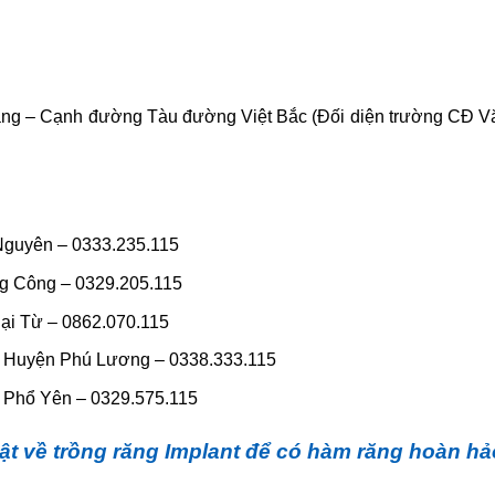
ang – Cạnh đường Tàu đường Việt Bắc (Đối diện trường CĐ 
Nguyên – 0333.235.115
g Công – 0329.205.115
Đại Từ – 0862.070.115
 Huyện Phú Lương – 0338.333.115
. Phổ Yên – 0329.575.115
hật về trồng răng Implant để có hàm răng hoàn hả