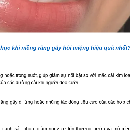
ục khi niềng răng gây hôi miệng hiệu quả nhất
g hoặc trong suốt, giúp giảm sự nổi bật so với mắc cài kim loạ
 của các đường cài khi người đeo cười.
năng gây dị ứng hoặc những tác động tiêu cực của các hợp c
ác cạnh sắc nhọn, giảm nguy cơ tổn thương nướu và mô mềm