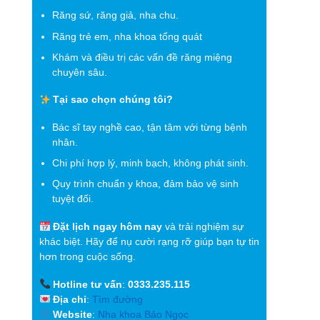
Răng sứ, răng giả, nha chu.
Răng trẻ em, nha khoa tổng quát
Khám và điều trị các vấn đề răng miệng
chuyên sâu.
Tại sao chọn chúng tôi?
Bác sĩ tay nghề cao, tận tâm với từng bệnh
nhân.
Chi phí hợp lý, minh bạch, không phát sinh.
Quy trình chuẩn y khoa, đảm bảo vệ sinh
tuyệt đối.
Đặt lịch ngay hôm nay
và trải nghiệm sự
khác biệt. Hãy để nụ cười rạng rỡ giúp bạn tự tin
hơn trong cuộc sống.
Hotline tư vấn
:
0333.235.115
Địa chỉ
:
Tìm đường
Website
:
Nha khoa Bảo Ngọc