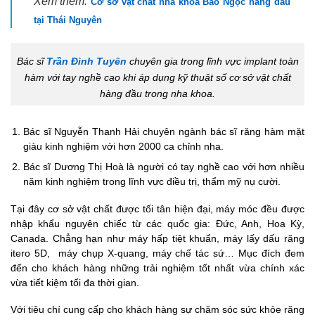
Xem thêm:
Cơ sở vật chất nha khoa Bảo Ngọc hàng đầu
tại Thái Nguyên
Bác sĩ
Trần Đình Tuyên
chuyên gia trong lĩnh vực implant toàn
hàm với tay nghề cao khi áp dụng kỹ thuật số
cơ sở vật chất
hàng đầu
trong nha khoa.
Bác sĩ Nguyễn Thanh Hải chuyên ngành bác sĩ răng hàm mặt
giàu kinh nghiệm với hơn 2000 ca chỉnh nha.
Bác sĩ Dương Thị Hoà là người có tay nghề cao với hơn nhiều
năm kinh nghiệm trong lĩnh vực điều trị, thẩm mỹ nụ cười.
Tại đây cơ sở vật chất được tối tân hiện đại, máy móc đều được
nhập khẩu nguyên chiếc từ các quốc gia: Đức, Anh, Hoa Kỳ,
Canada. Chẳng hạn như máy hấp tiệt khuẩn, máy lấy dấu răng
itero 5D, máy chụp X-quang, máy chế tác sứ… Mục đích đem
đến cho khách hàng những trải nghiệm tốt nhất vừa chính xác
vừa tiết kiệm tối đa thời gian.
Với tiêu chí cung cấp cho khách hàng sự chăm sóc sức khỏe răng