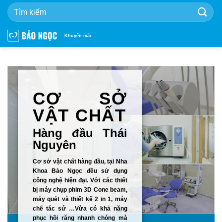
Bỏ
qua
nội
dung
Khuyến mãi
CƠ SỞ
VẬT CHẤT
Hàng đầu Thái
Nguyên
Cơ sở vật chất hàng đầu, tại Nha
Khoa Bảo Ngọc đều sử dụng
công nghệ hiện đại. Với các thiết
bị máy chụp phim 3D Cone beam,
máy quét và thiết kế 2 in 1, máy
chế tác sứ …Vừa có khả năng
phục hồi răng nhanh chóng mà