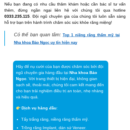
Nếu bạn đang có nhu cầu thăm khám hoặc cần bác sĩ tư vấn
thêm, đừng ngần ngại liên hệ với chúng tôi qua hotline
0333.235.115
. Đội ngũ chuyên gia của chúng tôi luôn sẵn sàng
hỗ trợ bạn trên hành trình chăm sóc sức khỏe răng miệng!
Có thể bạn quan tâm:
Top 1 niềng răng thẩm mỹ tại
Nha khoa Bảo Ngọc uy tín hiện nay
Hãy để nụ cười của bạn được chăm sóc bởi đội
ngũ chuyên gia hàng đầu tại
Nha khoa Bảo
Ngọc
. Với trang thiết bị hiện đại, không gian
sạch sẽ, thoải mái, chúng tôi cam kết mang đến
cho bạn trải nghiệm điều trị an toàn, nhẹ nhàng
và hiệu quả.
Dịch vụ hàng đầu
:
Tẩy trắng răng, niềng răng thẩm mỹ.
Trồng răng Implant, dán sứ Veneer.