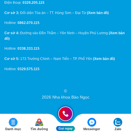
Điện thoại:
0329.205.115
Cơ sở 3:
Đối diện Tòa án – TT. Hùng Sơn – Đại Từ
(
Xem bản đồ
)
Hotline:
0862.070.115
Cơ sở 4:
Đường vào Đền Thắm – Yên Ninh – Huyện Phú Lương
(
Xem bản
đồ
)
Hotline:
0338.333.115
Cơ sở 5:
173 Trường Chinh – Nam Tiến – TP. Phổ Yên
(
Xem bản đồ
)
Hotline:
0329.575.115
©
2026 Nha khoa Bảo Ngọc
Bản quyền 2026 ©
Nha Khoa Bảo Ngọc
Gọi ngay
Danh mục
Tìm đường
Messenger
Zalo